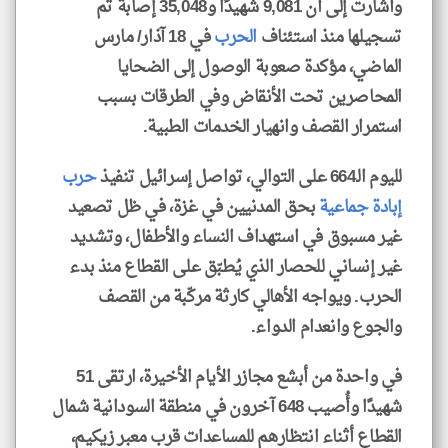
وأشارت إلى أن 9,081 شهيدًا و35,048 إصابة تم
تسجيلها منذ استئناف
الحرب
في 18 آذار/ مارس
الماضي، مؤكدة صعوبة الوصول إلى الضحايا
المحاصرين تحت الأنقاض وفي الطرقات بسبب
استمرار القصف وانهيار الخدمات الطبية.
لليوم الـ664 على التوالي، تواصل إسرائيل تنفيذ
حرب
إبادة جماعية
بحق المدنيين في غزة، في ظل تصعيد
غير مسبوق في استهداف النساء والأطفال، وتشديد
غير إنساني للحصار الذي يُطبّق على القطاع منذ بدء
الحرب. ويواجه الأهالي كارثة مركّبة من القصف
والجوع وانعدام الدواء.
في واحدة من أبشع مجازر الأيام الأخيرة، ارتقى 51
شهيدًا وأُصيب 648 آخرون في منطقة السودانية شمال
القطاع أثناء انتظارهم للمساعدات قرب معبر زيكيم،