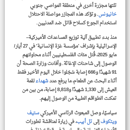
تلتها مجزرة أخرى في منطقة المواصي جنوبي
خانيونس
. وتؤكد هذه المجازر مواصلة الاحتلال
استخدام الجوع كسلاح قاتل ضد المدنيين.
منذ بدء تطبيق آلية توزيع المساعدات الأميركية–
الإسرائيلية بإشراف 'مؤسسة غزة الإنسانية' في 27 أيار/
مايو 2025، قُتل مئات الفلسطينيين أثناء محاولتهم
الوصول إلى شاحنات الإغاثة. وأفادت وزارة الصحة أن
91 شهيدًا و666 إصابة سُجّلوا خلال اليوم الأخير فقط
أثناء البحث عن الطعام، ما يرفع عدد
شهداء
لقمة
العيش إلى 1,330 شهيدًا و8,818 إصابة، من بين من
تمكنت الطواقم الطبية من الوصول إليهم.
سياسيًا، وصل المبعوث الرئاسي الأميركي
ستيف
ويتكوف
إلى
تل أبيب
، في زيارة لمناقشة تطورات