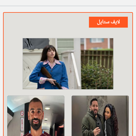
لايف ستايل