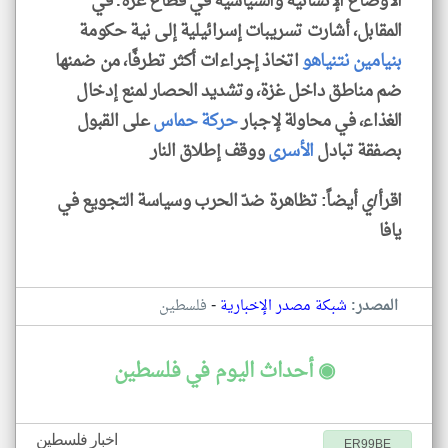
الأوضاع الإنسانية والسياسية في قطاع غزة. في
المقابل، أشارت تسريبات إسرائيلية إلى نية حكومة
بنيامين نتنياهو
اتخاذ إجراءات أكثر تطرفًا، من ضمنها
ضم مناطق داخل غزة، وتشديد الحصار لمنع إدخال
الغذاء، في محاولة لإجبار
حركة حماس
على القبول
بصفقة تبادل
الأسرى
ووقف إطلاق النار
اقرأ/ي أيضاً: تظاهرة ضدّ الحرب وسياسة التجويع في
يافا
-
المصدر:
شبكة مصدر الإخبارية
فلسطين
◉ أحداث اليوم في فلسطين
اخبار فلسطين
ER99BE