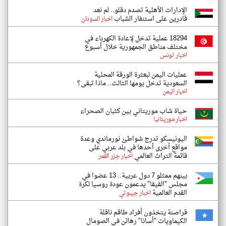
الإدارات الأهلية تصدم دقلو.. لم نعد
قادرين على استنفار الشباب
اخبار السودان
18294 عملية تدخل لإعادة الكهرباء في
مختلف مناطق الجمهورية خلال أسبوع
اخبار تونس
عمليات اليمن لبعثرة الورقة المحلية
السعودية تدخل يومها الثالث.. ماذا تبقى؟
اخبار اليمن
حياة شاب موريتاني بين كثبان الصحراء
اخبار موريتانيا
اليونيسكو تدرج شواطئ نورماندي وعدة
مواقع أخرى أحدها في بلد عربي على
قائمة التراث العالمي
اخبار جزر القمر
بينهم ممثلو 7 دول عربية.. 13 عضوا في
مجلس "الفيفا" يدعمون عودة روسيا لكرة
القدم العالمية
اخبار جيبوتي
قراصنة يتخذون أفراد طاقم ناقلة
الكيماويات "أسانا" رهائن في الصومال