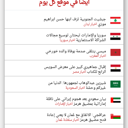
أيضاً في موقع كل يوم
جبشيت الجنوبية تزف ابنها حسن ابراهيم
موزي
اخبار لبنان
سوريا والإمارات تبحثان توسيع مجالات
الشراكة الاستثمارية
اخبار سوريا
ميسي يتلقى صدمة بوفاة والده خورخي
اخبار المغرب
إقبال جماهيري كبير على معرض السويس
الرابع للكتاب
اخبار مصر
شيرين عبدالوهاب لجمهورها: الدنيا من
غيركم وحشة
اخبار السعودية
بيان سعودي بعد هجوم إيراني على ناقلة
إماراتية بمضيق هرمز
اخبار الإمارات
عراقجي: الاتفاق مع عُمان لا يعني إعادة
فتح مضيق هرمز
اخبار سلطنة عُمان