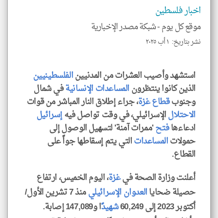
و
العن
اخبار فلسطين
الا
للمق
موقع كل يوم -
شبكة مصدر الإخبارية
نشر بتاريخ: ١ أب ٢٠٢٥
استشهد وأصيب العشرات من المدنيين
الفلسطينيين
klyoum.com
الذين كانوا ينتظرون
المساعدات الإنسانية
في شمال
وجنوب
قطاع غزة
، جراء إطلاق النار المباشر من قوات
الاحتلال
الإسرائيلي، في وقت تواصل فيه
إسرائيل
ادعاءها
فتح
'ممرات آمنة' لتسهيل الوصول إلى
حمولات
المساعدات
التي يتم إسقاطها جواً على
القطاع.
أعلنت وزارة الصحة في
غزة
، اليوم الخميس، ارتفاع
حصيلة ضحايا
العدوان الإسرائيلي
منذ 7 تشرين الأول/
أكتوبر 2023 إلى 60,249
شهيد
ًا و147,089 إصابة.