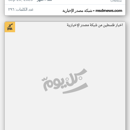
منذ ١٠ أشهر
CH99DZ
عدد الكلمات: ٢٩٦
•
msdrnews.com
شبكة مصدر الإخبارية
اخبار فلسطين من شبكة مصدر الإخبارية