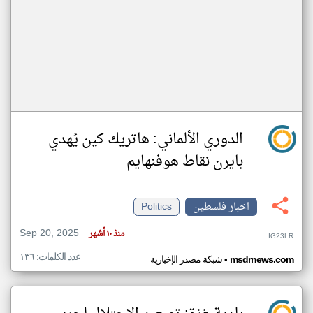
الدوري الألماني: هاتريك كين يُهدي
بايرن نقاط هوفنهايم
اخبار فلسطين
Politics
Sep 20, 2025
منذ ١٠ أشهر
IG23LR
عدد الكلمات: ١٣٦
•
msdrnews.com
شبكة مصدر الإخبارية