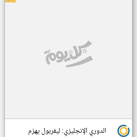
الدوري الإنجليزي: ليفربول يهزم