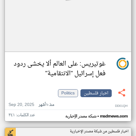
غوتيريس: على العالم ألا يخشى ردود
فعل إسرائيل "الانتقامية"
اخبار فلسطين
Politics
Sep 20, 2025
منذ ١٠ أشهر
DD01QH
عدد الكلمات: ٣٤١
•
msdrnews.com
شبكة مصدر الإخبارية
اخبار فلسطين من شبكة مصدر الإخبارية