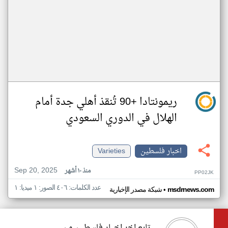
ريمونتادا +90 تُنقذ أهلي جدة أمام
الهلال في الدوري السعودي
اخبار فلسطين
Varieties
Sep 20, 2025
منذ ١٠ أشهر
PP02JK
عدد الكلمات: ٤٠٦ الصور: ١ ميديا: ١
•
msdrnews.com
شبكة مصدر الإخبارية