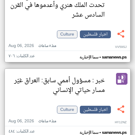
تحدت الملك هنري وأعدموها في القرن
السادس عشر
اخبار فلسطين
Culture
Aug 06, 2026
منذ ٥ ساعات
VV59SJ
عدد الكلمات: ٧٠٦
•
samanews.ps
سما الإخبارية
خبر : مسؤول أممي سابق: العراق غيّر
مسار حياتي الإنساني
اخبار فلسطين
Culture
Aug 06, 2026
منذ ٥ ساعات
HY12NZ
عدد الكلمات: ٤٨٤
•
samanews.ps
سما الإخبارية