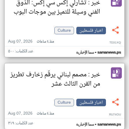
خبر : تشارلي إكس سي إكس: الذوق
الفني وسيلة للتميز بين موجات البوب
اخبار فلسطين
Culture
Aug 07, 2026
منذ ٤ ساعات
TD31XQ
عدد الكلمات: ٥٠٠
•
samanews.ps
سما الإخبارية
خبر : مصمم لبناني يرقّم زخارف تطريز
من القرن الثالث عشر
اخبار فلسطين
Culture
Aug 07, 2026
منذ ٤ ساعات
RU74OU
عدد الكلمات: ٣١٩
•
samanews.ps
سما الإخبارية