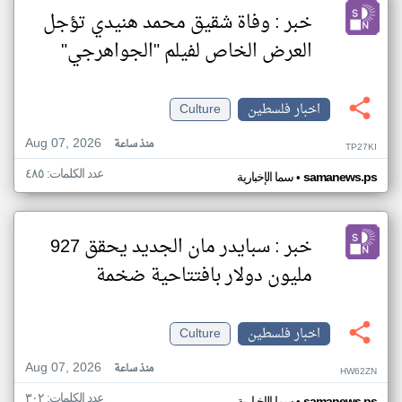
خبر : وفاة شقيق محمد هنيدي تؤجل
العرض الخاص لفيلم "الجواهرجي"
اخبار فلسطين
Culture
Aug 07, 2026
منذ ساعة
TP27KI
عدد الكلمات: ٤٨٥
•
samanews.ps
سما الإخبارية
خبر : سبايدر مان الجديد يحقق 927
مليون دولار بافتتاحية ضخمة
اخبار فلسطين
Culture
Aug 07, 2026
منذ ساعة
HW62ZN
عدد الكلمات: ٣٠٢
samanews.ps
سما الإخبارية