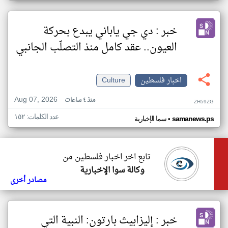
خبر : دي جي ياباني يبدع بحركة
العيون.. عقد كامل منذ التصلّب الجانبي
اخبار فلسطين
Culture
Aug 07, 2026
منذ ٤ ساعات
ZH59ZG
عدد الكلمات: ١٥٢
•
samanews.ps
سما الإخبارية
تابع اخر اخبار فلسطين من
وكالة سوا الإخبارية
مصادر أخرى
خبر : إليزابيث بارتون: النبية التي