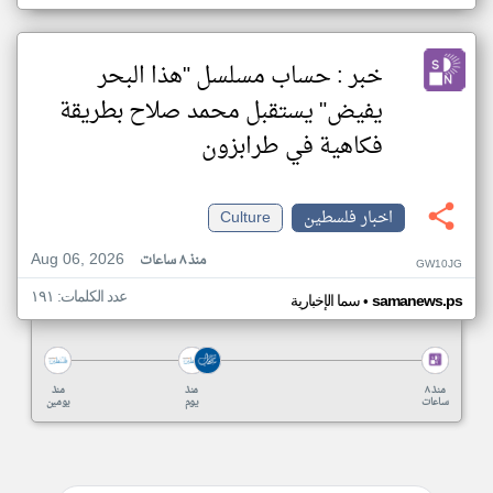
خبر : حساب مسلسل "هذا البحر
يفيض" يستقبل محمد صلاح بطريقة
فكاهية في طرابزون
اخبار فلسطين
Culture
Aug 06, 2026
منذ ٨ ساعات
GW10JG
عدد الكلمات: ١٩١
•
samanews.ps
سما الإخبارية
منذ ٨
منذ
منذ
ساعات
يوم
يومين