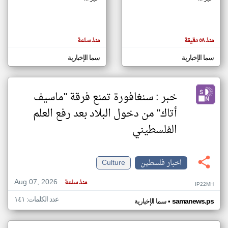
klyoum.com
تغيير الدولة
منذ ٥٨ دقيقة
منذ ساعة
تعبر
مصادر الأخبار من فلسطين
المقالات
سما الإخبارية
سما الإخبارية
الموجوده
اخبار فلسطين على مدار الساعة
هنا عن
وجهة
نظر
أهم اخبار فلسطين العاجلة والمباشرة
كاتبيها.
خبر : سنغافورة تمنع فرقة "ماسيف
أتاك" من دخول البلاد بعد رفع العلم
الفلسطيني
اخبار فلسطين
Culture
Aug 07, 2026
منذ ساعة
IP22MH
عدد الكلمات: ١٤١
•
samanews.ps
سما الإخبارية