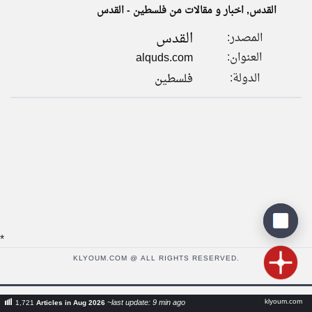
القدس, اخبار و مقالات من فلسطين - القدس
القدس
المصدر:
klyoum.com
تغيير الدولة
العنوان:
alquds.com
تعبر
مصادر الأخبار من فلسطين
المقالات
الدولة:
فلسطين
الموجوده
اخبار فلسطين على مدار الساعة
هنا عن
وجهة
نظر
أهم اخبار فلسطين العاجلة والمباشرة
كاتبيها.
*
KLYOUM.COM @ ALL RIGHTS RESERVED.
klyoum.com
~last update: 9 min ago
1,721
Articles in Aug 2026