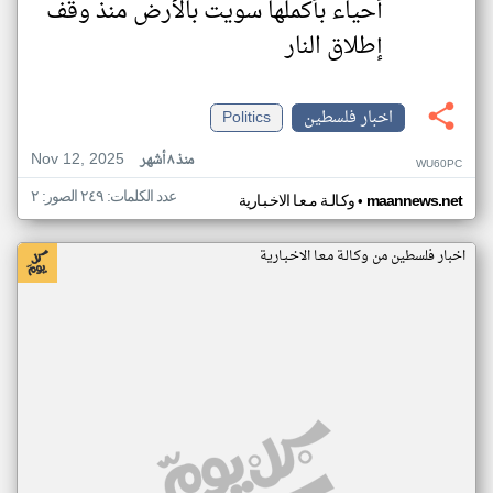
أحياء بأكملها سويت بالأرض منذ وقف
إطلاق النار
اخبار فلسطين
Politics
Nov 12, 2025
منذ ٨ أشهر
WU60PC
عدد الكلمات: ٢٤٩ الصور: ٢
•
maannews.net
وكـالـة مـعـا الاخـبـارية
اخبار فلسطين من وكـالـة مـعـا الاخـبـارية