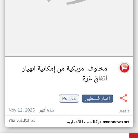
مخاوف امريكية من إمكانية انهيار
اتفاق غزة
اخبار فلسطين
Politics
Nov 12, 2025
منذ ٨ أشهر
JA91IZ
عدد الكلمات: ٢٥٨
•
maannews.net
وكـالـة مـعـا الاخـبـارية