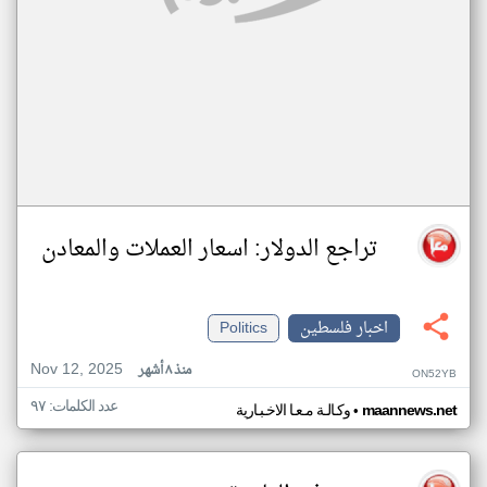
تراجع الدولار: اسعار العملات والمعادن
اخبار فلسطين
Politics
Nov 12, 2025
منذ ٨ أشهر
ON52YB
عدد الكلمات: ٩٧
•
maannews.net
وكـالـة مـعـا الاخـبـارية