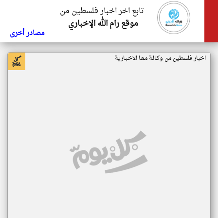
تابع اخر اخبار فلسطين من
موقع رام الله الإخباري
مصادر أخرى
اخبار فلسطين من وكـالـة مـعـا الاخـبـارية