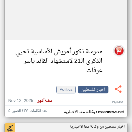
مدرسة ذكور أمريش الأساسية تحيي
الذكرى الـ21 لاستشهاد القائد ياسر
عرفات
اخبار فلسطين
Politics
Nov 12, 2025
منذ ٨ أشهر
PQ83AY
عدد الكلمات: ١٣٧ الصور: ٥
•
maannews.net
وكـالـة مـعـا الاخـبـارية
اخبار فلسطين من وكـالـة مـعـا الاخـبـارية