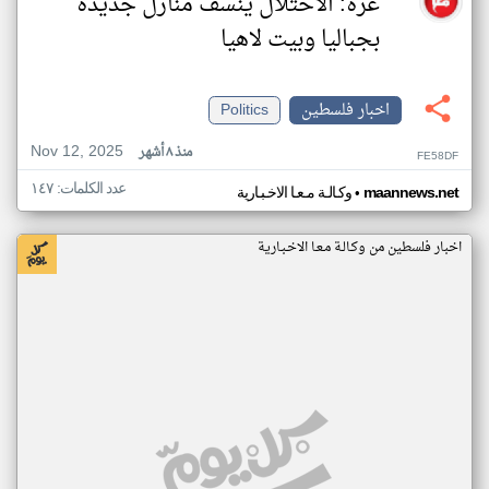
غزة: الاحتلال ينسف منازل جديدة
بجباليا وبيت لاهيا
اخبار فلسطين
Politics
Nov 12, 2025
منذ ٨ أشهر
FE58DF
عدد الكلمات: ١٤٧
•
maannews.net
وكـالـة مـعـا الاخـبـارية
اخبار فلسطين من وكـالـة مـعـا الاخـبـارية