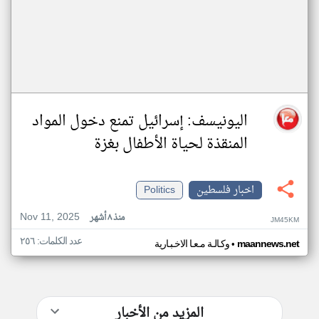
اليونيسف: إسرائيل تمنع دخول المواد
المنقذة لحياة الأطفال بغزة
اخبار فلسطين
Politics
Nov 11, 2025
منذ ٨ أشهر
JM45KM
عدد الكلمات: ٢٥٦
•
maannews.net
وكـالـة مـعـا الاخـبـارية
المزيد من الأخبار