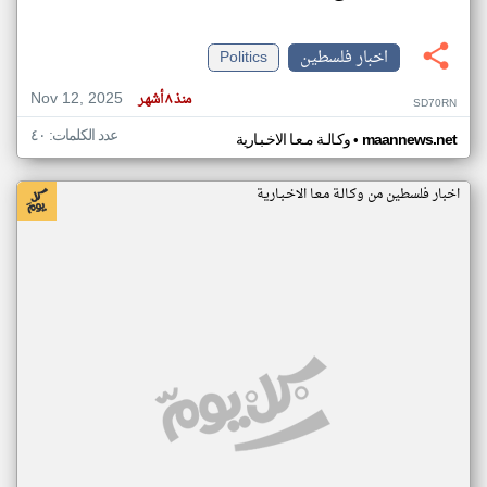
اخبار فلسطين
Politics
Nov 12, 2025
منذ ٨ أشهر
SD70RN
عدد الكلمات: ٤٠
•
maannews.net
وكـالـة مـعـا الاخـبـارية
اخبار فلسطين من وكـالـة مـعـا الاخـبـارية