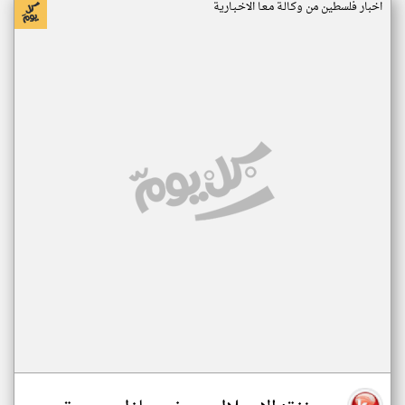
اخبار فلسطين من وكـالـة مـعـا الاخـبـارية