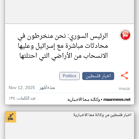
الرئيس السوري: نحن منخرطون في
محادثات مباشرة مع إسرائيل وعليها
الانسحاب من الأراضي التي احتلتها
اخبار فلسطين
Politics
Nov 12, 2025
منذ ٨ أشهر
TP90ZE
عدد الكلمات: ١٣٤
•
maannews.net
وكـالـة مـعـا الاخـبـارية
اخبار فلسطين من وكـالـة مـعـا الاخـبـارية