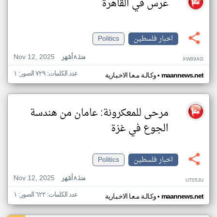
عرس في القاهرة
اخبار فلسطين
Politics
Nov 12, 2025
منذ ٨ أشهر
XW89AG
عدد الكلمات: ٧٢٩ الصور: ١
•
maannews.net
وكـالـة مـعـا الاخـبـارية
مرحى للمعكرونة: عامان من هندسة
الجوع في غزة
اخبار فلسطين
Politics
Nov 12, 2025
منذ ٨ أشهر
UT05JU
عدد الكلمات: ٦٢٢ الصور: ١
•
maannews.net
وكـالـة مـعـا الاخـبـارية