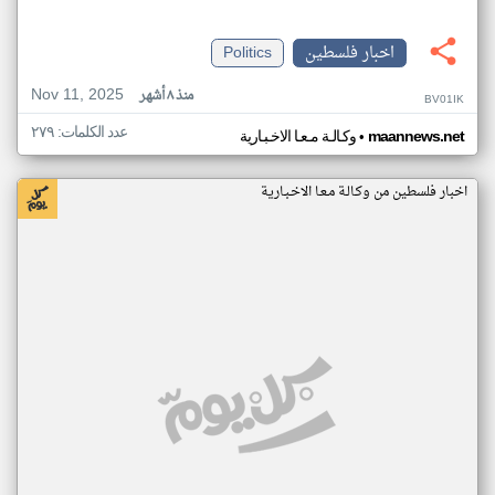
اخبار فلسطين
Politics
Nov 11, 2025
منذ ٨ أشهر
BV01IK
عدد الكلمات: ٢٧٩
•
maannews.net
وكـالـة مـعـا الاخـبـارية
اخبار فلسطين من وكـالـة مـعـا الاخـبـارية