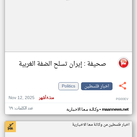
صحيفة : إيران تسلح الضفة الغربية
اخبار فلسطين
Politics
Nov 12, 2025
منذ ٨ أشهر
PG00EV
عدد الكلمات: ٦٩
•
maannews.net
وكـالـة مـعـا الاخـبـارية
اخبار فلسطين من وكـالـة مـعـا الاخـبـارية