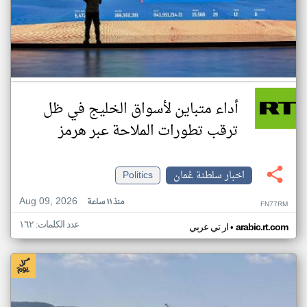
أداء متباين لأسواق الخليج في ظل
ترقب تطورات الملاحة عبر هرمز
اخبار سلطنة عُمان
Politics
Aug 09, 2026
منذ ١١ ساعة
FN77RM
عدد الكلمات: ١٦٢
•
arabic.rt.com
ار تي عربي