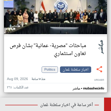
مباحثات "مصرية- عمانية" بشان فرص
تعاون استثماري
اخبار سلطنة عُمان
Politics
Aug 09, 2026
منذ ١٥ ساعة
UR04BR
عدد الكلمات: ٢٦١
•
mubasher.info
مباشر
أخر ساعة في اخبار سلطنة عُمان