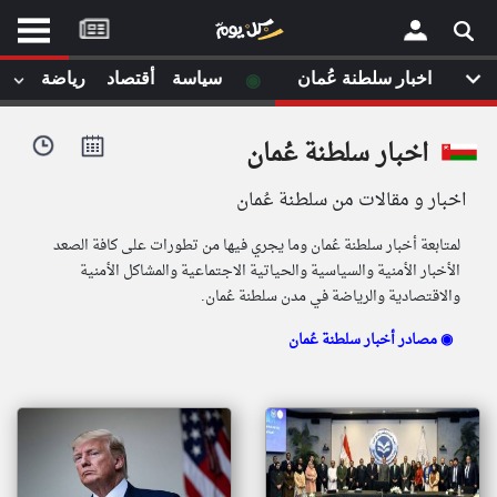
موقع
كل
يوم
◉
اخبار سلطنة عُمان
سياسة
أقتصاد
رياضة
لا
×
ستا
اخبار سلطنة عُمان
أحد
ال
اخبار و مقالات من سلطنة عُمان
الصفحة الرئيسية
مقالات قمت
لمتابعة أخبار سلطنة عُمان وما يجري فيها من تطورات على كافة الصعد
أخر أخبار الوطن العربي
الأخبار الأمنية والسياسية والحياتية الاجتماعية والمشاكل الأمنية
والاقتصادية والرياضة في مدن سلطنة عُمان.
من نحن
إتصل بنا
لم تقم بقراءة اي مقال مؤخرا
مصادر أخبار سلطنة عُمان ◉
شروط الاستخدام
سياسة الخصوصية
الحقوق الفكرية
مصادر الأخبار
أقترح اضافة مصدر