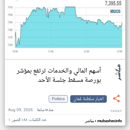
أسهم المالي والخدمات ترتفع بمؤشر
بورصة مسقط جلسة الأحد
اخبار سلطنة عُمان
Politics
Aug 09, 2026
منذ ١٨ ساعة
YX41KY
عدد الكلمات: ١٨٨ الصور: ١
•
mubasher.info
مباشر