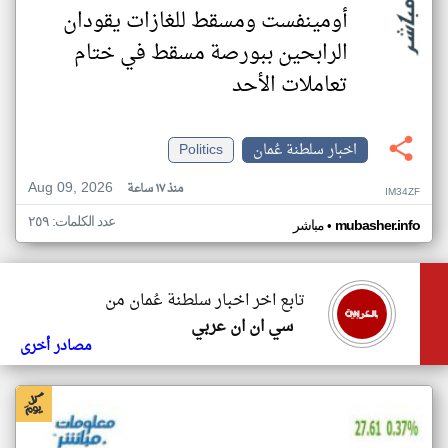
أومينفست ومسقط للغازات يقودان
الرابحين ببورصة مسقط في ختام
تعاملات الأحد
اخبار سلطنة عُمان
Politics
Aug 09, 2026
منذ ١٧ ساعة
IM34ZF
عدد الكلمات: ٢٥٩
•
mubasher.info
مباشر
تابع اخر اخبار سلطنة عُمان من
سي ان ان عربي
مصادر أخرى