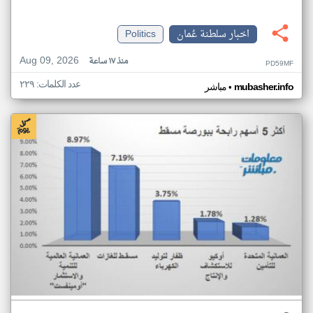
اخبار سلطنة عُمان
Politics
Aug 09, 2026
منذ ١٧ ساعة
PD59MF
عدد الكلمات: ٢٢٩
•
mubasher.info
مباشر