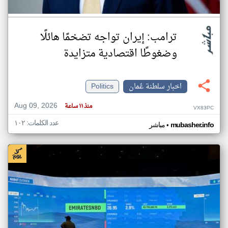
ترامب: إيران تواجه تضخمًا هائلًا
وضغوطًا اقتصادية متزايدة
اخبار سلطنة عُمان
Politics
Aug 09, 2026
منذ ١١ ساعة
VX83PC
عدد الكلمات: ١٠٢
•
mubasher.info
مباشر