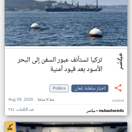
تركيا تستأنف عبور السفن إلى البحر
الأسود بعد قيود أمنية
اخبار سلطنة عُمان
Politics
Aug 09, 2026
منذ ١٢ ساعة
XO32JN
عدد الكلمات: ٢٤٤
•
mubasher.info
مباشر