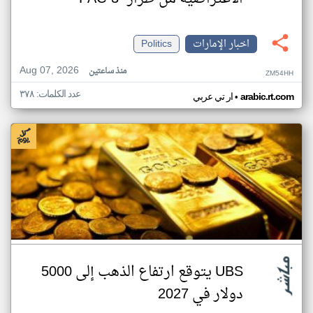
اخبار الإمارات
Politics
Aug 07, 2026
منذ ساعتين
ZM54HH
عدد الكلمات: ٣٧٨
•
arabic.rt.com
ار تي عربي
UBS يتوقع ارتفاع الذهب إلى 5000
دولار في 2027