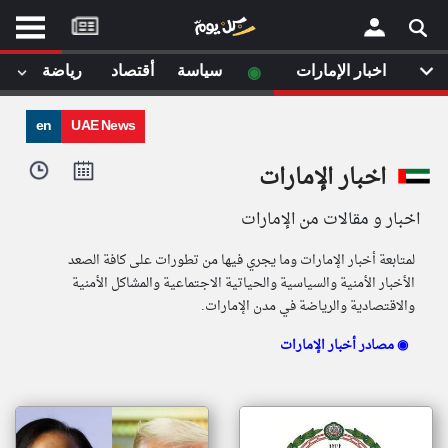
موقع
كل
يوم
◉
اخبار الإمارات
سياسة
أقتصاد
رياضة
لا
×
ستا
en
UAE News
أحد
ال
اخبار الإمارات
الصفحة الرئيسية
مقالات قمت
اخبار و مقالات من الإمارات
أخر أخبار الوطن العربي
لمتابعة أخبار الإمارات وما يجري فيها من تطورات على كافة الصعد
من نحن
الأخبار الأمنية والسياسية والحياتية الاجتماعية والمشاكل الأمنية
إتصل بنا
لم تقم بقراءة اي مقال مؤخرا
والاقتصادية والرياضة في مدن الإمارات.
شروط الاستخدام
سياسة الخصوصية
مصادر أخبار الإمارات ◉
الحقوق الفكرية
مصادر الأخبار
أقترح اضافة مصدر