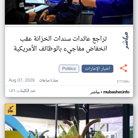
تراجع عائدات سندات الخزانة عقب
انخفاض مفاجيء بالوظائف الأمريكية
اخبار الإمارات
Politics
Aug 07, 2026
منذ ٤ ساعات
ET70MU
عدد الكلمات: ١٨٦
•
mubasher.info
مباشر