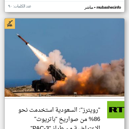
عدد الكلمات: ٩٠
•
mubasher.info
مباشر
"رويترز": السعودية استخدمت نحو
86% من صواريخ "باتريوت"
الاعتراضية من طراز "PAC-3"