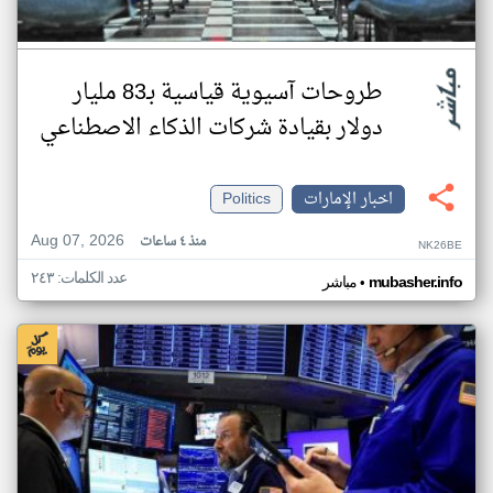
طروحات آسيوية قياسية بـ83 مليار
دولار بقيادة شركات الذكاء الاصطناعي
اخبار الإمارات
Politics
Aug 07, 2026
منذ ٤ ساعات
NK26BE
عدد الكلمات: ٢٤٣
•
mubasher.info
مباشر