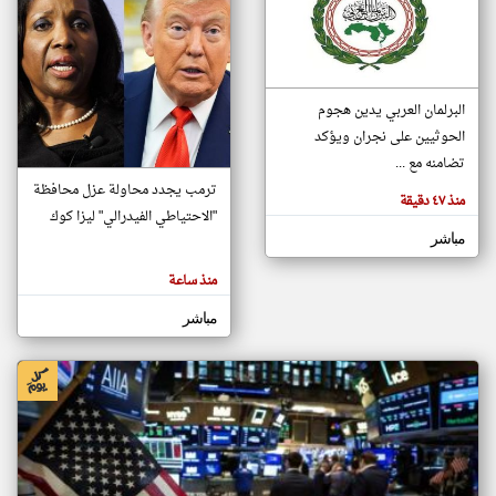
klyoum.com
تغيير الدولة
تعبر
مصادر الأخبار من الإمارات
البرلمان العربي يدين هجوم
المقالات
الموجوده
الحوثيين على نجران ويؤكد
اخبار الإمارات على مدار الساعة
هنا عن
وجهة
تضامنه مع ...
نظر
أهم اخبار الإمارات العاجلة والمباشرة
كاتبيها.
ترمب يجدد محاولة عزل محافظة
منذ ٤٧ دقيقة
"الاحتياطي الفيدرالي" ليزا كوك
مباشر
منذ ساعة
مباشر