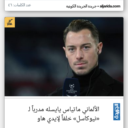
عدد الكلمات: ٤٦
•
aljarida.com
جريدة الجريدة الكويتية
الألماني ماتياس يايسله مدرباً لـ
«نيوكاسل» خلفاً لإيدي هاو