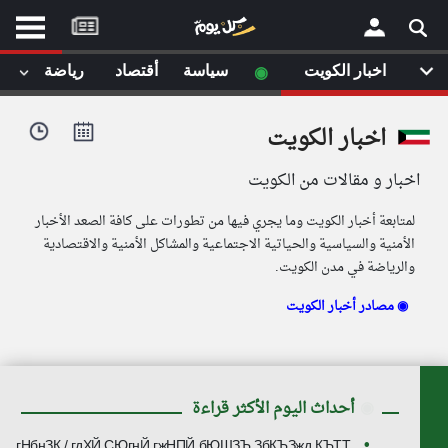
موقع
كل
يوم
◉
اخبار الكويت
سياسة
أقتصاد
رياضة
لا
×
ستا
اخبار الكويت
أحد
ال
اخبار و مقالات من الكويت
الصفحة الرئيسية
مقالات قمت
لمتابعة أخبار الكويت وما يجري فيها من تطورات على كافة الصعد الأخبار
أخر أخبار الوطن العربي
الأمنية والسياسية والحياتية الاجتماعية والمشاكل الأمنية والاقتصادية
والرياضة في مدن الكويت.
من نحن
إتصل بنا
لم تقم بقراءة اي مقال مؤخرا
مصادر أخبار الكويت ◉
شروط الاستخدام
سياسة الخصوصية
الحقوق الفكرية
مصادر الأخبار
◉
أحداث اليوم الأكثر قراءة
أقترح اضافة مصدر
гНбнЗК / гдХЙ СЮгнЙ гжНПЙ бЮШЗЪ ЗбКЪЗжд КЪТТ