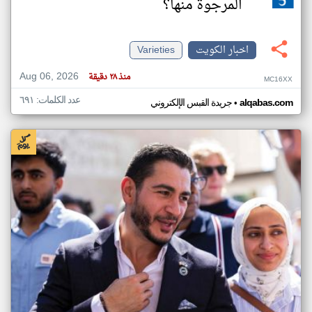
المرجوة منها؟
اخبار الكويت
Varieties
Aug 06, 2026
منذ ٢٨ دقيقة
MC16XX
عدد الكلمات: ٦٩١
•
alqabas.com
جريدة القبس الإلكتروني