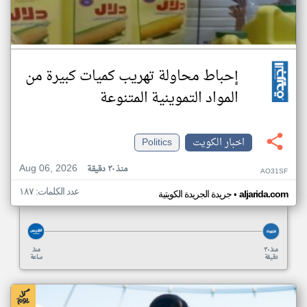
إحباط محاولة تهريب كميات كبيرة من
المواد التموينية المتنوعة
اخبار الكويت
Politics
Aug 06, 2026
منذ ٣٠ دقيقة
AO31SF
عدد الكلمات: ١٨٧
•
aljarida.com
جريدة الجريدة الكويتية
منذ ٣٠
منذ
دقيقة
ساعة