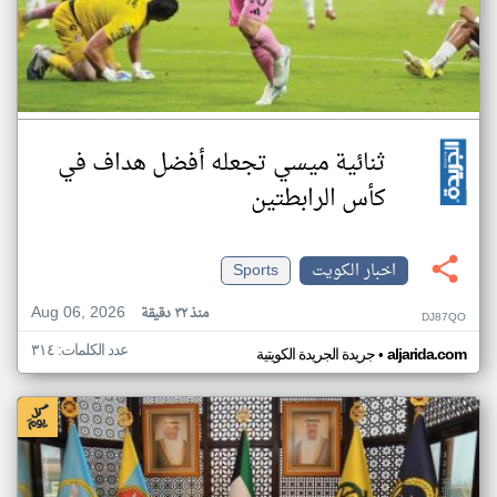
ثنائية ميسي تجعله أفضل هداف في
كأس الرابطتين
اخبار الكويت
Sports
Aug 06, 2026
منذ ٣٢ دقيقة
DJ87QO
عدد الكلمات: ٣١٤
•
aljarida.com
جريدة الجريدة الكويتية