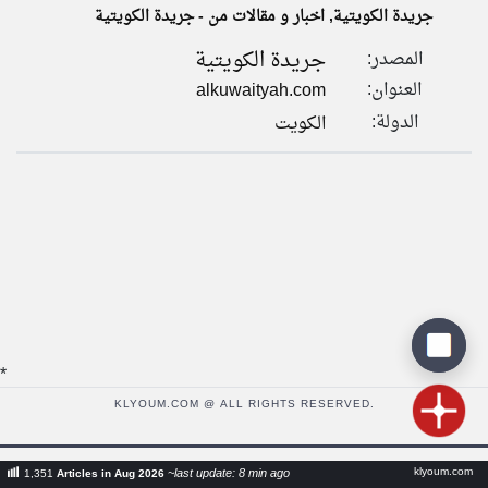
جريدة الكويتية, اخبار و مقالات من - جريدة الكويتية
جريدة الكويتية
المصدر:
klyoum.com
تغيير الدولة
العنوان:
alkuwaityah.com
تعبر
مصادر الأخبار من الكويت
المقالات
الدولة:
الكويت
الموجوده
اخبار الكويت على مدار الساعة
هنا عن
وجهة
نظر
أهم اخبار الكويت العاجلة والمباشرة
كاتبيها.
*
KLYOUM.COM @ ALL RIGHTS RESERVED.
klyoum.com
~last update: 8 min ago
1,351
Articles in Aug 2026