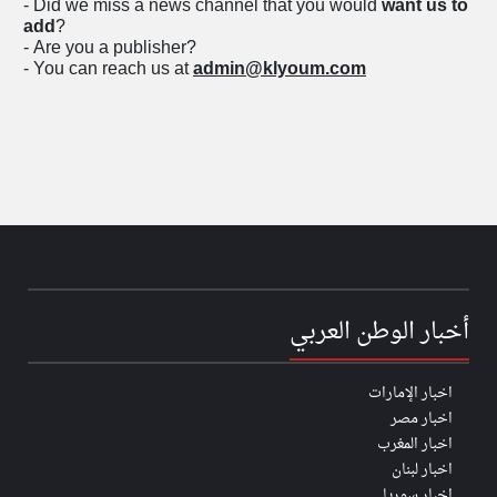
- Did we miss a news channel that you would
want us to
add
?
- Are you a publisher?
- You can reach us at
admin@klyoum.com
klyoum.com
klyoum.com
تعبر
المقالات
الموجوده
هنا عن
وجهة
نظر
كاتبيها.
أخبار الوطن العربي
اخبار الإمارات
اخبار مصر
اخبار المغرب
اخبار لبنان
اخبار سوريا