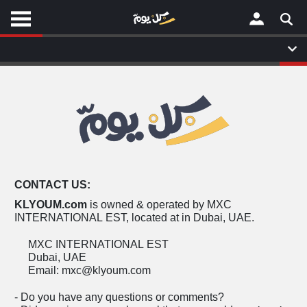
موقع
موقع
كل
كل
يوم
يوم
لا
لا
×
ستا
ستا
أحد
أحد
ال
ال
الصفحة الرئيسية
مقالات قمت
مقالات قمت
أخر أخبار الوطن العربي
CONTACT US:
من نحن
إتصل بنا
KLYOUM.com
is owned & operated by MXC
لم تقم بقراءة اي مقال مؤخرا
لم تقم بقراءة اي مقال مؤخرا
شروط الاستخدام
INTERNATIONAL EST, located at in Dubai, UAE.
سياسة الخصوصية
الحقوق الفكرية
MXC INTERNATIONAL EST
Dubai, UAE
مصادر الأخبار
Email: mxc@klyoum.com
أقترح اضافة مصدر
- Do you have any questions or comments?