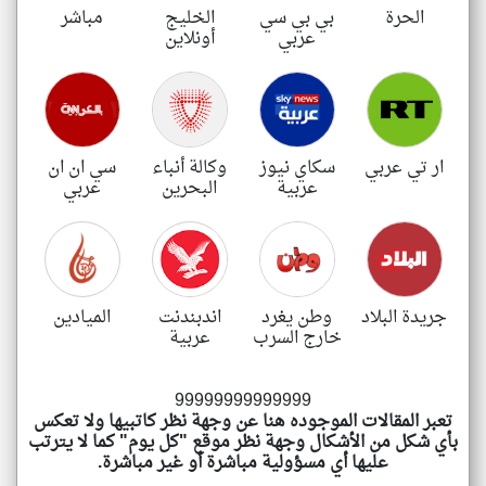
الحرة
بي بي سي
الخليج
مباشر
عربي
أونلاين
klyoum.com
klyoum.com
تغيير الدولة
مصادر الأخبار من البحرين
تعبر
المقالات
الموجوده
اخبار البحرين على مدار الساعة
هنا عن
وجهة
أهم اخبار البحرين العاجلة والمباشرة
ار تي عربي
سكاي نيوز
وكالة أنباء
سي ان ان
نظر
كاتبيها.
عربية
البحرين
عربي
جريدة البلاد
وطن يغرد
اندبندنت
الميادين
خارج السرب
عربية
99999999999999
تعبر المقالات الموجوده هنا عن وجهة نظر كاتبيها ولا تعكس
بأي شكل من الأشكال وجهة نظر موقع "كل يوم" كما لا يترتب
عليها أي مسؤولية مباشرة أو غير مباشرة.