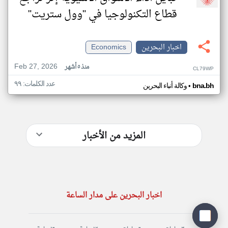
قطاع التكنولوجيا في "وول ستريت"
اخبار البحرين
Economics
Feb 27, 2026
منذ ٥ أشهر
CL79WP
عدد الكلمات: ٩٩
•
bna.bh
وكالة أنباء البحرين
المزيد من الأخبار
اخبار البحرين على مدار الساعة