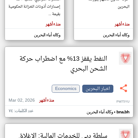
البحرين
إصدارات أذونات الخزانة الحكومية
بقيمة ...
klyoum.com
تغيير الدولة
منذ ٥ أشهر
منذ ٥ أشهر
تعبر
مصادر الأخبار من البحرين
المقالات
وكالة أنباء البحرين
وكالة أنباء البحرين
الموجوده
اخبار البحرين على مدار الساعة
هنا عن
وجهة
نظر
أهم اخبار البحرين العاجلة والمباشرة
كاتبيها.
النفط يقفز 13% مع اضطراب حركة
الشحن البحري
اخبار البحرين
Economics
Mar 02, 2026
منذ ٥ أشهر
PW75YU
عدد الكلمات: ٧٤
•
bna.bh
وكالة أنباء البحرين
سلطة دبي للخدمات المالية: الإغلاق