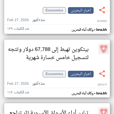
اخبار البحرين
Economics
Feb 27, 2026
منذ ٥ أشهر
JC43DG
عدد الكلمات: ١٢٩
•
bna.bh
وكالة أنباء البحرين
بيتكوين تهبط إلى 67,788 دولار وتتجه
لتسجيل خامس خسارة شهرية
اخبار البحرين
Economics
Feb 27, 2026
منذ ٥ أشهر
QP51TI
عدد الكلمات: ١١٧
•
bna.bh
وكالة أنباء البحرين
تباين أداء الأسواق الآسيوية إثر تراجع