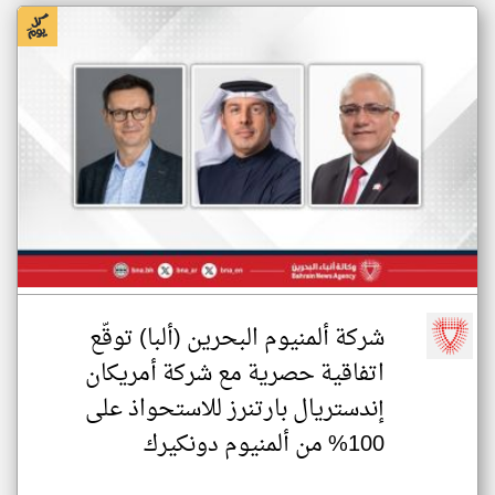
شركة ألمنيوم البحرين (ألبا) توقّع
اتفاقية حصرية مع شركة أمريكان
إندستريال بارتنرز للاستحواذ على
100% من ألمنيوم دونكيرك