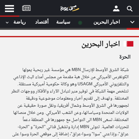
موقع
كل
يوم
◉
اخبار البحرين
سياسة
أقتصاد
رياضة
لا
×
ستا
اخبار البحرين
أحد
ال
الحرة
الصفحة الرئيسية
مقالات قمت
شبكة الشرق الأوسط للإرسال MBN هي مؤسسة غير ربحية يمولها
أخر أخبار الوطن العربي
الكونغرس الأميركي من خلال هبة مقدمة من مجلس أمناء البث الإذاعي
والتلفزيوني الأميركي USAGM وهو وكالة حكومية أميركية مستقلة.
من نحن
إتصل بنا
تتلخص مهمة الشبكة في توفير منبر لتبادل الآراء والأفكار ووجهات النظر
لم تقم بقراءة اي مقال مؤخرا
شروط الاستخدام
المختلفة. وتهدف إلى تقديم أخبار ومعلومات موضوعية ودقيقة
سياسة الخصوصية
لجمهورها في الشرق الأوسط وشمال أفريقيا، ونقل صورة حقيقية عن
الحقوق الفكرية
الولايات المتحدة وسياساتها، وعن الشعب الأميركي. ومن خلال منصاتها
مصادر الأخبار
المختلفة، تسعى MBN الى التواصل مع جمهورها في المنطقة دعماً
للحريات العالمية. تتولى MBN إدارة وتشغيل قناتي "الحرة" و "الحرة-
أقترح اضافة مصدر
عراق"، وإذاعتي "سوا" وسوا-عراق"، إضافة إلى موقعي الحرة وسوا على