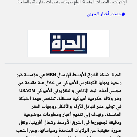
الإنترنت، والمنصات الرقمية: ارفع صوتك، وأصوات مغاربية، والساحة.
مصادر أخبار البحرين ◉
klyoum.com
تغيير الدولة
تعبر
مصادر الأخبار من البحرين
المقالات
الموجوده
اخبار البحرين على مدار الساعة
هنا عن
وجهة
نظر
أهم اخبار البحرين العاجلة والمباشرة
كاتبيها.
الحرة, شبكة الشرق الأوسط للإرسال MBN هي مؤسسة غير
ربحية يمولها الكونغرس الأميركي من خلال هبة مقدمة من
مجلس أمناء البث الإذاعي والتلفزيوني الأميركي USAGM
وهو وكالة حكومية أميركية مستقلة. تتلخص مهمة الشبكة
في توفير منبر لتبادل الآراء والأفكار ووجهات النظر
المختلفة. وتهدف إلى تقديم أخبار ومعلومات موضوعية
ودقيقة لجمهورها في الشرق الأوسط وشمال أفريقيا، ونقل
صورة حقيقية عن الولايات المتحدة وسياساتها، وعن الشعب