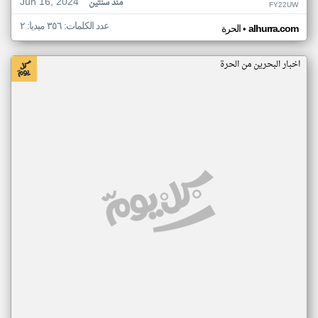
Jun 16, 2024
منذ سنتين
FY22UW
عدد الكلمات: ٣٥٦ ميديا: ٢
•
alhurra.com
الحرة
اخبار البحرين من الحرة