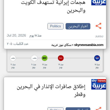
هجمات إيرانية تستهدف الكويت
والبحرين
اخبار البحرين
Politics
Jul 20, 2026
منذ ١٧ يوم
JU05IJ
عدد الكلمات: ٢٠٥
•
skynewsarabia.com
سكاي نيوز عربية
منذ ١٧
منذ ١٩
منذ ١٩
منذ ٢٠
منذ ٢٠
يوم
يوم
يوم
يوم
يوم
إطلاق صافرات الإنذار في البحرين
وقطر