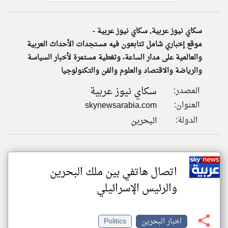
سكاي نيوز عربية, سكاي نيوز عربية -
klyoum.com
تغيير الدولة
موقع إخباري شامل تتابعون فيه مستجدات الأحداث العربية
تعبر
مصادر الأخبار من البحرين
المقالات
والعالمية على مدار الساعة، وتغطية مستمرة لأخبار السياسة
الموجوده
اخبار البحرين على مدار الساعة
هنا عن
والرياضة والاقتصاد والعلوم والفن والتكنولوجيا
وجهة
نظر
أهم اخبار البحرين العاجلة والمباشرة
كاتبيها.
سكاي نيوز عربية
المصدر:
العنوان:
skynewsarabia.com
الدولة:
البحرين
اتصال هاتفي بين ملك البحرين
والرئيس الإسرائيلي
اخبار البحرين
Politics