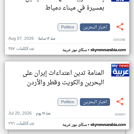
بمسيرة في ميناء دمياط
اخبار البحرين
Politics
Aug 07, 2026
منذ ١٣ ساعة
GS52NE
عدد الكلمات: ٣٥٧
•
skynewsarabia.com
سكاي نيوز عربية
المنامة تدين اعتداءات إيران على
البحرين والكويت وقطر والأردن
اخبار البحرين
Politics
Jul 20, 2026
منذ ١٧ يوم
SO69IT
عدد الكلمات: ٢٩٦
•
skynewsarabia.com
سكاي نيوز عربية