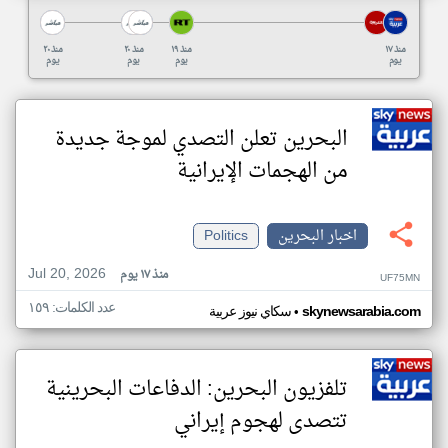
منذ ١٧
منذ ١٩
منذ ٢٠
منذ ٢٠
يوم
يوم
يوم
يوم
البحرين تعلن التصدي لموجة جديدة
من الهجمات الإيرانية
اخبار البحرين
Politics
Jul 20, 2026
منذ ١٧ يوم
UF75MN
عدد الكلمات: ١٥٩
•
skynewsarabia.com
سكاي نيوز عربية
تلفزيون البحرين: الدفاعات البحرينية
تتصدى لهجوم إيراني