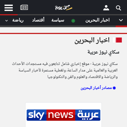
موقع
كل
يوم
◉
اخبار البحرين
سياسة
أقتصاد
رياضة
لا
×
ستا
اخبار البحرين
أحد
ال
سكاي نيوز عربية
الصفحة الرئيسية
مقالات قمت
سكاي نيوز عربية - موقع إخباري شامل تتابعون فيه مستجدات الأحداث
أخر أخبار الوطن العربي
العربية والعالمية على مدار الساعة، وتغطية مستمرة لأخبار السياسة
والرياضة والاقتصاد والعلوم والفن والتكنولوجيا
من نحن
إتصل بنا
لم تقم بقراءة اي مقال مؤخرا
مصادر أخبار البحرين ◉
شروط الاستخدام
سياسة الخصوصية
الحقوق الفكرية
مصادر الأخبار
أقترح اضافة مصدر