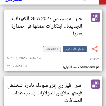
مصادر أخرى
خبر : مرسيدس GLA 2027 الكهربائية
الجديدة.. ابتكارات تضعها في صدارة
فئتها
اخبار فلسطين
Varieties
Aug 07, 2026
منذ ساعة
ZQ09ZA
عدد الكلمات: ٤٣٠
•
samanews.ps
سما الإخبارية
خبر : فيراري إنزو سوداء نادرة تنخفض
قيمتها ملايين الدولارات بسبب عداد
المسافات