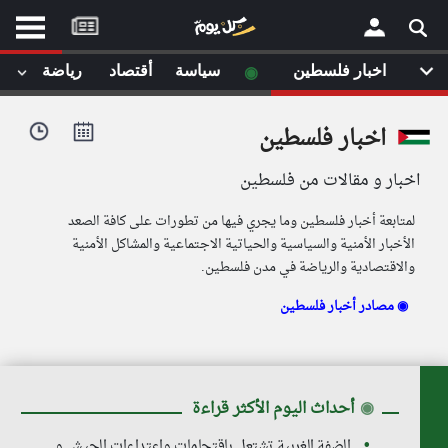
موقع
كل
يوم
◉
اخبار فلسطين
سياسة
أقتصاد
رياضة
لا
×
ستا
اخبار فلسطين
أحد
ال
اخبار و مقالات من فلسطين
الصفحة الرئيسية
مقالات قمت
لمتابعة أخبار فلسطين وما يجري فيها من تطورات على كافة الصعد
أخر أخبار الوطن العربي
الأخبار الأمنية والسياسية والحياتية الاجتماعية والمشاكل الأمنية
والاقتصادية والرياضة في مدن فلسطين.
من نحن
إتصل بنا
لم تقم بقراءة اي مقال مؤخرا
مصادر أخبار فلسطين ◉
شروط الاستخدام
سياسة الخصوصية
الحقوق الفكرية
مصادر الأخبار
◉
أحداث اليوم الأكثر قراءة
أقترح اضافة مصدر
الضفة الغربية تشتعل باقتحامات واعتداءات الجيش و