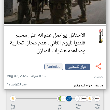
الاحتلال يواصل عدوانه على مخيم
قلنديا لليوم الثاني: هدم محال تجارية
ومداهمة عشرات المنازل
اخبار فلسطين
Varieties
Aug 07, 2026
منذ ٢٢ دقيقة
JC49JV
عدد الكلمات: ١٧
•
rmix.ps
رام الله مكس
منذ ٢٢
منذ ٢٣
منذ
منذ ٣
دقيقة
ساعة
يوم
أيام