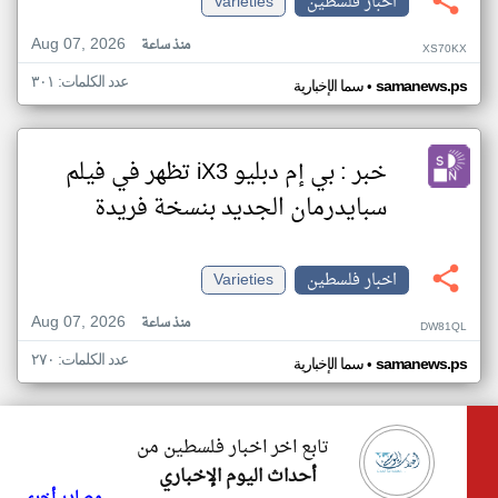
اخبار فلسطين
Varieties
Aug 07, 2026
منذ ساعة
XS70KX
عدد الكلمات: ٣٠١
•
samanews.ps
سما الإخبارية
خبر : بي إم دبليو iX3 تظهر في فيلم
سبايدرمان الجديد بنسخة فريدة
اخبار فلسطين
Varieties
Aug 07, 2026
منذ ساعة
DW81QL
عدد الكلمات: ٢٧٠
•
samanews.ps
سما الإخبارية
تابع اخر اخبار فلسطين من
أحداث اليوم الإخباري