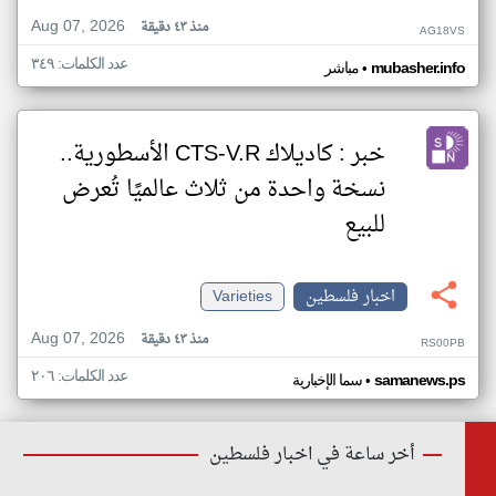
Aug 07, 2026
منذ ٤٣ دقيقة
AG18VS
عدد الكلمات: ٣٤٩
•
mubasher.info
مباشر
خبر : كاديلاك CTS-V.R الأسطورية..
نسخة واحدة من ثلاث عالميًا تُعرض
للبيع
اخبار فلسطين
Varieties
Aug 07, 2026
منذ ٤٣ دقيقة
RS00PB
عدد الكلمات: ٢٠٦
•
samanews.ps
سما الإخبارية
أخر ساعة في اخبار فلسطين