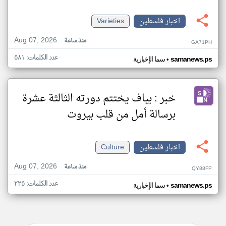
اخبار فلسطين
Varieties
Aug 07, 2026
منذ ساعة
GA71PH
عدد الكلمات: ٥٨١
•
samanews.ps
سما الإخبارية
خبر : بياف يختتم دورته الثالثة عشرة
برسالة أمل من قلب بيروت
اخبار فلسطين
Culture
Aug 07, 2026
منذ ساعة
QY88FP
عدد الكلمات: ٢٢٥
•
samanews.ps
سما الإخبارية