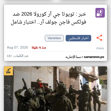
خبر : تويوتا جي آر كورولا 2026 ضد
فولكس فاجن جولف آر.. اختبار شامل
اخبار فلسطين
Varieties
Aug 07, 2026
منذ ١٤ دقيقة
JT69SI
عدد الكلمات: ٤٥١
•
samanews.ps
سما الإخبارية