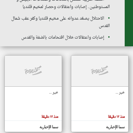
المستوطنين.. إصابات واعتقالات وحصار لمخيم قلنديا
الاحتلال يصعّد عدوانه على مخيم قلنديا وكفر عقب شمال
klyoum.com
تغيير الدولة
القدس
تعبر
مصادر الأخبار من فلسطين
المقالات
الموجوده
إصابات واعتقالات خلال اقتحامات بالضفة والقدس
اخبار فلسطين على مدار الساعة
هنا عن
وجهة
نظر
أهم اخبار فلسطين العاجلة والمباشرة
كاتبيها.
خبر ...
خبر ...
منذ ١٢ دقيقة
منذ ١٢ دقيقة
سما الإخبارية
سما الإخبارية