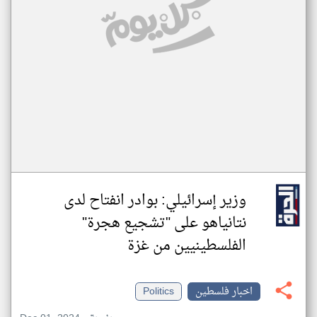
وزير إسرائيلي: بوادر انفتاح لدى
نتانياهو على "تشجيع هجرة"
الفلسطينيين من غزة
اخبار فلسطين
Politics