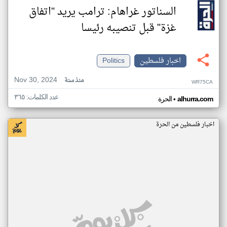
السناتور غراهام: ترامب يريد "اتفاق
غزة" قبل تنصيبه رئيسا
اخبار فلسطين
Politics
Nov 30, 2024
منذ سنة
WR75CA
عدد الكلمات: ٣٦٥
•
alhurra.com
الحرة
اخبار فلسطين من الحرة