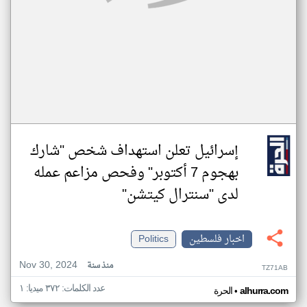
إسرائيل تعلن استهداف شخص "شارك
بهجوم 7 أكتوبر" وفحص مزاعم عمله
لدى "سنترال كيتشن"
اخبار فلسطين
Politics
Nov 30, 2024
منذ سنة
TZ71AB
عدد الكلمات: ٣٧٢ ميديا: ١
•
alhurra.com
الحرة