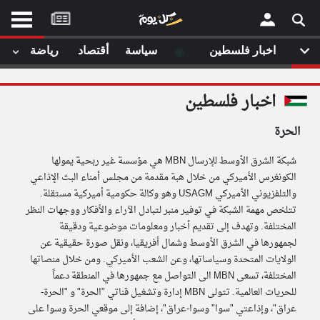
موقع
كل
يوم
◉
اخبار فلسطين
سياسة
أقتصاد
رياضة
لا
×
ستا
اخبار فلسطين
أحد
ال
الحرة
الصفحة الرئيسية
مقالات قمت
شبكة الشرق الأوسط للإرسال MBN هي مؤسسة غير ربحية يمولها
أخر أخبار الوطن العربي
الكونغرس الأميركي من خلال هبة مقدمة من مجلس أمناء البث الإذاعي
والتلفزيوني الأميركي USAGM وهو وكالة حكومية أميركية مستقلة.
من نحن
إتصل بنا
تتلخص مهمة الشبكة في توفير منبر لتبادل الآراء والأفكار ووجهات النظر
لم تقم بقراءة اي مقال مؤخرا
شروط الاستخدام
المختلفة. وتهدف إلى تقديم أخبار ومعلومات موضوعية ودقيقة
سياسة الخصوصية
لجمهورها في الشرق الأوسط وشمال أفريقيا، ونقل صورة حقيقية عن
الحقوق الفكرية
الولايات المتحدة وسياساتها، وعن الشعب الأميركي. ومن خلال منصاتها
مصادر الأخبار
المختلفة، تسعى MBN الى التواصل مع جمهورها في المنطقة دعماً
للحريات العالمية. تتولى MBN إدارة وتشغيل قناتي "الحرة" و "الحرة-
أقترح اضافة مصدر
عراق"، وإذاعتي "سوا" وسوا-عراق"، إضافة إلى موقعي الحرة وسوا على