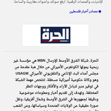
الإنترنت، والمنصات الرقمية: ارفع صوتك، وأصوات مغاربية، والساحة.
مصادر أخبار فلسطين ◉
klyoum.com
تغيير الدولة
تعبر
مصادر الأخبار من فلسطين
المقالات
الموجوده
اخبار فلسطين على مدار الساعة
هنا عن
وجهة
نظر
أهم اخبار فلسطين العاجلة والمباشرة
كاتبيها.
الحرة, شبكة الشرق الأوسط للإرسال MBN هي مؤسسة غير
ربحية يمولها الكونغرس الأميركي من خلال هبة مقدمة من
مجلس أمناء البث الإذاعي والتلفزيوني الأميركي USAGM
وهو وكالة حكومية أميركية مستقلة. تتلخص مهمة الشبكة
في توفير منبر لتبادل الآراء والأفكار ووجهات النظر
المختلفة. وتهدف إلى تقديم أخبار ومعلومات موضوعية
ودقيقة لجمهورها في الشرق الأوسط وشمال أفريقيا، ونقل
صورة حقيقية عن الولايات المتحدة وسياساتها، وعن الشعب