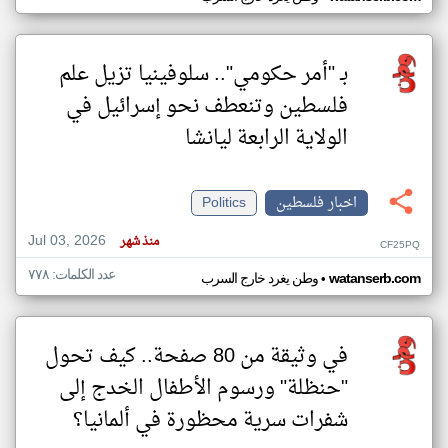
بـ "أمر حكومي".. سلوفينيا تزيل علم
فلسطين وتنعطف نحو إسرائيل في
الولاية الرابعة ليانشا
اخبار فلسطين
Politics
Jul 03, 2026
منذ شهر
CF25PQ
عدد الكلمات: ٧٧٨
•
watanserb.com
وطن يغرد خارج السرب
في وثيقة من 80 صفحة.. كيف تحول
"حنظلة" ورسوم الأطفال الخدج إلى
شفرات سرية محظورة في ألمانيا؟