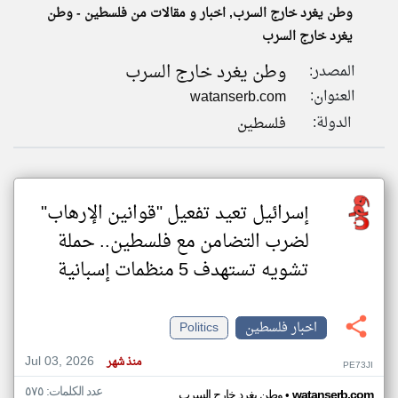
وطن يغرد خارج السرب, اخبار و مقالات من فلسطين - وطن
يغرد خارج السرب
klyoum.com
تغيير الدولة
وطن يغرد خارج السرب
المصدر:
تعبر
مصادر الأخبار من فلسطين
المقالات
العنوان:
watanserb.com
الموجوده
اخبار فلسطين على مدار الساعة
هنا عن
الدولة:
فلسطين
وجهة
نظر
أهم اخبار فلسطين العاجلة والمباشرة
كاتبيها.
إسرائيل تعيد تفعيل "قوانين الإرهاب"
لضرب التضامن مع فلسطين.. حملة
تشويه تستهدف 5 منظمات إسبانية
اخبار فلسطين
Politics
Jul 03, 2026
منذ شهر
PE73JI
عدد الكلمات: ٥٧٥
•
watanserb.com
وطن يغرد خارج السرب