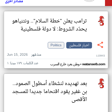
مصادر أخرى
ترامب يعلن "خطة السلام".. ونتنياهو
يحدّد الشروط: لا دولة فلسطينية
اخبار فلسطين
Politics
Jun 15, 2026
منذ شهر
LI26KS
عدد الكلمات: ١٧٩ ميديا: ١
•
watanserb.com
وطن يغرد خارج السرب
بعد تهديده لنشطاء أسطول الصمود..
بن غفير يقود اقتحاما جديدا للمسجد
الأقصى