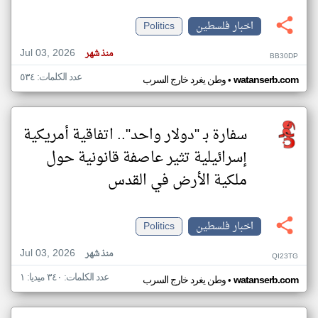
اخبار فلسطين
Politics
Jul 03, 2026
منذ شهر
BB30DP
عدد الكلمات: ٥٣٤
•
watanserb.com
وطن يغرد خارج السرب
سفارة بـ "دولار واحد".. اتفاقية أمريكية
إسرائيلية تثير عاصفة قانونية حول
ملكية الأرض في القدس
اخبار فلسطين
Politics
Jul 03, 2026
منذ شهر
QI23TG
عدد الكلمات: ٣٤٠ ميديا: ١
•
watanserb.com
وطن يغرد خارج السرب