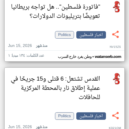
"فاتورة فلسطين".. هل تواجه بريطانيا
تعويضًا بتريليونات الدولارات؟
اخبار فلسطين
Politics
Jun 15, 2026
منذ شهر
NV15ZS
عدد الكلمات: ١٣٤ ميديا: ١
•
watanserb.com
وطن يغرد خارج السرب
القدس تشتعل: 6 قتلى و15 جريحًا في
عملية إطلاق نار بالمحطة المركزية
للحافلات
اخبار فلسطين
Politics
Jun 15, 2026
منذ شهر
KD21QM