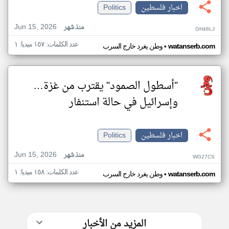
اخبار فلسطين
Politics
Jun 15, 2026
منذ شهر
GH48LJ
عدد الكلمات: ١٥٧ ميديا: ١
•
watanserb.com
وطن يغرد خارج السرب
"أسطول الصمود" يقترب من غزة…
وإسرائيل في حالة استنفار
اخبار فلسطين
Politics
Jun 15, 2026
منذ شهر
WG27CS
عدد الكلمات: ١٥٨ ميديا: ١
•
watanserb.com
وطن يغرد خارج السرب
المزيد من الأخبار