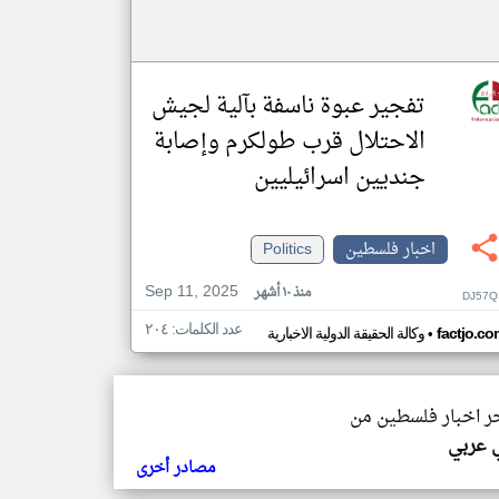
تفجير عبوة ناسفة بآلية لجيش
الاحتلال قرب طولكرم وإصابة
جنديين اسرائيليين
اخبار فلسطين
Politics
Sep 11, 2025
منذ ١٠ أشهر
DJ57Q
عدد الكلمات: ٢٠٤
•
factjo.co
وكالة الحقيقة الدولية الاخبارية
خر اخبار فلسطين من
ي عربي
مصادر أخرى