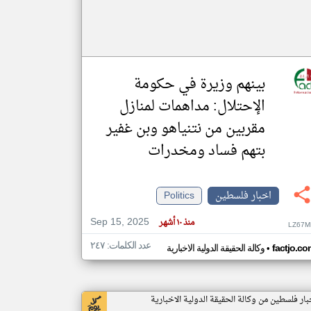
بينهم وزيرة في حكومة
الإحتلال: مداهمات لمنازل
مقربين من نتنياهو وبن غفير
بتهم فساد ومخدرات
اخبار فلسطين
Politics
Sep 15, 2025
منذ ١٠ أشهر
LZ67M
عدد الكلمات: ٢٤٧
•
factjo.co
وكالة الحقيقة الدولية الاخبارية
بار فلسطين من وكالة الحقيقة الدولية الاخبارية