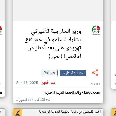
وزير الخارجية الأميركي
يشارك نتنياهو في حفر نفق
تهويدي على بعد أمتار من
الأقصى! (صور)
اخبار فلسطين
Politics
Sep 16, 2025
منذ ١٠ أشهر
K
NF04FJ
•
factjo.com
وكالة الحقيقة الدولية الاخبارية
m
عدد الكلمات: ٢٣٤ الصور: ٤
اخبار فلسطين من وكالة الحقيقة الدولية الاخبارية
اخ