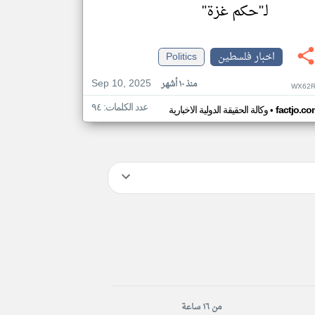
لـ"حكم غزة"
اخبار فلسطين
Politics
Sep 10, 2025
منذ ١٠ أشهر
WX62R
عدد الكلمات: ٩٤
•
factjo.co
وكالة الحقيقة الدولية الاخبارية
من ١٦ ساعة