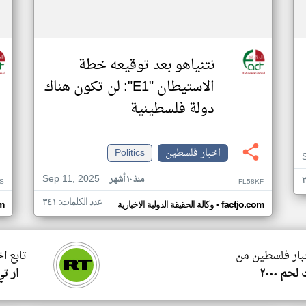
نتنياهو بعد توقيعه خطة
الاستيطان "E1": لن تكون هناك
دولة فلسطينية
اخبار فلسطين
Politics
Sep 11, 2025
منذ ١٠ أشهر
S
FL58KF
عدد الكلمات: ٣٤١
•
factjo.com
وكالة الحقيقة الدولية الاخبارية
m
خبار فلسطين من
تابع ا
حم ٢٠٠٠
ار ت