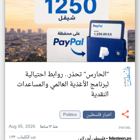
"الحارس" تحذر.. روابط احتيالية
لبرنامج الأغذية العالمي والمساعدات
النقدية
اخبار فلسطين
Politics
Aug 05, 2026
منذ ١٣ ساعة
PM70BL
عدد الكلمات: ١٣٣
•
felesteen.ps
فلسطين أون لاين