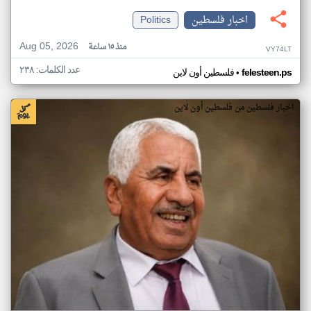
اخبار فلسطين
Politics
Aug 05, 2026
منذ ١٥ ساعة
VY74LT
عدد الكلمات: ٢٣٨
•
felesteen.ps
فلسطين أون لاين
اخبار فلسطين من فلسطين أون لاين