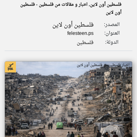
فلسطين أون لاين, اخبار و مقالات من فلسطين - فلسطين
أون لاين
klyoum.com
تغيير الدولة
فلسطين أون لاين
المصدر:
تعبر
مصادر الأخبار من فلسطين
المقالات
العنوان:
felesteen.ps
الموجوده
اخبار فلسطين على مدار الساعة
هنا عن
الدولة:
فلسطين
وجهة
نظر
أهم اخبار فلسطين العاجلة والمباشرة
كاتبيها.
اخبار فلسطين من فلسطين أون لاين