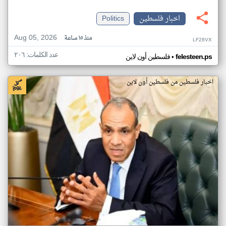
اخبار فلسطين
Politics
Aug 05, 2026
منذ ١٥ ساعة
LF28VX
عدد الكلمات: ٢٠٦
•
felesteen.ps
فلسطين أون لاين
اخبار فلسطين من فلسطين أون لاين