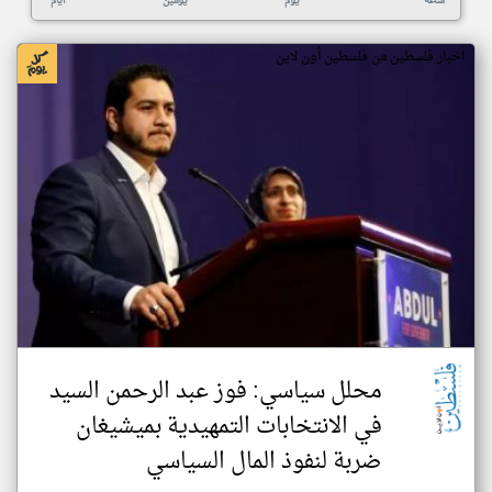
ساعة
يوم
يومين
أيام
اخبار فلسطين من فلسطين أون لاين
محلل سياسي: فوز عبد الرحمن السيد
في الانتخابات التمهيدية بميشيغان
ضربة لنفوذ المال السياسي