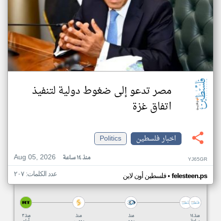
مصر تدعو إلى ضغوط دولية لتنفيذ
اتفاق غزة
اخبار فلسطين
Politics
Aug 05, 2026
منذ ١٤ ساعة
YJ65GR
عدد الكلمات: ٢٠٧
•
felesteen.ps
فلسطين أون لاين
منذ ١٤
منذ
منذ
منذ ٣