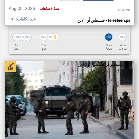
Aug 05, 2026
منذ ١٠ ساعات
EF31VB
عدد الكلمات: ١٩٠
•
felesteen.ps
فلسطين أون لاين
منذ ١٠
منذ ١٧
منذ
منذ
ساعات
ساعة
يوم
يوم
اخبار فلسطين من فلسطين أون لاين