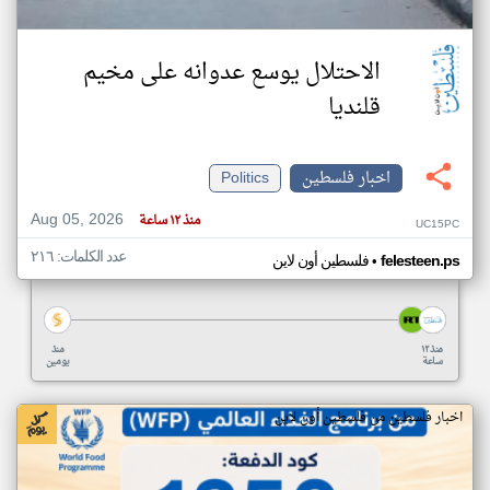
الاحتلال يوسع عدوانه على مخيم
قلنديا
اخبار فلسطين
Politics
Aug 05, 2026
منذ ١٢ ساعة
UC15PC
عدد الكلمات: ٢١٦
•
felesteen.ps
فلسطين أون لاين
منذ ١٢
منذ
ساعة
يومين
اخبار فلسطين من فلسطين أون لاين