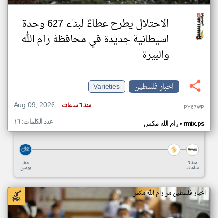
الاحتلال يطرح عطاءً لبناء 627 وحدة
اسيطانية جديدة في محافظة رام الله
والبيرة
اخبار فلسطين
Varieties
Aug 09, 2026
منذ ٦ ساعات
PY67WP
عدد الكلمات: ١٦
•
rmix.ps
رام الله مكس
منذ ٦
منذ
ساعات
يومين
اخبار فلسطين من رام الله مكس