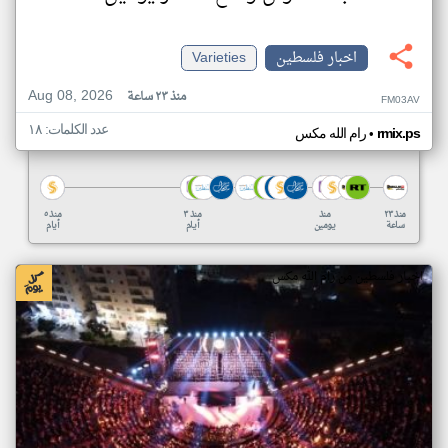
اخبار فلسطين
Varieties
Aug 08, 2026
منذ ٢٣ ساعة
FM03AV
عدد الكلمات: ١٨
•
rmix.ps
رام الله مكس
منذ ٢٣
منذ
منذ ٣
منذ ٥
ساعة
يومين
أيام
أيام
اخبار فلسطين من رام الله مكس