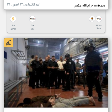
عدد الكلمات: ٢٦ الصور: ٢١
•
rmix.ps
رام الله مكس
منذ ٢٣
منذ
منذ
ساعة
يوم
يومين
اخبار فلسطين من رام الله مكس