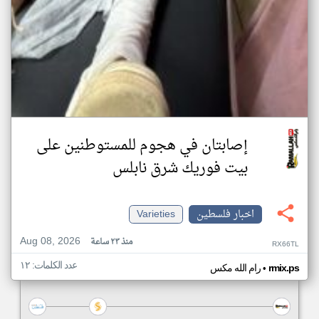
إصابتان في هجوم للمستوطنين على
بيت فوريك شرق نابلس
اخبار فلسطين
Varieties
Aug 08, 2026
منذ ٢٣ ساعة
RX66TL
عدد الكلمات: ١٢
•
rmix.ps
رام الله مكس