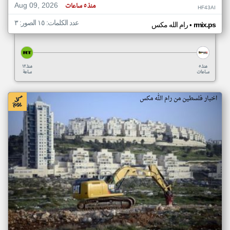
Aug 09, 2026
منذ ٥ ساعات
HF43AI
عدد الكلمات: ١٥ الصور: ٣
•
rmix.ps
رام الله مكس
منذ ٥
منذ ١٢
ساعات
ساعة
اخبار فلسطين من رام الله مكس