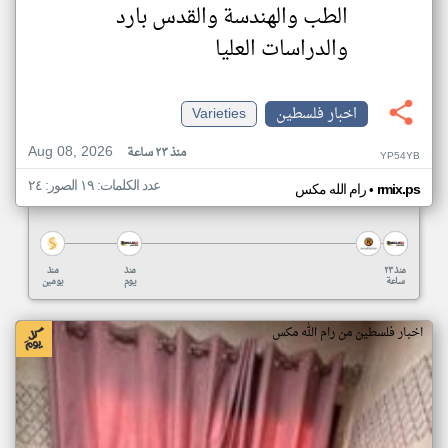
الطب والهندسة والقدس بارد
والدراسات العليا
اخبار فلسطين
Varieties
Aug 08, 2026
منذ ٢٣ ساعة
YP54YB
عدد الكلمات: ١٩ الصور: ٢٤
•
rmix.ps
رام الله مكس
منذ ٢٣
منذ
منذ
ساعة
يوم
يومين
اخبار فلسطين من رام الله مكس