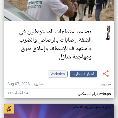
تصاعد اعتداءات المستوطنين في
الضفة: إصابات بالرصاص والضرب
واستهداف للإسعاف وإغلاق طرق
ومهاجمة منازل
اخبار فلسطين
Varieties
Aug 07, 2026
منذ يوم
UB92UW
عدد الكلمات: ١٧
•
rmix.ps
رام الله مكس
اخبار فلسطين من رام الله مكس