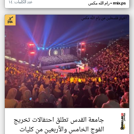
عدد الكلمات: ١٤
•
rmix.ps
رام الله مكس
اخبار فلسطين من رام الله مكس
جامعة القدس تطلق احتفالات تخريج
الفوج الخامس والأربعين من كليات