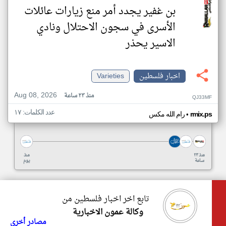
بن غفير يجدد أمر منع زيارات عائلات
الأسرى في سجون الاحتلال ونادي
الاسير يحذر
اخبار فلسطين
Varieties
Aug 08, 2026
منذ ٢٣ ساعة
QJ33MF
عدد الكلمات: ١٧
•
rmix.ps
رام الله مكس
منذ ٢٣
منذ
ساعة
يوم
تابع اخر اخبار فلسطين من
وكالة عمون الاخبارية
مصادر أخرى