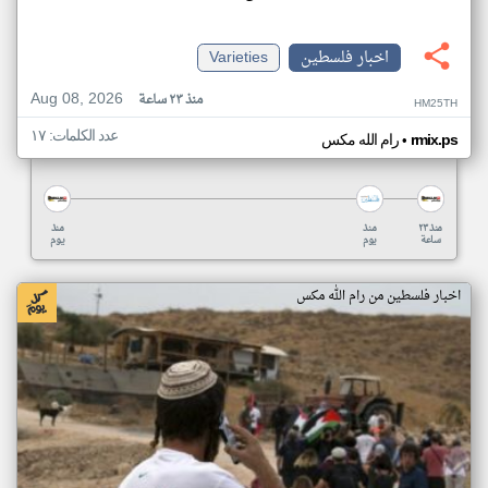
اخبار فلسطين
Varieties
Aug 08, 2026
منذ ٢٣ ساعة
HM25TH
عدد الكلمات: ١٧
•
rmix.ps
رام الله مكس
منذ ٢٣
منذ
منذ
ساعة
يوم
يوم
اخبار فلسطين من رام الله مكس