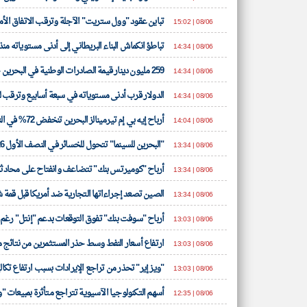
تباين عقود "وول ستريت" الآجلة وترقب الاتفاق الأم
08/06 | 15:02
تباطؤ انكماش البناء البريطاني إلى أدنى مستوياته منذ 4 أشه
08/06 | 14:34
259 مليون دينار قيمة الصادرات الوطنية في البحرين خلال يونيو 2026
08/06 | 14:34
الدولار قرب أدنى مستوياته في سبعة أسابيع وترقب ل
08/06 | 14:34
أرباح إيه بي إم تيرمينالز البحرين تنخفض 72% في النصف الأول 2026
08/06 | 14:04
"البحرين للسينما" تتحول للخسائر في النصف الأول 2026
08/06 | 13:34
أرباح "كوميرتس بنك" تتضاعف وانفتاح على محادث
08/06 | 13:34
الصين تصعد إجراءاتها التجارية ضد أمريكا قبل قمة
08/06 | 13:34
أرباح "سوفت بنك" تفوق التوقعات بدعم "إنتل" رغم
08/06 | 13:03
ارتفاع أسعار النفط وسط حذر المستثمرين من نتائج 
08/06 | 13:03
"ويز إير" تحذر من تراجع الإيرادات بسبب ارتفاع تكال
08/06 | 13:03
أسهم التكنولوجيا الآسيوية تتراجع متأثرة بمبيعات 
08/06 | 12:35