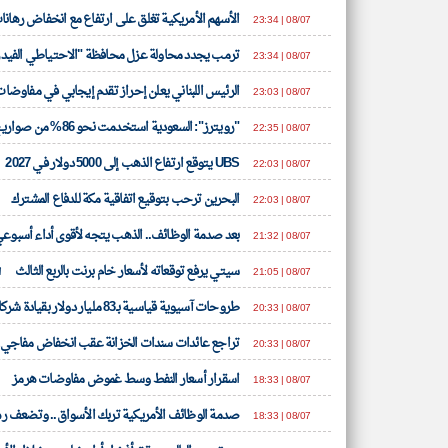
الأسهم الأمريكية تغلق على ارتفاع مع انخفاض رهانات
08/07 | 23:34
ترمب يجدد محاولة عزل محافظة "الاحتياطي الفيدرا
08/07 | 23:34
الرئيس اللبناني يعلن إحراز تقدم إيجابي في مفاوضا
تعبر
08/07 | 23:03
المقالات
الموجوده
"رويترز": السعودية استخدمت نحو 86% من صواريخ "باتريوت" الاعتراضية من طراز "PAC-3"
هنا عن
08/07 | 22:35
وجهة
نظر
UBS يتوقع ارتفاع الذهب إلى 5000 دولار في 2027
كاتبيها.
08/07 | 22:03
البحرين ترحب بتوقيع اتفاقية مكة للدفاع المشترك
08/07 | 22:03
ا
بعد صدمة الوظائف.. الذهب يتجه لأقوى أداء أسبوعي بـ7 أ
08/07 | 21:32
سيتي يرفع توقعاته لأسعار خام برنت بالربع الثالث
08/07 | 21:05
اخ
طروحات آسيوية قياسية بـ83 مليار دولار بقيادة شركات الذكاء الاصطناعي
08/07 | 20:33
تراجع عائدات سندات الخزانة عقب انخفاض مفاجيء 
08/07 | 20:33
اسقرار أسعار النفط وسط غموض مفاوضات هرمز
08/07 | 18:33
ا
صدمة الوظائف الأمريكية تربك الأسواق.. وتضعف رهان
08/07 | 18:33