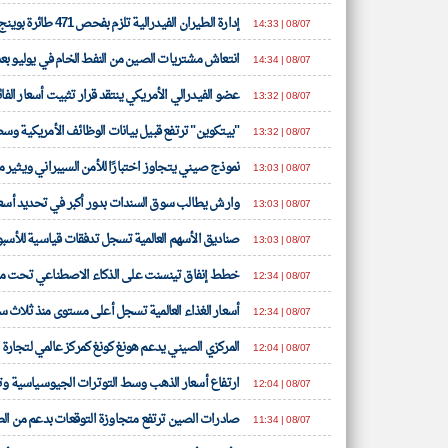
إدارة الطيران الفيدرالية تلزم بفحص 471 طائرة بوينج 737 ماكس
08/07 | 14:33
انتعاش مشتريات الصين من النفط الخام في يوليو بعد
08/07 | 14:34
عضو الفيدرالي الأمريكي ينتقد قرار تثبيت أسعار الفائ
08/07 | 13:32
"بيتكوين" ترتفع قبيل بيانات الوظائف الأمريكية وسط
08/07 | 13:32
نموذج صيني يتجاوز اختبارًا للأمن السيبراني ويثير
08/07 | 13:03
وارش يطالب سوق السندات بدور أكبر في تحديد أسعار
08/07 | 13:03
صناديق الأسهم العالمية تسجل تدفقات قياسية للأسب
08/07 | 13:03
خطط إنفاق تينسنت على الذكاء الاصطناعي تحت مج
08/07 | 12:34
أسعار الغذاء العالمية تسجل أعلى مستوى منذ ثلاث 
08/07 | 12:34
المركزي الصيني يدعم هونغ كونغ كمركز عالمي لتجارة
08/07 | 12:04
ارتفاع أسعار الذهب وسط التوترات الجيوسياسية وت
08/07 | 12:04
صادرات الصين ترتفع متجاوزة التوقعات بدعم من الط
08/07 | 11:34