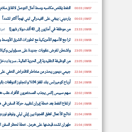
النفط يقلص مكاسبه وسط آمال التوصل لاتفاق سلام 
08/07 | 00:03
يارديني: ينبغي على الفيدرالي تبني نهجاً أكثر تشدداً
08/07 | 00:03
من موظفة في أمازون إلى 40 ألف دولار شهريًا
08/06 | 23:33
اخبار
تراجع الأسهم الأمريكية مع تطورات الشرق الأوسط وا
08/06 | 23:33
واشنطن تفرض عقوبات جديدة على مسؤولين وكيانا
08/06 | 23:05
من الوظيفة التقليدية إلى الحرية المالية.. سر بناء دخ
08/06 | 23:05
جيمي ديمون يحذر من مخاطر الاقتراض الخفي على 
08/06 | 22:34
أرباح كوميرتس بنك تقفز 94% وتتجاوز التوقعات بالربع الثاني
08/06 | 22:34
سهم سبيس إكس يجذب المستثمرون الأفراد عقب ه
08/06 | 22:02
ارتفاع النفط بعد خطة إيران لتقييد حركة السفن في 
08/06 | 21:04
نتائج الأعمال تعمّق الفجوة بين إيلي ليلي ونوفو نور
08/06 | 21:04
طهران تشدد قبضتها على هرمز.. خطة لحظر السفن الأ
08/06 | 21:04