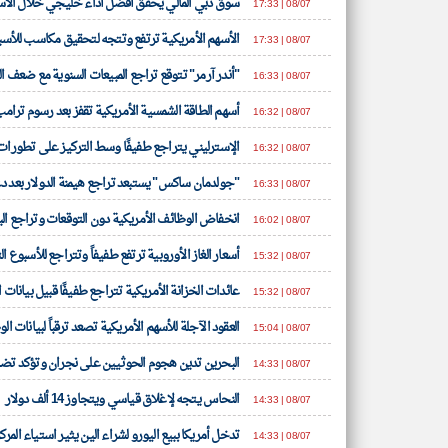
سوق دبي المالي يحقق أفضل أداء خليجي خلال الأ
08/07 | 17:33
الأسهم الأمريكية ترتفع وتتجه لتحقيق مكاسب للأسبو
08/07 | 17:33
"أندر آرمر" تتوقع تراجع المبيعات السنوية مع ضعف 
08/07 | 16:33
أسهم الطاقة الشمسية الأمريكية تقفز بعد رسوم ترا
08/07 | 16:32
الإسترليني يتراجع طفيفًا وسط التركيز على تطورا
08/07 | 16:32
"جولدمان ساكس" يستبعد تراجع هيمنة الدولار بعد دع
08/07 | 16:33
انخفاض الوظائف الأمريكية دون التوقعات وتراجع البطالة
08/07 | 16:02
أسعار الغاز الأوروبية ترتفع طفيفاً وتتراجع للأسبوع ال
08/07 | 15:32
عائدات الخزانة الأمريكية تتراجع طفيفًا قبيل بيانات 
08/07 | 15:32
العقود الآجلة للأسهم الأمريكية تصعد ترقباً لبيانات ال
08/07 | 15:04
البحرين تدين هجوم الحوثيين على نجران وتؤكد تضامن
08/07 | 14:33
النحاس يتجه لإغلاق قياسي ويتجاوز 14 ألف دولار
08/07 | 14:33
تدخل أمريكا ببيع اليورو لشراء الين يثير استياء المر
08/07 | 14:33