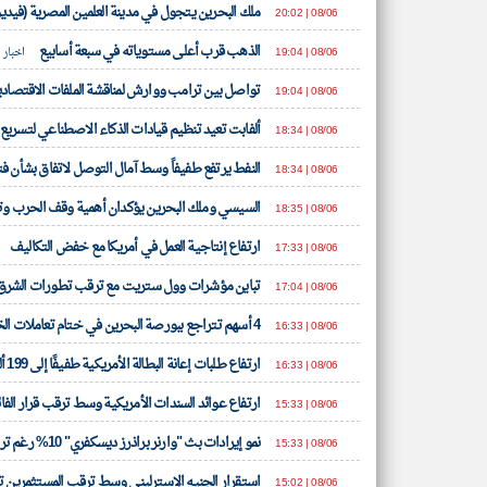
ملك البحرين يتجول في مدينة العلمين المصرية (فيديو
08/06 | 20:02
الذهب قرب أعلى مستوياته في سبعة أسابيع
08/06 | 19:04
اخبار 
تواصل بين ترامب ووارش لمناقشة الملفات الاقتصادية 
08/06 | 19:04
ألفابت تعيد تنظيم قيادات الذكاء الاصطناعي لتسريع
08/06 | 18:34
النفط يرتفع طفيفاً وسط آمال التوصل لاتفاق بشأن ف
08/06 | 18:34
السيسي وملك البحرين يؤكدان أهمية وقف الحرب وت
08/06 | 18:35
ارتفاع إنتاجية العمل في أمريكا مع خفض التكاليف
08/06 | 17:33
تباين مؤشرات وول ستريت مع ترقب تطورات الشرق
08/06 | 17:04
4 أسهم تتراجع ببورصة البحرين في ختام تعاملات الخميس
08/06 | 16:33
ارتفاع طلبات إعانة البطالة الأمريكية طفيفًا إلى 199 ألف طلب
08/06 | 16:33
ارتفاع عوائد السندات الأمريكية وسط ترقب قرار الف
08/06 | 15:33
نمو إيرادات بث "وارنر براذرز ديسكفري" 10% رغم تراجع الإيرادات
08/06 | 15:33
استقرار الجنيه الإسترليني وسط ترقب المستثمرين
08/06 | 15:02