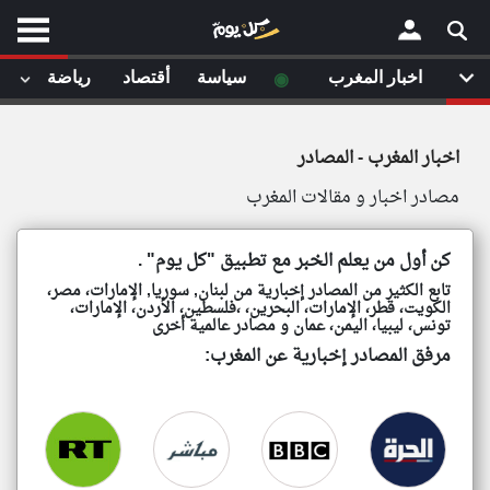
موقع
موقع
كل
كل
يوم
يوم
◉
◉
اخبار المغرب
اخبار المغرب
سياسة
سياسة
أقتصاد
أقتصاد
رياضة
رياضة
لا
لا
×
ستا
ستا
اخبار المغرب - المصادر
أحد
أحد
ال
ال
مصادر اخبار و مقالات المغرب
الصفحة الرئيسية
مقالات قمت
مقالات قمت
أخر أخبار الوطن العربي
كن أول من يعلم الخبر مع تطبيق "كل يوم" .
تابع الكثير من المصادر إخبارية من لبنان, سوريا, الإمارات، مصر،
من نحن
الكويت، قطر، الإمارات، البحرين، ،فلسطين، الأردن، الإمارات،
إتصل بنا
تونس، ليبيا، اليمن، عمان و مصادر عالمية أخرى
لم تقم بقراءة اي مقال مؤخرا
لم تقم بقراءة اي مقال مؤخرا
شروط الاستخدام
مرفق المصادر إخبارية عن المغرب:
سياسة الخصوصية
الحقوق الفكرية
مصادر الأخبار
أقترح اضافة مصدر