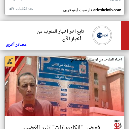
XM04FX
عدد الكلمات: ١٥٧
•
ar.lesiteinfo.com
لو سيت اينفو عربي
تابع اخر اخبار المغرب من
أخبار الآن
مصادر أخرى
اخبار المغرب من لو سيت اينفو عربي
فوضى "الكارديانات" تثير الغضب