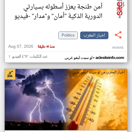
أمن طنجة يعزز أسطوله بسيارتي
الدورية الذكية "أمان" و"مدار" -فيديو
اخبار المغرب
Politics
Aug 07, 2026
منذ ٥٥ دقيقة
XK08XE
عدد الكلمات: ٤٦٢ الفيديو: ١
•
ar.lesiteinfo.com
لو سيت اينفو عربي
اخبار المغرب من لو سيت اينفو عربي