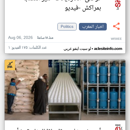
بمراكش -فيديو
اخبار المغرب
Politics
Aug 06, 2026
منذ ١٨ ساعة
WI58EE
عدد الكلمات: ١٧٥ الفيديو: ١
•
ar.lesiteinfo.com
لو سيت اينفو عربي
اخبار المغرب من لو سيت اينفو عربي