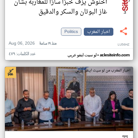
أخنوش يزف خبرًا سارًا للمغاربة بشأن
غاز البوتان والسكر والدقيق
اخبار المغرب
Politics
Aug 06, 2026
منذ ١٩ ساعة
LU56HZ
عدد الكلمات: ٤٧٩
•
ar.lesiteinfo.com
لو سيت اينفو عربي
اخبار المغرب من لو سيت اينفو عربي