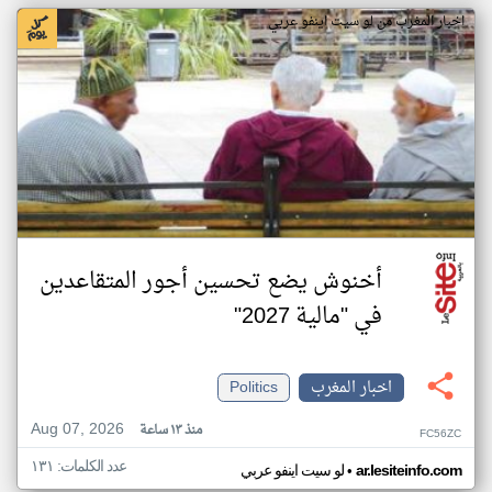
اخبار المغرب من لو سيت اينفو عربي
أخنوش يضع تحسين أجور المتقاعدين
في "مالية 2027"
اخبار المغرب
Politics
Aug 07, 2026
منذ ١٣ ساعة
FC56ZC
عدد الكلمات: ١٣١
•
ar.lesiteinfo.com
لو سيت اينفو عربي