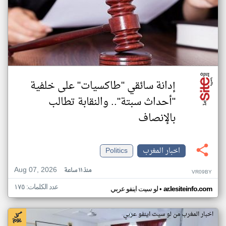
إدانة سائقي "طاكسيات" على خلفية
"أحداث سبتة".. والنقابة تطالب
بالإنصاف
اخبار المغرب
Politics
Aug 07, 2026
منذ ١١ ساعة
VR09BY
عدد الكلمات: ١٧٥
•
ar.lesiteinfo.com
لو سيت اينفو عربي
اخبار المغرب من لو سيت اينفو عربي