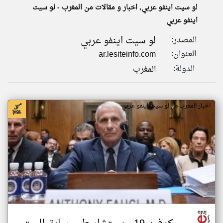
لو سيت اينفو عربي, اخبار و مقالات من المغرب - لو سيت
اينفو عربي
klyoum.com
تغيير الدولة
لو سيت اينفو عربي
المصدر:
تعبر
مصادر الأخبار من المغرب
المقالات
العنوان:
ar.lesiteinfo.com
الموجوده
اخبار المغرب على مدار الساعة
هنا عن
الدولة:
المغرب
وجهة
نظر
أهم اخبار المغرب العاجلة والمباشرة
كاتبيها.
اخبار المغرب من لو سيت اينفو عربي