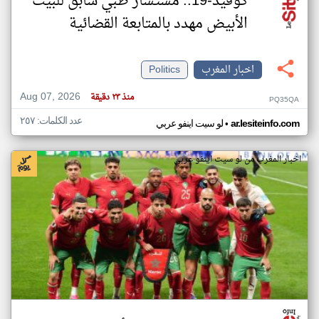
كوفيد-19.. مستشار طبي سابق للبيت
الأبيض مهدد بالمتابعة القضائية
اخبار المغرب
Politics
Aug 07, 2026
منذ ٢٣ دقيقة
PQ35QA
عدد الكلمات: ٢٥٧
•
ar.lesiteinfo.com
لو سيت اينفو عربي
اخبار المغرب من لو سيت اينفو عربي