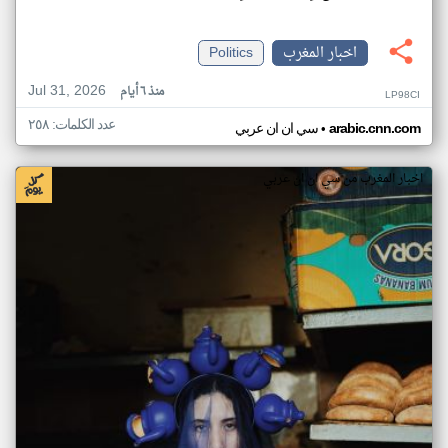
اخبار المغرب
Politics
Jul 31, 2026
منذ ٦ أيام
LP98CI
عدد الكلمات: ٢٥٨
•
arabic.cnn.com
سي ان ان عربي
اخبار المغرب من سي ان ان عربي