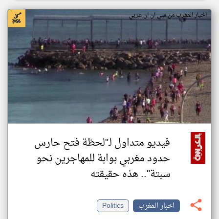
اخبار المغرب من سي ان ان عربي
فيديو متداول لـ"لحظة فتح حارس
حدود مغربي بوابة للمهاجرين نحو
سبتة".. هذه حقيقته
اخبار المغرب
Politics