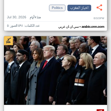
اخبار المغرب
Politics
Jul 30, 2026
منذ ٧ أيام
EO23FW
عدد الكلمات: ٥٩١ الصور: ٥
•
arabic.cnn.com
سي ان ان عربي
اخبار المغرب من سي ان ان عربي