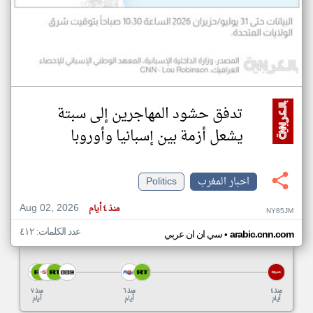
تدفق حشود المهاجرين إلى سبتة
يشعل أزمة بين إسبانيا وأوروبا
اخبار المغرب
Politics
Aug 02, 2026
منذ ٤ أيام
NY85JM
عدد الكلمات: ٤١٢
•
arabic.cnn.com
سي ان ان عربي
منذ ٤
منذ ٦
منذ ٧
أيام
أيام
أيام