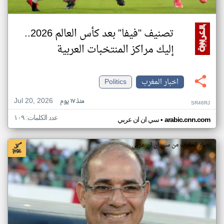
تصنيف "فيفا" بعد كأس العالم 2026..
إليك مراكز المنتخبات العربية
اخبار المغرب
Politics
Jul 20, 2026
منذ ١٧ يوم
SR46RJ
عدد الكلمات: ١٠٩
•
arabic.cnn.com
سي ان ان عربي
اخبار المغرب من سي ان ان عربي