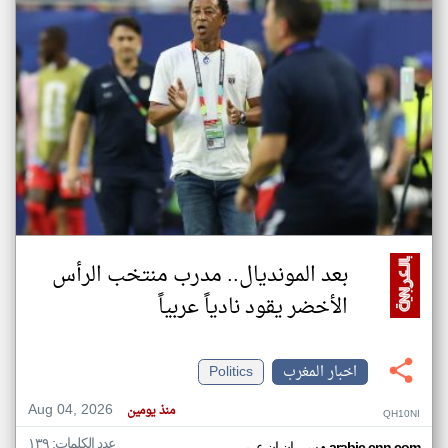
بعد المونديال.. مدرب منتخب الرأس
الأخضر يقود نادياً عربياً
اخبار المغرب
Politics
Aug 04, 2026
منذ يومين
QH10NI
عدد الكلمات: ١٣٩
arabic.cnn.com
سي ان ان عربي