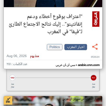
"اعتراف بوقوع أخطاء ودعم
إنفانتينو".. إليك نتائج الاجتماع الطارئ
لـ"فيفا" في المغرب
اخبار المغرب
Politics
Aug 06, 2026
منذ يوم
IR36UH
عدد الكلمات: ٢٥١
•
arabic.cnn.com
سي ان ان عربي
منذ
منذ
يوم
يوم
اخبار المغرب من سي ان ان عربي