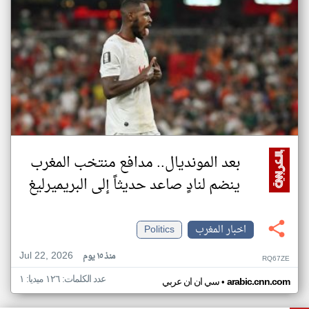
بعد المونديال.. مدافع منتخب المغرب
ينضم لنادٍ صاعد حديثاً إلى البريميرليغ
اخبار المغرب
Politics
Jul 22, 2026
منذ ١٥ يوم
RQ67ZE
عدد الكلمات: ١٢٦ ميديا: ١
•
arabic.cnn.com
سي ان ان عربي