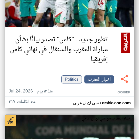
تطور جديد.. "كاس" تصدر بيانًا بشأن
مباراة المغرب والسنغال في نهائي كاس
إفريقيا
اخبار المغرب
Politics
Jul 24, 2026
منذ ١٣ يوم
OC08EP
عدد الكلمات: ٣١٧
•
arabic.cnn.com
سي ان ان عربي
اخبار المغرب من سي ان ان عربي