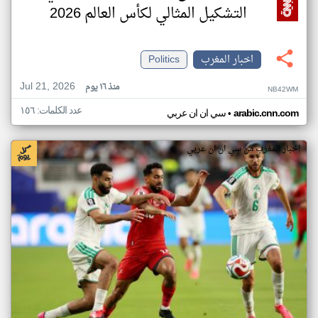
التشكيل المثالي لكأس العالم 2026
اخبار المغرب
Politics
Jul 21, 2026
منذ ١٦ يوم
NB42WM
عدد الكلمات: ١٥٦
•
arabic.cnn.com
سي ان ان عربي
اخبار المغرب من سي ان ان عربي