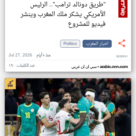
"طريق دونالد ترامب".. الرئيس
الأمريكي يشكر ملك المغرب وينشر
فيديو للمشروع
اخبار المغرب
Politics
Jul 27, 2026
منذ ١٠ أيام
MU89VI
عدد الكلمات: ١٩٠
•
arabic.cnn.com
سي ان ان عربي
اخبار المغرب من سي ان ان عربي