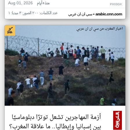
Aug 01, 2026
منذ ٥ أيام
PX03GX
عدد الكلمات: ٢٠٠ الصور: ٣ ميديا: ١
•
arabic.cnn.com
سي ان ان عربي
اخبار المغرب من سي ان ان عربي
أزمة المهاجرين تشعل توترًا دبلوماسيًا
بين إسبانيا وإيطاليا.. ما علاقة المغرب؟