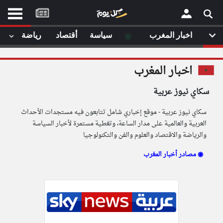
موقع
كل
يوم
◉
اخبار المغرب
سياسة
أقتصاد
رياضة
لا
×
ستا
اخبار المغرب
أحد
ال
سكاي نيوز عربية
الصفحة الرئيسية
مقالات قمت
سكاي نيوز عربية - موقع إخباري شامل تتابعون فيه مستجدات الأحداث
أخر أخبار الوطن العربي
العربية والعالمية على مدار الساعة، وتغطية مستمرة لأخبار السياسة
والرياضة والاقتصاد والعلوم والفن والتكنولوجيا
من نحن
إتصل بنا
لم تقم بقراءة اي مقال مؤخرا
مصادر أخبار المغرب ◉
شروط الاستخدام
سياسة الخصوصية
الحقوق الفكرية
مصادر الأخبار
أقترح اضافة مصدر