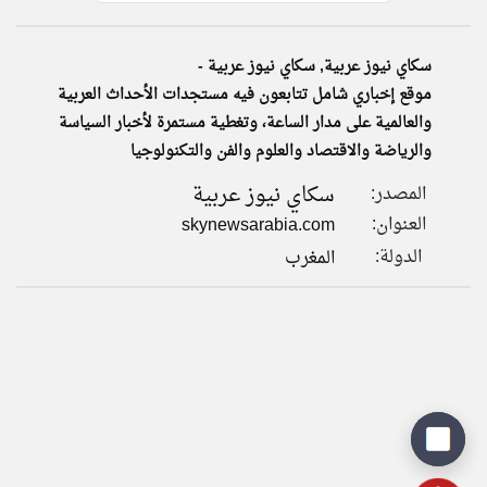
سكاي نيوز عربية, سكاي نيوز عربية -
klyoum.com
تغيير الدولة
موقع إخباري شامل تتابعون فيه مستجدات الأحداث العربية
تعبر
مصادر الأخبار من المغرب
المقالات
والعالمية على مدار الساعة، وتغطية مستمرة لأخبار السياسة
الموجوده
اخبار المغرب على مدار الساعة
هنا عن
والرياضة والاقتصاد والعلوم والفن والتكنولوجيا
وجهة
نظر
أهم اخبار المغرب العاجلة والمباشرة
كاتبيها.
سكاي نيوز عربية
المصدر:
العنوان:
skynewsarabia.com
الدولة:
المغرب