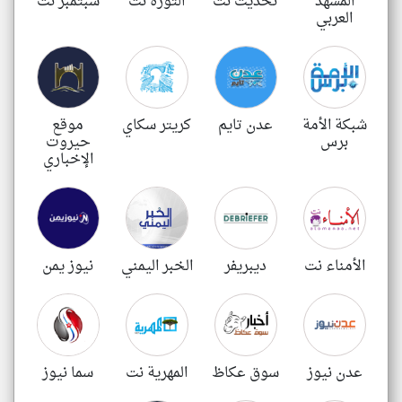
المشهد
تحديث نت
الثورة نت
سبتمبر نت
العربي
شبكة الأمة
عدن تايم
كريتر سكاي
موقع
برس
حيروت
الإخباري
الأمناء نت
ديبريفر
الخبر اليمني
نيوز يمن
عدن نيوز
سوق عكاظ
المهرية نت
سما نيوز