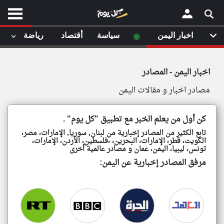
موقع
موقع
كل
كل
يوم
يوم
◉
◉
اخبار اليمن
اخبار اليمن
سياسة
سياسة
أقتصاد
أقتصاد
رياضة
رياضة
لا
لا
×
ستا
ستا
اخبار اليمن - المصادر
أحد
أحد
ال
ال
مصادر اخبار و مقالات اليمن
الصفحة الرئيسية
مقالات قمت
مقالات قمت
أخر أخبار الوطن العربي
كن أول من يعلم الخبر مع تطبيق "كل يوم" .
تابع الكثير من المصادر إخبارية من لبنان, سوريا, الإمارات، مصر،
من نحن
الكويت، قطر، الإمارات، البحرين، ،فلسطين، الأردن، الإمارات،
إتصل بنا
تونس، ليبيا، اليمن، عمان و مصادر عالمية أخرى
لم تقم بقراءة اي مقال مؤخرا
لم تقم بقراءة اي مقال مؤخرا
شروط الاستخدام
مرفق المصادر إخبارية عن اليمن:
سياسة الخصوصية
الحقوق الفكرية
مصادر الأخبار
أقترح اضافة مصدر