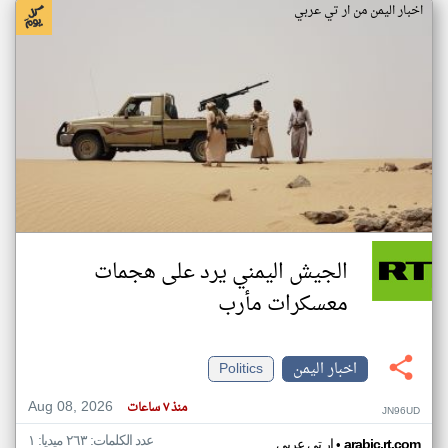
اخبار اليمن من ار تي عربي
الجيش اليمني يرد على هجمات
معسكرات مأرب
اخبار اليمن
Politics
Aug 08, 2026
منذ ٧ ساعات
JN96UD
عدد الكلمات: ٢٦٣ ميديا: ١
•
arabic.rt.com
ار تي عربي