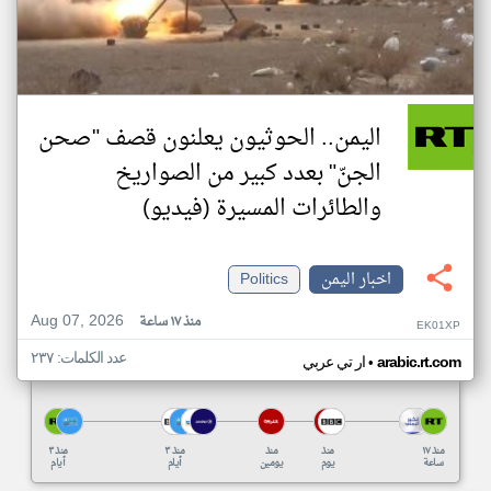
اليمن.. الحوثيون يعلنون قصف "صحن
الجنّ" بعدد كبير من الصواريخ
والطائرات المسيرة (فيديو)
اخبار اليمن
Politics
Aug 07, 2026
منذ ١٧ ساعة
EK01XP
عدد الكلمات: ٢٣٧
•
arabic.rt.com
ار تي عربي
منذ ١٧
منذ
منذ
منذ ٣
منذ ٣
ساعة
يوم
يومين
أيام
أيام