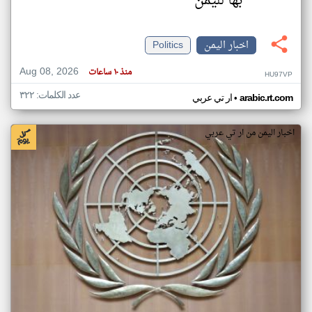
بها لليمن
اخبار اليمن
Politics
Aug 08, 2026
منذ ١٠ ساعات
HU97VP
عدد الكلمات: ٣٢٢
•
arabic.rt.com
ار تي عربي
اخبار اليمن من ار تي عربي