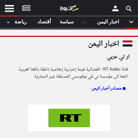
موقع
كل
يوم
◉
اخبار اليمن
سياسة
أقتصاد
رياضة
لا
×
ستا
اخبار اليمن
أحد
ال
ار تي عربي
الصفحة الرئيسية
مقالات قمت
قناة RT Arabic - الفضائية هيئة إخبارية إعلامية ناطقة باللغة العربية
أخر أخبار الوطن العربي
تابعة الى مؤسسة تي في نوفوستي المستقلة غير التجارية.
من نحن
مصادر أخبار اليمن ◉
إتصل بنا
لم تقم بقراءة اي مقال مؤخرا
شروط الاستخدام
سياسة الخصوصية
الحقوق الفكرية
مصادر الأخبار
أقترح اضافة مصدر