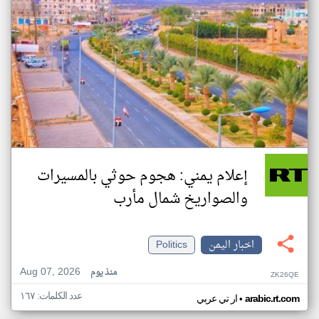
إعلام يمني: هجوم حوثي بالمسيرات
والصواريخ شمال مأرب
اخبار اليمن
Politics
Aug 07, 2026
منذ يوم
ZK26QE
عدد الكلمات: ١٦٧
•
arabic.rt.com
ار تي عربي