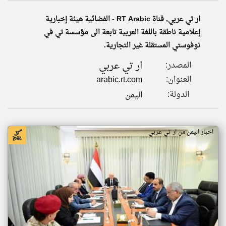
ار تي عربي, قناة RT Arabic - الفضائية هيئة إخبارية
إعلامية ناطقة باللغة العربية تابعة الى مؤسسة تي في
klyoum.com
تغيير الدولة
نوفوستي المستقلة غير التجارية.
تعبر
مصادر الأخبار من اليمن
المقالات
الموجوده
ار تي عربي
اخبار اليمن على مدار الساعة
المصدر:
هنا عن
وجهة
نظر
أهم اخبار اليمن العاجلة والمباشرة
العنوان:
arabic.rt.com
كاتبيها.
الدولة:
اليمن
اخبار اليمن من ار تي عربي