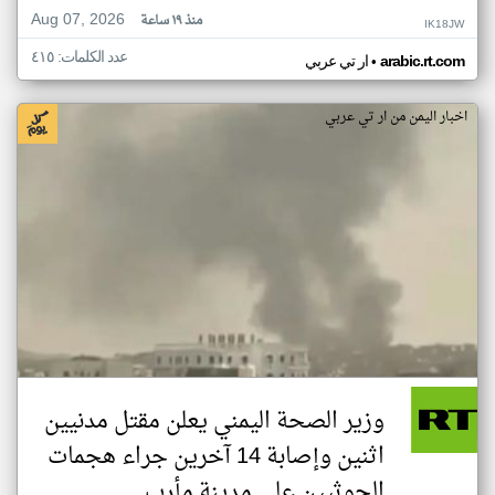
Aug 07, 2026
منذ ١٩ ساعة
IK18JW
عدد الكلمات: ٤١٥
•
arabic.rt.com
ار تي عربي
اخبار اليمن من ار تي عربي
وزير الصحة اليمني يعلن مقتل مدنيين
اثنين وإصابة 14 آخرين جراء هجمات
الحوثيين على مدينة مأرب