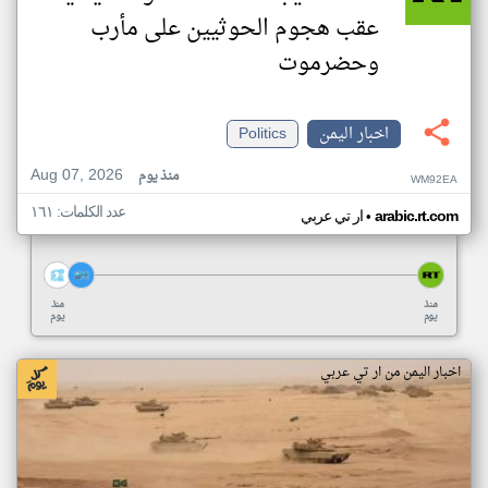
عقب هجوم الحوثيين على مأرب
وحضرموت
اخبار اليمن
Politics
Aug 07, 2026
منذ يوم
WM92EA
عدد الكلمات: ١٦١
•
arabic.rt.com
ار تي عربي
منذ
منذ
يوم
يوم
اخبار اليمن من ار تي عربي