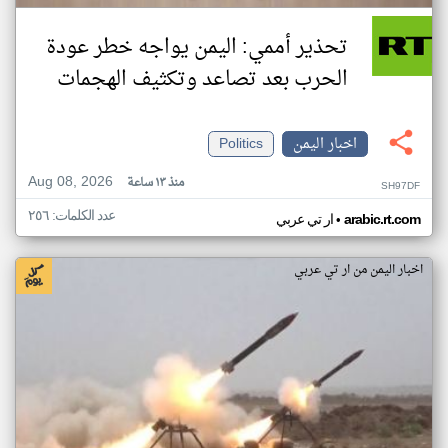
تحذير أممي: اليمن يواجه خطر عودة
الحرب بعد تصاعد وتكثيف الهجمات
اخبار اليمن
Politics
Aug 08, 2026
منذ ١٣ ساعة
SH97DF
عدد الكلمات: ٢٥٦
•
arabic.rt.com
ار تي عربي
اخبار اليمن من ار تي عربي