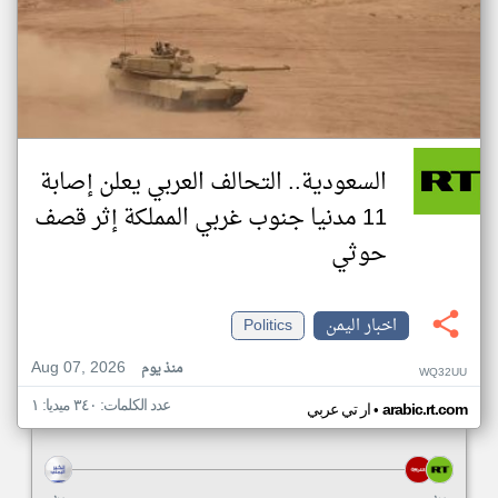
السعودية.. التحالف العربي يعلن إصابة
11 مدنيا جنوب غربي المملكة إثر قصف
حوثي
اخبار اليمن
Politics
Aug 07, 2026
منذ يوم
WQ32UU
عدد الكلمات: ٣٤٠ ميديا: ١
•
arabic.rt.com
ار تي عربي