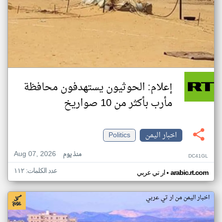
إعلام: الحوثيون يستهدفون محافظة
مأرب بأكثر من 10 صواريخ
اخبار اليمن
Politics
Aug 07, 2026
منذ يوم
DC41GL
عدد الكلمات: ١١٢
•
arabic.rt.com
ار تي عربي
اخبار اليمن من ار تي عربي