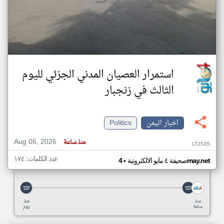
استمرار العصيان المدني الجزئي لليوم
الثالث في زنجبار
اخبار اليمن
Politics
Aug 06, 2026
منذ ساعة
LT25ZS
عدد الكلمات: ١٧٤
•
4may.net
صحيفة ٤ مايو الالكترونية
منذ
منذ
ساعة
يوم