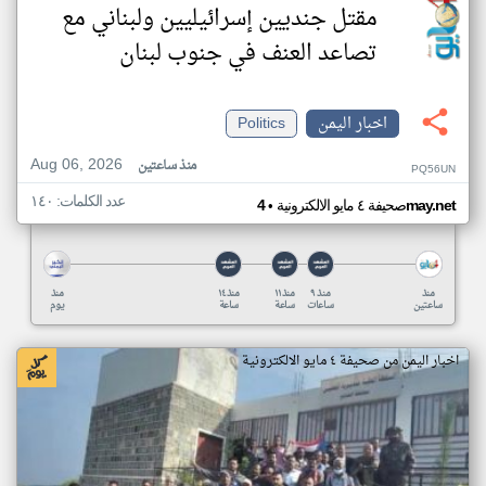
مقتل جنديين إسرائيليين ولبناني مع
تصاعد العنف في جنوب لبنان
اخبار اليمن
Politics
Aug 06, 2026
منذ ساعتين
PQ56UN
عدد الكلمات: ١٤٠
•
4may.net
صحيفة ٤ مايو الالكترونية
منذ
منذ ٩
منذ ١١
منذ ١٤
منذ
ساعتين
ساعات
ساعة
ساعة
يوم
اخبار اليمن من صحيفة ٤ مايو الالكترونية