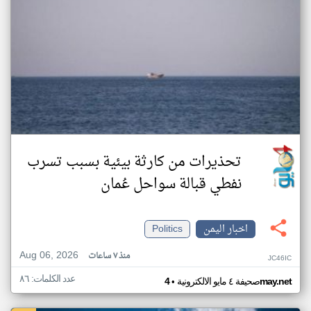
تحذيرات من كارثة بيئية بسبب تسرب
نفطي قبالة سواحل عُمان
اخبار اليمن
Politics
Aug 06, 2026
منذ ٧ ساعات
JC46IC
عدد الكلمات: ٨٦
•
4may.net
صحيفة ٤ مايو الالكترونية