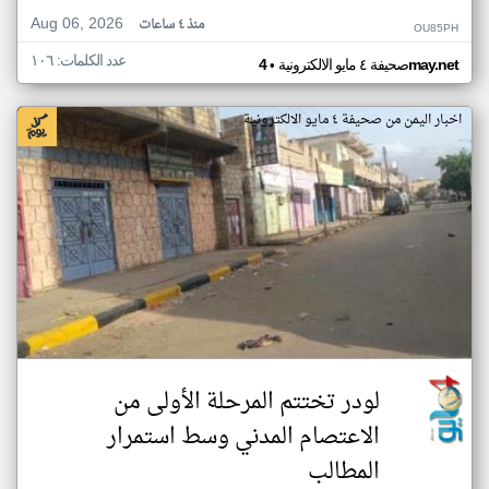
Aug 06, 2026
منذ ٤ ساعات
OU85PH
عدد الكلمات: ١٠٦
•
4may.net
صحيفة ٤ مايو الالكترونية
اخبار اليمن من صحيفة ٤ مايو الالكترونية
لودر تختتم المرحلة الأولى من
الاعتصام المدني وسط استمرار
المطالب