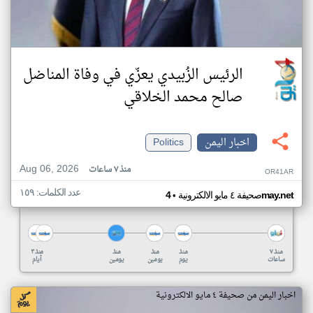
الرئيس الزُبيدي يعزّي في وفاة المناضل
صالح محمد الخلاقي
اخبار اليمن
Politics
Aug 06, 2026
منذ ٧ ساعات
OR41AR
عدد الكلمات: ١٥٩
•
4may.net
صحيفة ٤ مايو الالكترونية
منذ ٧
منذ
منذ
منذ
منذ ٣
ساعات
يوم
يومين
يومين
أيام
اخبار اليمن من صحيفة ٤ مايو الالكترونية