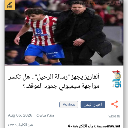
اخبار اليمن من صحيفة ٤ مايو الالكترونية
ألفاريز يجهز "رسالة الرحيل".. هل تكسر
مواجهة سيميوني جمود الموقف؟
اخبار اليمن
Politics
Aug 06, 2026
منذ ٣ ساعات
WD03JN
عدد الكلمات: ٤٢٣
•
4may.net
صحيفة ٤ مايو الالكترونية