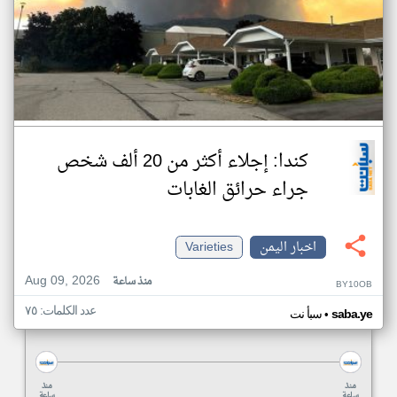
كندا: إجلاء أكثر من 20 ألف شخص
جراء حرائق الغابات
اخبار اليمن
Varieties
Aug 09, 2026
منذ ساعة
BY10OB
عدد الكلمات: ٧٥
•
saba.ye
سبأ نت
منذ
منذ
ساعة
ساعة