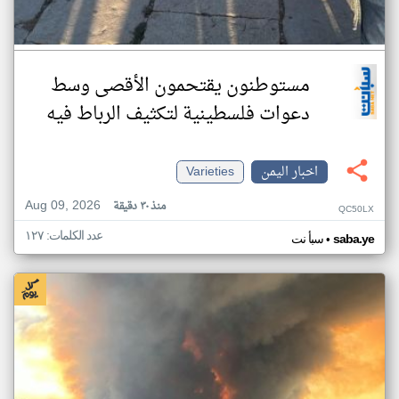
مستوطنون يقتحمون الأقصى وسط
دعوات فلسطينية لتكثيف الرباط فيه
اخبار اليمن
Varieties
Aug 09, 2026
منذ ٣٠ دقيقة
QC50LX
عدد الكلمات: ١٢٧
•
saba.ye
سبأ نت