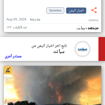
اخبار اليمن
Varieties
Aug 09, 2026
منذ ساعة
GD99XQ
عدد الكلمات: ١٢٢
•
saba.ye
سبأ نت
تابع اخر اخبار اليمن من
سبأ نت
مصادر أخرى