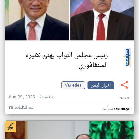
رئيس مجلس النواب يهنئ نظيره
السنغافوري
اخبار اليمن
Varieties
Aug 09, 2026
منذ ساعة
RA47JE
عدد الكلمات: ٢٥
•
saba.ye
سبأ نت