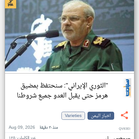
"الثوري الإيراني": سنحتفظ بمضيق
هرمز حتى يقبل العدو جميع شروطنا
اخبار اليمن
Varieties
Aug 09, 2026
منذ ٣٠ دقيقة
QV83EI
عدد الكلمات: ١٢٥