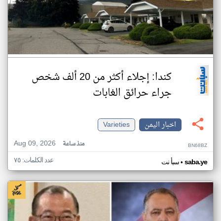
كندا: إجلاء أكثر من 20 ألف شخص
جراء حرائق الغابات
اخبار اليمن
Varieties
Aug 09, 2026
منذ ساعة
BN68BZ
عدد الكلمات: ٧٥
•
saba.ye
سبأ نت