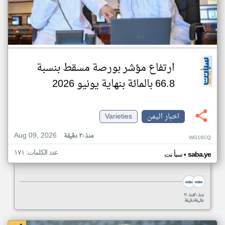
ارتفاع مؤشر بورصة مسقط بنسبة
66.8 بالمائة بنهاية يونيو 2026
اخبار اليمن
Varieties
Aug 09, 2026
منذ ٣٠ دقيقة
WG16CQ
عدد الكلمات: ١٧١
•
saba.ye
سبأ نت
منذ ٣٠
منذ ٣٠
دقيقة
دقيقة