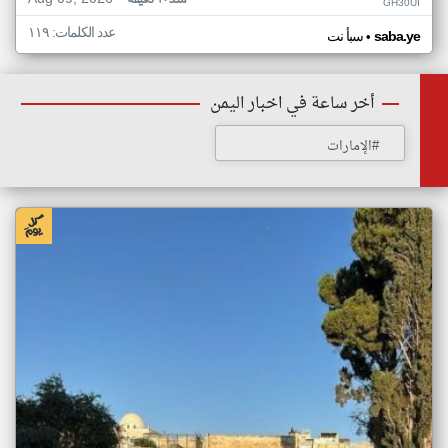
منذ ٣٠ دقيقة
GH30UI
عدد الكلمات: ١١٩
•
saba.ye
سبأ نت
أخر ساعة في اخبار اليمن
#الإمارات