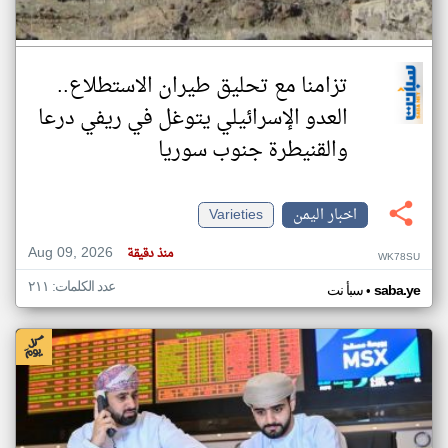
تزامنا مع تحليق طيران الاستطلاع..
العدو الإسرائيلي يتوغل في ريفي درعا
والقنيطرة جنوب سوريا
اخبار اليمن
Varieties
Aug 09, 2026
منذ دقيقة
WK78SU
عدد الكلمات: ٢١١
•
saba.ye
سبأ نت