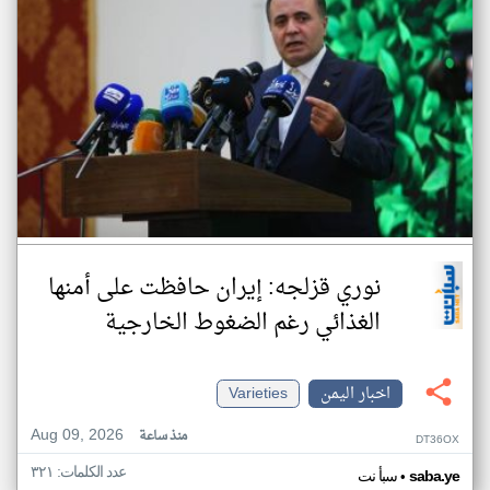
نوري قزلجه: إيران حافظت على أمنها
الغذائي رغم الضغوط الخارجية
اخبار اليمن
Varieties
Aug 09, 2026
منذ ساعة
DT36OX
عدد الكلمات: ٣٢١
•
saba.ye
سبأ نت