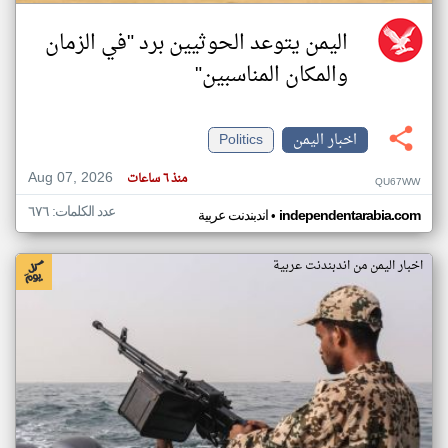
اليمن يتوعد الحوثيين برد "في الزمان
والمكان المناسبين"
اخبار اليمن
Politics
Aug 07, 2026
منذ ٦ ساعات
QU67WW
عدد الكلمات: ٦٧٦
•
independentarabia.com
اندبندنت عربية
اخبار اليمن من اندبندنت عربية