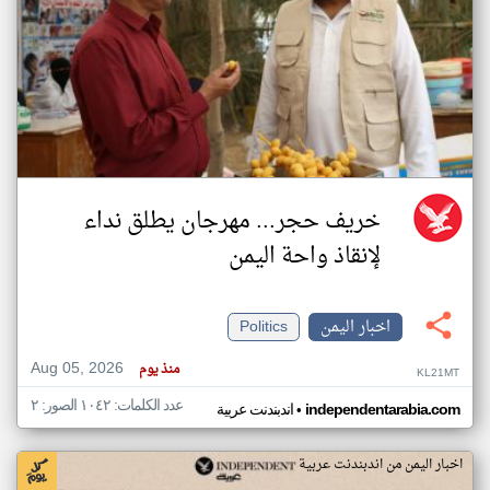
خريف حجر... مهرجان يطلق نداء
لإنقاذ واحة اليمن
اخبار اليمن
Politics
Aug 05, 2026
منذ يوم
KL21MT
عدد الكلمات: ١٠٤٢ الصور: ٢
•
independentarabia.com
اندبندنت عربية
اخبار اليمن من اندبندنت عربية