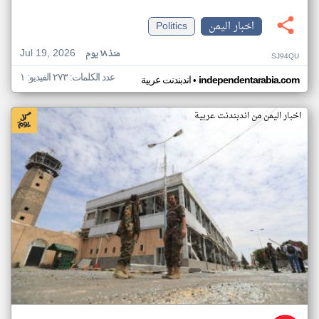
اخبار اليمن
Politics
Jul 19, 2026
منذ ١٨ يوم
SJ94QU
عدد الكلمات: ٢٧٣ الفيديو: ١
•
independentarabia.com
اندبندنت عربية
اخبار اليمن من اندبندنت عربية