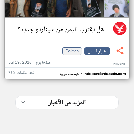
هل يقترب اليمن من سيناريو جديد؟
اخبار اليمن
Politics
Jul 19, 2026
منذ ١٨ يوم
HM97NB
عدد الكلمات: ٩١٥
•
independentarabia.com
اندبندنت عربية
المزيد من الأخبار