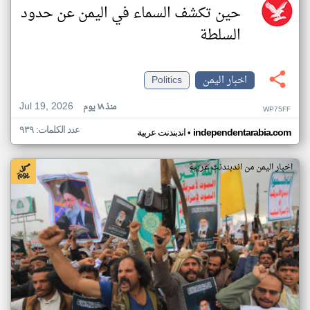
حين تكشف السماء في اليمن عن حدود
السلطة
اخبار اليمن
Politics
Jul 19, 2026
منذ ١٨ يوم
WP75FF
عدد الكلمات: ٩٣٩
•
independentarabia.com
اندبندنت عربية
اخبار اليمن من اندبندنت عربية