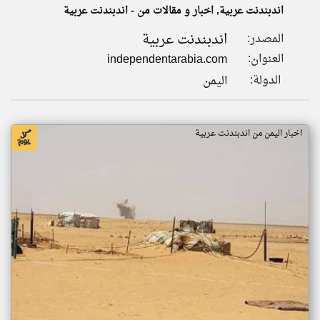
اندبندنت عربية, اخبار و مقالات من - اندبندنت عربية
اندبندنت عربية
المصدر:
klyoum.com
تغيير الدولة
العنوان:
independentarabia.com
تعبر
مصادر الأخبار من اليمن
المقالات
الدولة:
اليمن
الموجوده
اخبار اليمن على مدار الساعة
هنا عن
وجهة
نظر
أهم اخبار اليمن العاجلة والمباشرة
كاتبيها.
اخبار اليمن من اندبندنت عربية