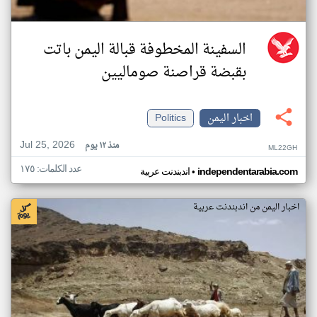
السفينة المخطوفة قبالة اليمن باتت
بقبضة قراصنة صوماليين
اخبار اليمن
Politics
Jul 25, 2026
منذ ١٢ يوم
ML22GH
عدد الكلمات: ١٧٥
•
independentarabia.com
اندبندنت عربية
اخبار اليمن من اندبندنت عربية