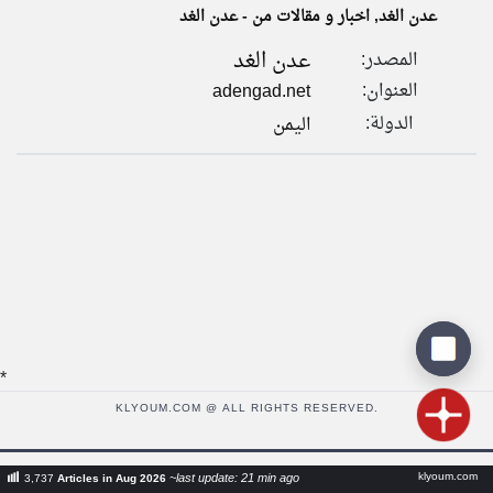
عدن الغد, اخبار و مقالات من - عدن الغد
عدن الغد
المصدر:
klyoum.com
تغيير الدولة
العنوان:
adengad.net
تعبر
مصادر الأخبار من اليمن
المقالات
الدولة:
اليمن
الموجوده
اخبار اليمن على مدار الساعة
هنا عن
وجهة
نظر
أهم اخبار اليمن العاجلة والمباشرة
كاتبيها.
*
KLYOUM.COM @ ALL RIGHTS RESERVED.
klyoum.com
~last update: 21 min ago
3,737
Articles in Aug 2026