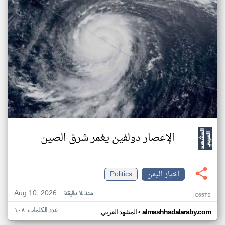
الإعصار دولفين يغمر شرق الصين
اخبار اليمن
Politics
Aug 10, 2026
منذ ١٤ دقيقة
IC65TS
عدد الكلمات: ١٠٨
•
almashhadalaraby.com
المشهد العربي