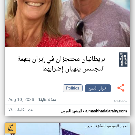
بريطانيان محتجزان في إيران بتهمة
التجسس ينهيان إضرابهما
اخبار اليمن
Politics
Aug 10, 2026
منذ ١٤ دقيقة
OS49EC
عدد الكلمات: ٧٨
•
almashhadalaraby.com
المشهد العربي
اخبار اليمن من المشهد العربي