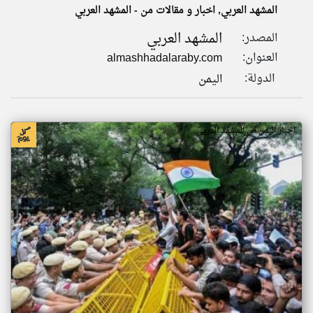
المشهد العربي, اخبار و مقالات من - المشهد العربي
المشهد العربي
المصدر:
klyoum.com
تغيير الدولة
العنوان:
almashhadalaraby.com
تعبر
مصادر الأخبار من اليمن
المقالات
الدولة:
اليمن
الموجوده
اخبار اليمن على مدار الساعة
هنا عن
وجهة
نظر
أهم اخبار اليمن العاجلة والمباشرة
كاتبيها.
اخبار اليمن من المشهد العربي