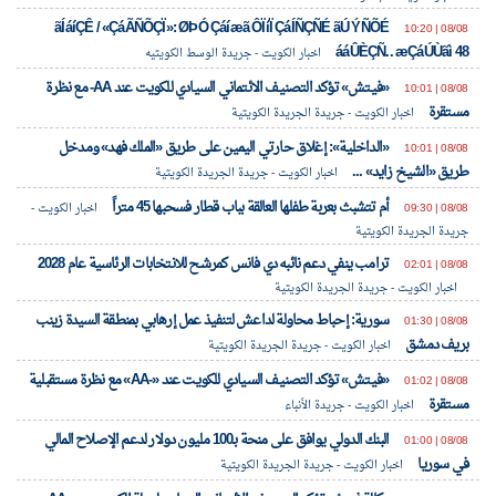
ãÍáíÇÊ / «ÇáÃÑÕÇÏ»: ØÞÓ Çáíæã ÔÏíÏ ÇáÍÑÇÑÉ ãÚ ÝÑÕÉ
08/08 | 10:20
ááÛÈÇÑ.. æÇáÚÙãì 48
اخبار الكويت - جريدة الوسط الكويتيه
«فيتش» تؤكد التصنيف الائتماني السيادي للكويت عند AA- مع نظرة
08/08 | 10:01
مستقرة
اخبار الكويت - جريدة الجريدة الكويتية
«الداخلية»: إغلاق حارتي اليمين على طريق «الملك فهد» ومدخل
08/08 | 10:01
طريق «الشيخ زايد» ...
اخبار الكويت - جريدة الجريدة الكويتية
أم تتشبث بعربة طفلها العالقة بباب قطار فسحبها 45 متراً
08/08 | 09:30
اخبار الكويت -
جريدة الجريدة الكويتية
ترامب ينفي دعم نائبه دي فانس كمرشح للانتخابات الرئاسية عام 2028
08/08 | 02:01
اخبار الكويت - جريدة الجريدة الكويتية
سورية: إحباط محاولة لداعش لتنفيذ عمل إرهابي بمنطقة السيدة زينب
08/08 | 01:30
بريف دمشق
اخبار الكويت - جريدة الجريدة الكويتية
«فيتش» تؤكد التصنيف السيادي للكويت عند «-AA» مع نظرة مستقبلية
08/08 | 01:02
مستقرة
اخبار الكويت - جريدة الأنباء
البنك الدولي يوافق على منحة بـ100 مليون دولار لدعم الإصلاح المالي
08/08 | 01:00
في سوريا
اخبار الكويت - جريدة الجريدة الكويتية