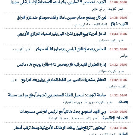
الكويت تخصص 2.5 مليون دولار لدعم الاستجابة الإنسانية في سوريا
08/07 | 15:09
اخبار الكويت - ار تي عربي
لمن كان يستمع صدام حسين.. لماذا وقفت موسكو ضد غزو العراق
08/07 | 14:38
للكويت؟ (3)
اخبار الكويت - ار تي عربي
تدخل أمريكا ببيع اليورو لشراء الين يثير استياء المركزي الأوروبي
08/07 | 14:33
اخبار الكويت - مباشر
النحاس يتجه لإغلاق قياسي ويتجاوز 14 ألف دولار
08/07 | 14:32
اخبار الكويت -
مباشر
إدارة الطيران الفيدرالية تلزم بفحص 471 طائرة بوينج 737 ماكس
08/07 | 14:32
اخبار الكويت - مباشر
انتعاش مشتريات الصين من النفط الخام في يوليو بعد التراجع
08/07 | 14:32
اخبار
الكويت - مباشر
جامعة الكويت: تسجيل الطلبة المستجدين إلكترونياً وفق مواعيد مسبقة
08/07 | 14:32
بعد غد
اخبار الكويت - جريدة الجريدة الكويتية
ولي العهد السعودي بحث هاتفياً مع الرئيس الفرنسي مستجدات
08/07 | 14:30
الأحداث الإقليمية
اخبار الكويت - جريدة الجريدة الكويتية
"بيتكوين" ترتفع قبيل بيانات الوظائف الأمريكية وسط ترقب أسعار
08/07 | 13:33
الفائدة
اخبار الكويت - مباشر