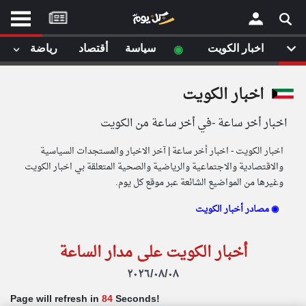
موقع
كل
يوم
◉
اخبار الكويت
سياسة
أقتصاد
رياضة
لا
×
ستا
اخبار الكويت
أحد
ال
اخبار أخر ساعة -في أخر ساعة من الكويت
الصفحة الرئيسية
مقالات قمت
اخبار الكويت - اخبار أخر ساعة | آخر الاخبار والمستجدات السياسية
أخر أخبار الوطن العربي
والاقتصادية والاجتماعية والرياضية والصحية المتعلقة بي اخبار الكويت
وغيرها من المواضيع الشائعة عبر موقع كل يوم.
من نحن
إتصل بنا
لم تقم بقراءة اي مقال مؤخرا
مصادر أخبار الكويت ◉
شروط الاستخدام
سياسة الخصوصية
الحقوق الفكرية
أخبار الكويت على مدار الساعة
مصادر الأخبار
٢٠٢٦/٠٨/٠٨
أقترح اضافة مصدر
Page will refresh in
83
Seconds!