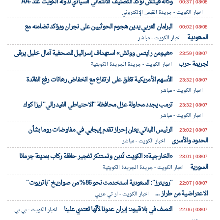
وكالة فيتش تؤكد التصنيف الائتماني السيادي لدولة الكويت عند -AA
08/08 | 00:37
اخبار الكويت - جريدة القبس الإلكتروني
البرلمان العربي يدين هجوم الحوثيين على نجران ويؤكد تضامنه مع
08/08 | 00:02
السعودية
اخبار الكويت - مباشر
«هيومن رايتس ووتش» استهداف إسرائيل للصحفية آمال خليل يرقى
08/07 | 23:59
لجريمة حرب
اخبار الكويت - جريدة الجريدة الكويتية
الأسهم الأمريكية تغلق على ارتفاع مع انخفاض رهانات رفع الفائدة
08/07 | 23:32
اخبار الكويت - مباشر
ترمب يجدد محاولة عزل محافظة "الاحتياطي الفيدرالي" ليزا كوك
08/07 | 23:32
اخبار الكويت - مباشر
الرئيس اللبناني يعلن إحراز تقدم إيجابي في مفاوضات روما بشأن
08/07 | 23:02
الحدود والأسرى
اخبار الكويت - مباشر
«الخارجية»: الكويت تُدين وتستنكر تفجير حافلة ركاب بمدينة جرمانا
08/07 | 23:01
السورية
اخبار الكويت - جريدة الجريدة الكويتية
"رويترز": السعودية استخدمت نحو 86% من صواريخ "باتريوت"
08/07 | 22:07
الاعتراضية من طراز ...
اخبار الكويت - ار تي عربي
النصف في بلا قيود: إيران عدونا لأنّها تعتدي علينا
08/07 | 22:06
اخبار الكويت - بي بي