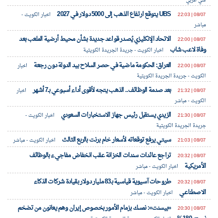
سي عربي
UBS يتوقع ارتفاع الذهب إلى 5000 دولار في 2027
08/07 | 22:03
اخبار الكويت -
مباشر
الاتحاد الإنكليزي يُصدر قواعد جديدة بشأن محيط أرضية الملعب بعد
08/07 | 22:00
وفاة لاعب شاب
اخبار الكويت - جريدة الجريدة الكويتية
العراق: الحكومة ماضية في حصر السلاح بيد الدولة دون رجعة
08/07 | 22:00
اخبار
الكويت - جريدة الجريدة الكويتية
بعد صدمة الوظائف.. الذهب يتجه لأقوى أداء أسبوعي بـ7 أشهر
08/07 | 21:32
اخبار
الكويت - مباشر
الزيدي يستقبل رئيس جهاز الاستخبارات السعودي
08/07 | 21:30
اخبار الكويت -
جريدة الجريدة الكويتية
سيتي يرفع توقعاته لأسعار خام برنت بالربع الثالث
08/07 | 21:03
اخبار الكويت - مباشر
تراجع عائدات سندات الخزانة عقب انخفاض مفاجيء بالوظائف
08/07 | 20:32
الأمريكية
اخبار الكويت - مباشر
طروحات آسيوية قياسية بـ83 مليار دولار بقيادة شركات الذكاء
08/07 | 20:32
الاصطناعي
اخبار الكويت - مباشر
«بيسنت»: نمسك بزمام الأمور بخصوص إيران وهم يعانون من تضخم
08/07 | 20:30