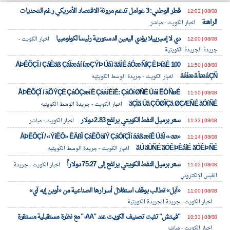
قطر الوطني: 3 عوامل تدعم مرونة الاقتصاد الأمريكي رغم التحديات
08/08 | 12:02
الراهنة
اخبار الكويت - مباشر
klyoum.com
تغيير الدولة
دي لا إسبرييلا يؤدي اليمين الدستورية رئيسا لكولومبيا
08/08 | 12:00
اخبار الكويت -
تعبر
مصادر الأخبار من الكويت
جريدة الجريدة الكويتية
المقالات
الموجوده
اخبار الكويت على مدار الساعة
ÅÞÊÕÇÏ / ÇáÈäß ÇáÏæáí íæÇÝÞ Úáì ãäÍÉ áÓæÑíÇ ÈÞíãÉ 100
هنا عن
08/08 | 11:50
وجهة
ãáíæä ÏæáÇÑ
اخبار الكويت - جريدة الوسط الكويتيه
نظر
أهم اخبار الكويت العاجلة والمباشرة
كاتبيها.
ÅÞÊÕÇÏ / ãÕÝÇÉ ÇáÒÇæíÉ ÇááíÈíÉ: ÇáÓíØÑÉ Úáì ÊÓÑøÈ
08/08 | 11:50
äÇÌã Úä ÇÕØÏÇã ØÇÆÑÉ ãÓíÑÉ
اخبار الكويت - جريدة الوسط الكويتيه
سعر برميل النفط الكويتي يرتفع 2.83 دولار
08/08 | 11:33
اخبار الكويت - مباشر
ÅÞÊÕÇÏ / «ÝíÊÔ» ÊÄßÏ ÇáÊÕäíÝ ÇáÓíÇÏí ááßæíÊ ÚäÏ «-aa»
08/08 | 11:14
ãÚ äÙÑÉ ãÓÊÞÈáíÉ ãÓÊÞÑÉ
اخبار الكويت - جريدة الوسط الكويتيه
سعر برميل النفط الكويتي يرتفع إلى 75.27 دولاراً
08/08 | 11:02
اخبار الكويت - جريدة
القبس الإلكتروني
«آبل» تطالب بوقف استغلال أسرارها الصناعية من «أوبن إيه آي»
08/08 | 11:00
اخبار الكويت - جريدة الجريدة الكويتية
"فيتش" تثبت تصنيف الكويت عند "AA-" مع نظرة مستقبلية مستقرة
08/08 | 10:33
اخبار الكويت - مباشر