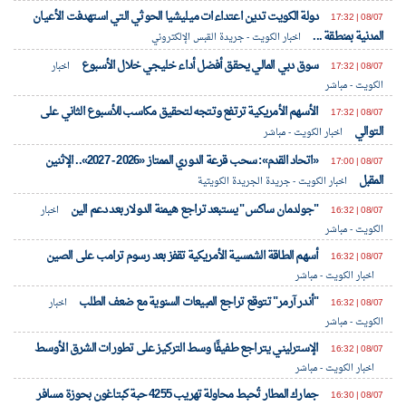
دولة الكويت تدين اعتداءات ميليشيا الحوثي التي استهدفت الأعيان
08/07 | 17:32
المدنية بمنطقة ...
اخبار الكويت - جريدة القبس الإلكتروني
سوق دبي المالي يحقق أفضل أداء خليجي خلال الأسبوع
08/07 | 17:32
اخبار
الكويت - مباشر
الأسهم الأمريكية ترتفع وتتجه لتحقيق مكاسب للأسبوع الثاني على
08/07 | 17:32
التوالي
اخبار الكويت - مباشر
«اتحاد القدم»: سحب قرعة الدوري الممتاز «2026 - 2027».. الإثنين
08/07 | 17:00
المقبل
اخبار الكويت - جريدة الجريدة الكويتية
"جولدمان ساكس" يستبعد تراجع هيمنة الدولار بعد دعم الين
08/07 | 16:32
اخبار
الكويت - مباشر
أسهم الطاقة الشمسية الأمريكية تقفز بعد رسوم ترامب على الصين
08/07 | 16:32
اخبار الكويت - مباشر
"أندر آرمر" تتوقع تراجع المبيعات السنوية مع ضعف الطلب
08/07 | 16:32
اخبار
الكويت - مباشر
الإسترليني يتراجع طفيفًا وسط التركيز على تطورات الشرق الأوسط
08/07 | 16:32
اخبار الكويت - مباشر
جمارك المطار تُحبط محاولة تهريب 4255 حبة كبتاغون بحوزة مسافر
08/07 | 16:30