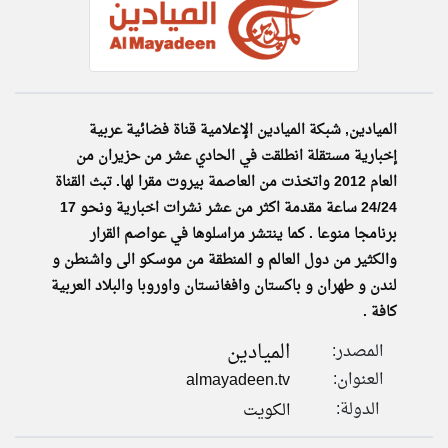
klyoum.com
تغيير الدولة
تعبر
مصادر الأخبار من الكويت
المقالات
الموجوده
اخبار الكويت على مدار الساعة
الميادين, شبكة الميادين الإعلامية قناة فضائية عربية
هنا عن
وجهة
نظر
أهم اخبار الكويت العاجلة والمباشرة
إخبارية مستقلة انطلقت في الحادي عشر من حزيران من
كاتبيها.
العام 2012 واتخذت من العاصمة بيروت مقرا لها. تبث القناة
24/24 ساعة مقدمة اكثر من عشر نشرات اخبارية ونحو 17
برنامجا منوعا . كما ينتشر مراسلوها في عواصم القرار
والكثير من دول العالم و المنطقة من موسكو الى واشنطن و
لندن و طهران و باكستان وافغانستان واوروبا والبلاد العربية
كافة .
الميادين
المصدر:
العنوان:
almayadeen.tv
الدولة:
الكويت