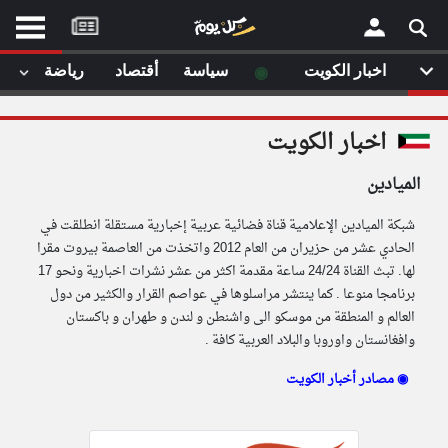
موقع
كل
يوم
◉
اخبار الكويت
سياسة
أقتصاد
رياضة
لا
×
ستا
اخبار الكويت
أحد
ال
الميادين
الصفحة الرئيسية
مقالات قمت
شبكة الميادين الإعلامية قناة فضائية عربية إخبارية مستقلة انطلقت في
أخر أخبار الوطن العربي
الحادي عشر من حزيران من العام 2012 واتخذت من العاصمة بيروت مقرا
لها. تبث القناة 24/24 ساعة مقدمة اكثر من عشر نشرات اخبارية ونحو 17
من نحن
إتصل بنا
برنامجا منوعا . كما ينتشر مراسلوها في عواصم القرار والكثير من دول
لم تقم بقراءة اي مقال مؤخرا
شروط الاستخدام
العالم و المنطقة من موسكو الى واشنطن و لندن و طهران و باكستان
سياسة الخصوصية
وافغانستان واوروبا والبلاد العربية كافة .
الحقوق الفكرية
مصادر أخبار الكويت ◉
مصادر الأخبار
أقترح اضافة مصدر