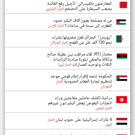
المعارضون بالفيدرالي: تأجيل رفع الفائدة
يصعب السيطرة على التضخم
اخبار البحرين
من له مصلحة بعبور آلاف البشر حدود
المغرب إلى سبتة في ساعات؟
اخبار الاردن
"رويترز": الجزائر تعزز مخزونها بشراء
نحو 720 ألف طن من القمح
اخبار الجزائر
مختار لـRT: لقاء مرتقب بين عقيلة صالح
وتكالة والمنفي لبلورة مبادرة الرئاسات
الثلاث وتوحيد المسارات
اخبار ليبيا
الحكومة تتجه لإقرار إطار قومي موحد
لتنظيم تجارة المعابر الحدودية
اخبار
السودان
دراسة تكشف عاملين مفاجئين وراء
انجذاب البعوض لبعض البشر دون غيرهم
اخبار تونس
4 غارات إسرائيلية على جنوب لبنان
اخبار
اليمن