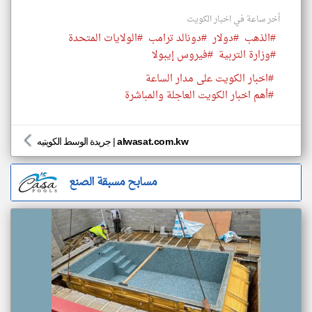
أخر ساعة في اخبار الكويت
#الذهب
#دولار
#دونالد ترامب
#الولايات المتحدة
#وزارة التربية
#فيروس إيبولا
#اخبار الكويت على مدار الساعة
#أهم اخبار الكويت العاجلة والمباشرة
alwasat.com.kw
|
جريدة الوسط الكويتيه
مسابح مسبقة الصنع