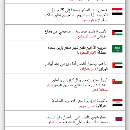
خفض سعر السكر رسميًا إلى 25 جنيهًا
للكيلو بدءًا من اليوم.. التموين تعلن أماكن
الطرح
اخبار مصر
الأسيرة هناء طحاينة... حرموني من وداع
أطفالي
اخبار فلسطين
التربيع الأخير لقمر شهر صفر يُزيّن سماء
المملكة
اخبار السعودية
الذهب يسجل أفضل أداء يومي منذ أوائل
فبراير
اخبار الإمارات
"وول ستريت جورنال": إيران وعُمان
اتفقتا على خطة لفتح مضيق هرمز
اخبار
سلطنة عُمان
حكومة الزيدي تسعى لتحييد الساحة
العراقية
اخبار العراق
المعارضون بالفيدرالي: تأجيل رفع الفائدة
يصعب السيطرة على التضخم
اخبار قطر