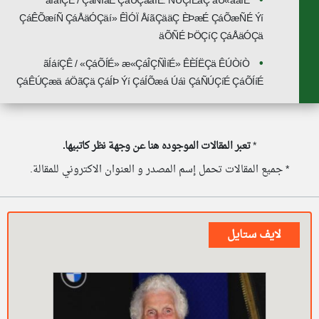
ãÍáíÇÊ / ÇáÑÍãÉ ÇáÚÇáãíÉ: ÑÚÇíÊäÇ áÜ«ãäÍÉ
ÇáÊÕæíÑ ÇáÅäÓÇäí» ÊÌÓÏ ÅíãÇääÇ ÈÞæÉ ÇáÕæÑÉ Ýí
äÕÑÉ ÞÖÇíÇ ÇáÅäÓÇä
ãÍáíÇÊ / «ÇáÕÍÉ» æ«ÇáÎÇÑÌíÉ» ÊÈÍËÇä ÊÚÒíÒ
ÇáÊÚÇæä áÖãÇä ÇáÍÞ Ýí ÇáÍÕæá Úáì ÇáÑÚÇíÉ ÇáÕÍíÉ
*
تعبر المقالات الموجوده هنا عن وجهة نظر كاتبيها.
* جميع المقالات تحمل إسم المصدر و العنوان الاكتروني للمقالة.
لايف ستايل