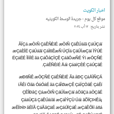
اخبار الكويت
موقع كل يوم -
جريدة الوسط الكويتيه
نشر بتاريخ: ١٢ أب ٢٠٢٤
ÃÍÇá æÒíÑ ÇáÊÑÈíÉ æÒíÑ ÇáÊÚáíã ÇáÚÇáí
æÇáÈÍË ÇáÚáãí ÇáÏßÊæÑ ÚÇÏá ÇáÚÏæÇäí ÏÝÚÉ
ËÇáËÉ ÌÏíÏÉ ãä ÇáÔåÇÏÇÊ ÇáãÒæÑÉ Ýí æÒÇÑÉ
ÇáÊÑÈíÉ Åáì ÇáäíÇÈÉ ÇáÚÇãÉ.
æÐßÑÊ æÒÇÑÉ ÇáÊÑÈíÉ Ãä åÐÇ ÇáÅÌÑÇÁ
íÃÊí Öãä ÓáÓáÉ ãä ÇáÎØæÇÊ ÇáÍÇÒãÉ ÇáÊí
ÇÊÎÐåÇ ÇáæÒíÑ ÇáÚÏæÇäí áÖãÇä äÒÇåÉ
ÇáäÙÇã ÇáÊÚáíãí æÇáÍÝÇÙ Úáì ãÕÏÇÞíÊå¡
æÊÍÞíÞ ãÈÏÃ ÇáÃãÇäÉ æÇáÚÏÇáÉ æÇáÊÕÏí áßá