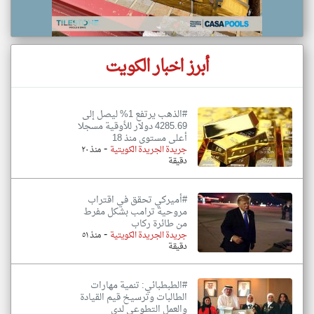
أبرز اخبار الكويت
#الذهب يرتفع 1% ليصل إلى
4285.69 دولار للأوقية مسجلا
أعلى مستوى منذ 18
-
جريدة الجريدة الكويتية
منذ ٢٠
دقيقة
#أميركي تحقق في اقتراب
مروحية ترامب بشكل مفرط
من طائرة ركاب
-
جريدة الجريدة الكويتية
منذ ٥١
دقيقة
#الطبطبائي: تنمية مهارات
الطالبات وترسيخ قيم القيادة
والعمل التطوعي لدي