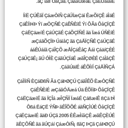
ãÇ íåÏÏ ÓáÇãÉ ÇáãäÙæãÉ ÇáÊÚáíãíÉ.
ÍíË ÇÚÊãÏ ÇáæÒíÑ ÇáÚÏæÇäí ÊæÕíÇÊ áÌäÉ
ÇáÊÍÞíÞ Ýí æÒÇÑÉ ÇáÊÑÈíÉ Ýí ÔÃä ÔåÇÏÇÊ
ÇáËÇäæíÉ ÇáÚÇãÉ ÇáÕÇÏÑÉ ãä Ïæá ÚÑÈíÉ
æÇáãÕÇÏÞ ÚáíåÇ ãä ÇáÅÏÇÑÉ ÇáÚÇãÉ
ááÊÚáíã ÇáÎÇÕ æÅÍÇáÊåÇ Åáì ÇáäíÇÈÉ
ÇáÚÇãÉ¡ ãÚ ÓÍÈ ÇáãÚÇÏáÉ æãÎÇØÈÉ ÇáÌåÇÊ
ÇáãÚäíÉ áÊÕÍíÍ ÇáÅÌÑÇÁ.
ÇáÌÏíÑ ÈÇáÐßÑ Ãä ÇáÞØÇÚ ÇáãÎÊÕ ÈæÒÇÑÉ
ÇáÊÑÈíÉ æÇáãÓÄæá Úä ÊÕÏíÞ ÔåÇÏÇÊ
ÇáËÇäæíÉ ãä ÏÇÎá æÎÇÑÌ ÏæáÉ ÇáßæíÊ ßÇä ÞÏ
Ôßá ËáÇË ÝÑÞ ãÊÎÕÕÉ áãÑÇÌÚÉ ÔåÇÏÇÊ
ÇáËÇäæíÉ ãäÐ ÚÇã 2005 ÈÊæÌíåÇÊ æãÊÇÈÚÉ
ãÈÇÔÑÉ ãä ãÚÇáí ÇáæÒíÑ¡ ßãÇ ÞÇã ÇáÞØÇÚ