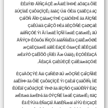
ÈÊäÝíÐ ÅÌÑÇÁÇÊ æÂáíÉ ÏÞíÞÉ áÖãÇä ÕÍÉ
ãÚÇÏáÉ ÇáÔåÇÏÇÊ¡ ãäåÇ Úáì ÓÈíá ÇáãËÇá áÇ
ÇáÍÕÑ ÃÎÐ ÇáãæÇÝÞÉ ÇáãÓÈÞÉ ãä ÅÏÇÑÉ
ÇáÊÚáíã ÇáÎÇÕ ÞÈá ãÈÇÔÑÉ ÇáØÇáÈ
ááÏÑÇÓÉ Ýí Ãí ÏæáÉ ÎÇÑÌ ÏæáÉ ÇáßæíÊ¡ ãÚ
ÅÑÝÇÞ ÊÓáÓá ÏÑÇÓí ááãÑÍáÊíä ÇáãÊæÓØÉ
æÇáËÇäæíÉ áãÏÉ ËáÇË ÓäæÇÊ ãÊÊÇáíÉ
æÈäÝÓ ÇáÊÎÕÕ (ÃÏÈí Ãæ Úáãí)¡ ÈÇÓÊËäÇÁ
ÃÈäÇÁ ÇáÈÚËÇÊ ÇáÏÈáæãÇÓíÉ.
ÈÇáÅÖÇÝÉ Åáì ÇáÑÈØ ãÚ æÒÇÑÉ ÇáÎÇÑÌíÉ
ááÊÍÞÞ ãä ÕÍÉ ÇáÔåÇÏÇÊ Ýí ÇáÈáÏ ÇáãÕÏÑ¡ ÍíË
ÊÚÊãÏ ÇáÔåÇÏÇÊ ÝÞØ ãä ãÏÇÑÓ ÇáãÚÊÑÝ ÈåÇ
æÊßæä ãæËÞå ãä ÓÝÇÑÉ ÏæáÉ ÇáßæíÊ¡ ßãÇ
Êã ÊÝÚíá ÈÑäÇãÌ ÅáßÊÑæäí áÍÝÙ ÈíÇäÇÊ