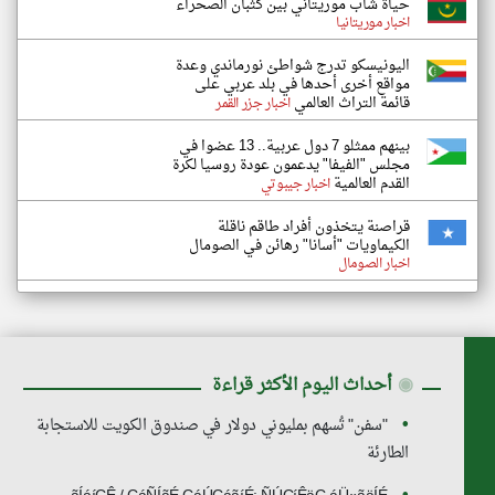
حياة شاب موريتاني بين كثبان الصحراء
اخبار موريتانيا
اليونيسكو تدرج شواطئ نورماندي وعدة
مواقع أخرى أحدها في بلد عربي على
قائمة التراث العالمي
اخبار جزر القمر
بينهم ممثلو 7 دول عربية.. 13 عضوا في
مجلس "الفيفا" يدعمون عودة روسيا لكرة
القدم العالمية
اخبار جيبوتي
قراصنة يتخذون أفراد طاقم ناقلة
الكيماويات "أسانا" رهائن في الصومال
اخبار الصومال
◉
أحداث اليوم الأكثر قراءة
"سفن" تُسهم بمليوني دولار في صندوق الكويت للاستجابة
الطارئة