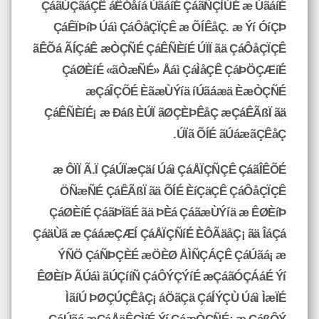
ÇáãÚÇãáÇÊ áÊÓåíá ÚãáíÉ ÇáãÑÇÌÚÉ æ ÚãáíÉ
ÇáÊÏÞíÞ Úáì ÇáÔåÇÏÇÊ æ ÕÍÊåÇ. æ Ýí ÓíÇÞ
ãÊÕá ÃÍÇáÊ æÒÇÑÉ ÇáÊÑÈíÉ ÚÏÏ ãä ÇáÔåÇÏÇÊ
ÇáØÈíÉ «ãÒæÑÉ» Åáì ÇáÌåÇÊ ÇáÞÖÇÆíÉ
æÇáÎÇÕÉ ÈãæÙÝíä íÚãáæä ÈæÒÇÑÉ
ÇáÊÑÈíÉ¡ æ Ðáß ÈÚÏ ãØÇÈÞÊåÇ æÇáÊÃßÏ ãä
ÚÏã ÕÍÉ ãÚáæãÇÊåÇ.
æ ÔÏÏ Ã.Ï ÇáÚÏæÇäí Úáì ÇáÅÏÇÑÇÊ ÇáãÎÊÕÉ
ÖÑæÑÉ ÇáÊÃßÏ ãä ÕÍÉ ÈíÇäÇÊ ÇáÔåÇÏÇÊ
ÇáØÈíÉ ÇáãÞÏãÉ ãä ÞÈá ÇáãæÙÝíä æ ÊØÈíÞ
ÇáäÙã æ ÇááæÇÆÍ ÇáÅÏÇÑíÉ ÈÔÃäåÇ¡ ãä ÎáÇá
ÝÑÖ ÇáÑÞÇÈÉ æÖÈØ ÅÌÑÇÁÇÊ ÇáÚãá¡ æ
ÊØÈíÞ ÃÚáì ãÚÇííÑ ÇáÔÝÇÝíÉ æÇáãÓÇÁáÉ Ýí
ÌãíÚ ÞØÇÚÇÊåÇ¡ áÖãÇä ÇáÍÝÇÙ Úáì ÌæÏÉ