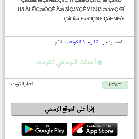
ÇáÚãá æÇáÅäÊÇÌíÉ Ýí ÇáæÒÇÑÉ¡ æ ÇáßÔÝ
Úä Ãí ÊÌÇæÒÇÊ Ãæ ãÎÇáÝÇÊ Ýí äÙã æáæÇÆÍ
ÇáÚãá ÈæÒÇÑÉ ÇáÊÑÈíÉ.
-
المصدر:
جريدة الوسط الكويتيه
الكويت
◉ أحداث اليوم في الكويت
اخبار الكويت
IJ73VG
إقرأ على الموقع الرسمي