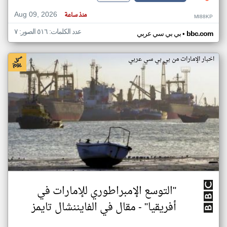
Aug 09, 2026
منذ ساعة
MI88KP
عدد الكلمات: ٥١٦ الصور: ٧
•
bbc.com
بي بي سي عربي
اخبار الإمارات من بي بي سي عربي
"التوسع الإمبراطوري للإمارات في
أفريقيا" - مقال في الفايننشال تايمز