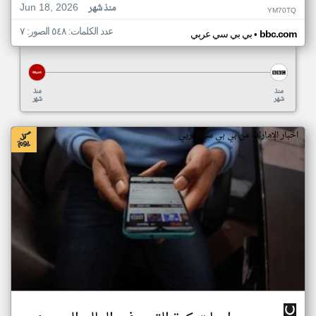
Jun 18, 2026
منذ شهر
YM70TQ
عدد الكلمات: ٥٤٨ الصور: ٧
•
bbc.com
بي بي سي عربي
منذ
منذ
شهر
شهر
اخبار الإمارات من بي بي سي عربي