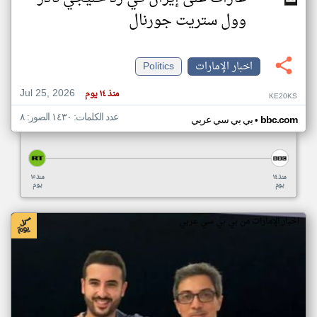
وول ستريت جورنال
اخبار الإمارات
Politics
Jul 25, 2026
منذ ١٤ يوم
KE20KS
عدد الكلمات: ١٤٣٠ الصور: ٨
•
bbc.com
بي بي سي عربي
منذ ١٤
منذ ١٥
يوم
يوم
اخبار الإمارات من بي بي سي عربي