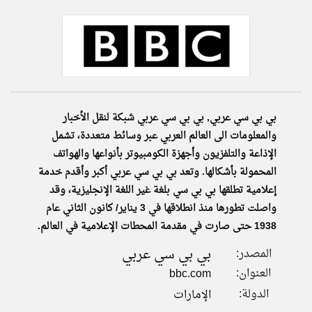
klyoum.com
تغيير الدولة
تعبر
مصادر الأخبار من الإمارات
المقالات
الموجوده
اخبار الإمارات على مدار الساعة
هنا عن
وجهة
نظر
أهم اخبار الإمارات العاجلة والمباشرة
كاتبيها.
بي بي سي عربي, بي بي سي عربي شبكة لنقل الأخبار
والمعلومات الى العالم العربي عبر وسائط متعددة، تشمل
الإذاعة والتلفزيون وأجهزة الكومبيوتر بأنواعها والهواتف
المحمولة بأشكالها. وتعد بي بي سي عربي أكبر وأقدم خدمة
إعلامية تطلقها بي بي سي بلغة غير اللغة الإنجليزية، وقد
واصلت تطورها منذ انطلاقها في 3 يناير/ كانون الثاني عام
1938 حتى صارت في مقدمة المحطات الإعلامية في العالم.
بي بي سي عربي
المصدر:
العنوان:
bbc.com
الدولة:
الإمارات