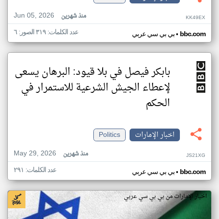
Jun 05, 2026
منذ شهرين
KK49EX
عدد الكلمات: ٣١٩ الصور: ٦
•
bbc.com
بي بي سي عربي
بابكر فيصل في بلا قيود: البرهان يسعى
لإعطاء الجيش الشرعية للاستمرار في
الحكم
اخبار الإمارات
Politics
May 29, 2026
منذ شهرين
JS21XG
عدد الكلمات: ٢٩١
•
bbc.com
بي بي سي عربي
اخبار الإمارات من بي بي سي عربي