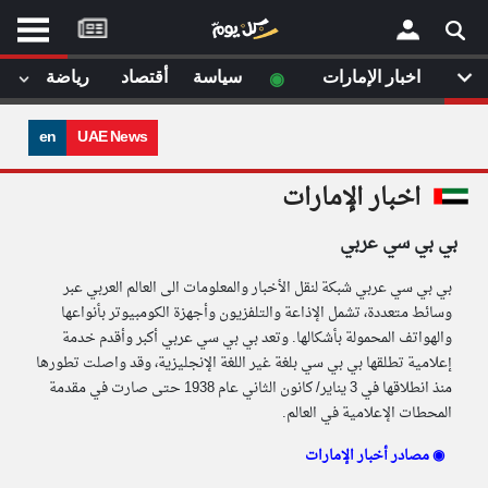
موقع
كل
يوم
◉
اخبار الإمارات
سياسة
أقتصاد
رياضة
لا
×
ستا
en
UAE News
أحد
ال
اخبار الإمارات
الصفحة الرئيسية
مقالات قمت
بي بي سي عربي
أخر أخبار الوطن العربي
بي بي سي عربي شبكة لنقل الأخبار والمعلومات الى العالم العربي عبر
من نحن
وسائط متعددة، تشمل الإذاعة والتلفزيون وأجهزة الكومبيوتر بأنواعها
إتصل بنا
لم تقم بقراءة اي مقال مؤخرا
والهواتف المحمولة بأشكالها. وتعد بي بي سي عربي أكبر وأقدم خدمة
شروط الاستخدام
سياسة الخصوصية
إعلامية تطلقها بي بي سي بلغة غير اللغة الإنجليزية، وقد واصلت تطورها
الحقوق الفكرية
منذ انطلاقها في 3 يناير/ كانون الثاني عام 1938 حتى صارت في مقدمة
المحطات الإعلامية في العالم.
مصادر الأخبار
أقترح اضافة مصدر
مصادر أخبار الإمارات ◉