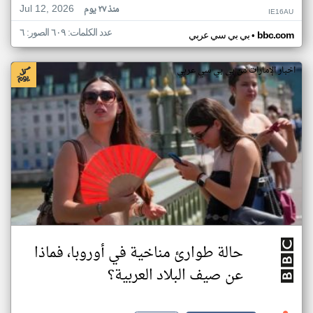
Jul 12, 2026
منذ ٢٧ يوم
IE16AU
عدد الكلمات: ٦٠٩ الصور: ٦
•
bbc.com
بي بي سي عربي
اخبار الإمارات من بي بي سي عربي
حالة طوارئ مناخية في أوروبا، فماذا
عن صيف البلاد العربية؟