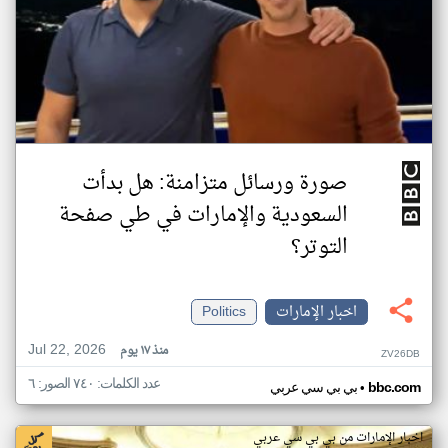
صورة ورسائل متزامنة: هل بدأت
السعودية والإمارات في طي صفحة
التوتر؟
اخبار الإمارات
Politics
Jul 22, 2026
منذ ١٧ يوم
ZV26DB
عدد الكلمات: ٧٤٠ الصور: ٦
•
bbc.com
بي بي سي عربي
اخبار الإمارات من بي بي سي عربي