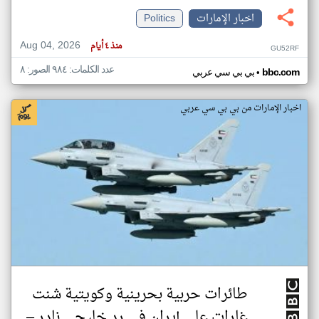
اخبار الإمارات
Politics
Aug 04, 2026
منذ ٤ أيام
GU52RF
عدد الكلمات: ٩٨٤ الصور: ٨
•
bbc.com
بي بي سي عربي
اخبار الإمارات من بي بي سي عربي
طائرات حربية بحرينية وكويتية شنت
غارات على إيران في رد خليجي نادر –