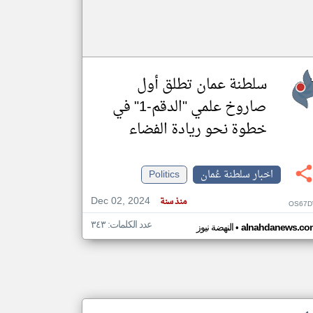
سلطنة عمان تطلق أول
صاروخ علمي "الدقم-1" في
خطوة نحو ريادة الفضاء
اخبار سلطنة عُمان
Politics
Dec 02, 2024
منذ سنة
OS67D
عدد الكلمات: ٣٤٣
•
alnahdanews.co
النهضة نيوز