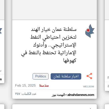
سلطنة عمان خيار الهند
لتخزين احتياطي النفط
الإستراتيجي.. وأدنوك
الإماراتية تحتفظ بالنفط في
كهوفها
V
اخبار سلطنة عُمان
Politics
m
Feb 15, 2025
منذ سنة
WE13OM
عدد الكلمات: ٣٥٧
•
alnahdanews.com
النهضة نيوز