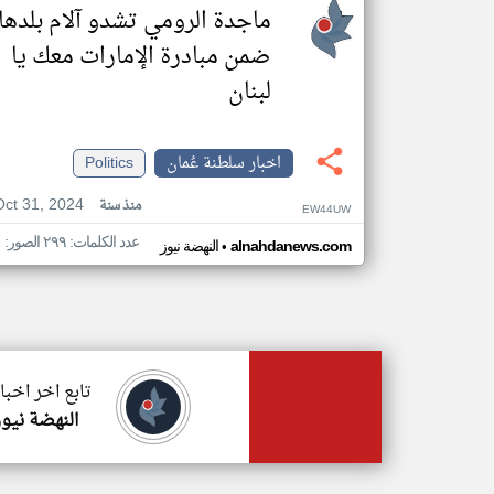
ماجدة الرومي تشدو آلام بلدها
ضمن مبادرة الإمارات معك يا
لبنان
اخبار سلطنة عُمان
Politics
Oct 31, 2024
منذ سنة
EW44UW
عدد الكلمات: ٢٩٩ الصور: ١
•
alnahdanews.com
النهضة نيوز
تابع اخر اخبا
النهضة نيوز