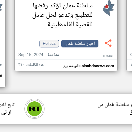
سلطنة عمان تؤكد رفضها
للتطبيع وتدعو لحل عادل
للقضية الفلسطينية
اخبار سلطنة عُمان
Politics
Sep 15, 2024
منذ سنة
TR53DT
عدد الكلمات: ٣١٠
•
F
alnahdanews.com
النهضة نيوز
m
ر سلطنة عُمان من
تابع اخر
ار تي 