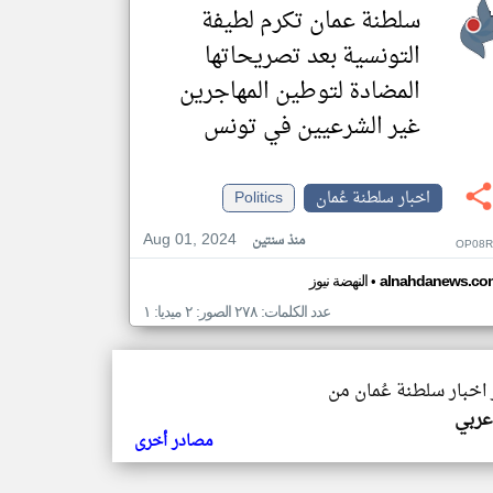
سلطنة عمان تكرم لطيفة
التونسية بعد تصريحاتها
المضادة لتوطين المهاجرين
غير الشرعيين في تونس
اخبار سلطنة عُمان
Politics
Aug 01, 2024
منذ سنتين
OP08R
•
alnahdanews.co
النهضة نيوز
عدد الكلمات: ٢٧٨ الصور: ٢ ميديا: ١
 اخبار سلطنة عُمان من
عربي
مصادر أخرى