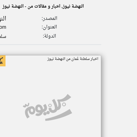
النهضة نيوز, اخبار و مقالات من - النهضة نيوز
الن
المصدر:
العنوان:
com
تعبر
المقالات
الدولة:
سلط
الموجوده
هنا عن
وجهة
نظر
كاتبيها.
اخبار سلطنة عُمان من النهضة نيوز