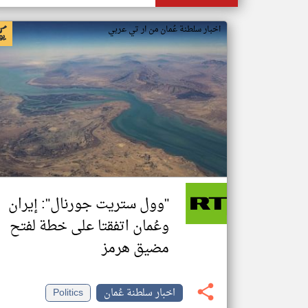
اخبار سلطنة عُمان من ار تي عربي
"وول ستريت جورنال": إيران
وعُمان اتفقتا على خطة لفتح
مضيق هرمز
اخبار سلطنة عُمان
Politics