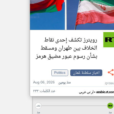
رويترز تكشف إحدى نقاط
الخلاف بين طهران ومسقط
بشأن رسوم عبور مضيق هرمز
اخبار سلطنة عُمان
Politics
Aug 06, 2026
منذ يومين
QY38A
عدد الكلمات: ٢٣٣
•
arabic.rt.c
ار تي عربي
منذ
منذ