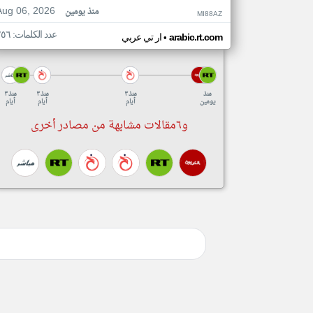
Aug 06, 2026
منذ يومين
MI88AZ
عدد الكلمات: ٢٥٦
•
arabic.rt.com
ار تي عربي
منذ
منذ ٣
منذ ٣
منذ ٣
يومين
أيام
أيام
أيام
و٦مقالات مشابهة من مصادر أخرى