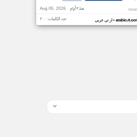
Aug 05, 2026
منذ ٣ أيام
FZ19
عدد الكلمات: ٢٠٠
•
arabic.rt.c
ار تي عربي