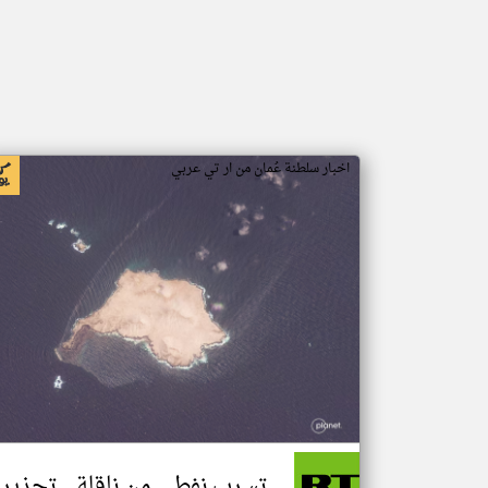
اخبار سلطنة عُمان من ار تي عربي
تسرب نفطي من ناقلة.. تحذير