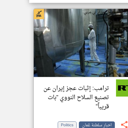
بار سلطنة عُمان من ار تي عربي
ترامب: إثبات عجز إيران عن
تصنيع السلاح النووي "بات
قريباً"
اخبار سلطنة عُمان
Politics