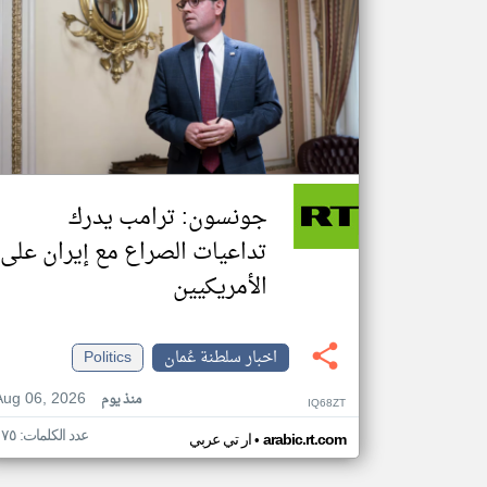
جونسون: ترامب يدرك
تداعيات الصراع مع إيران على
الأمريكيين
اخبار سلطنة عُمان
Politics
Aug 06, 2026
منذ يوم
IQ68ZT
عدد الكلمات: ١٧٥
•
arabic.rt.com
ار تي عربي