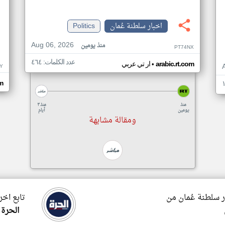
اخبار سلطنة عُمان
Politics
Aug 06, 2026
منذ يومين
PT74NX
عدد الكلمات: ٤٦٤
•
arabic.rt.com
ار تي عربي
Y
om
منذ
منذ ٣
يومين
أيام
ومقالة مشابهة
ر سلطنة عُمان من
تابع اخر
الحرة