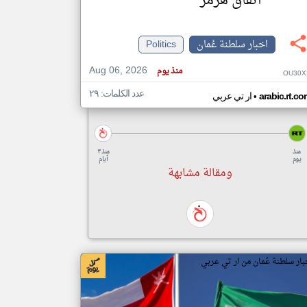
اتفاق هرمز
اخبار سلطنة عُمان
Politics
Aug 06, 2026
منذ يوم
OU30X
عدد الكلمات: ٢٩
•
arabic.rt.c
ار تي عربي
منذ
منذ ٣
يوم
أيام
ومقالة مشابهة
بار سلطنة عُمان من ار تي عربي