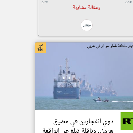
يومين
يومين
ومقالة مشابهة
بار سلطنة عُمان من ار تي عربي
دوي انفجارين في مضيق
هرمز.. وناقلة تبلغ عن الواقعة