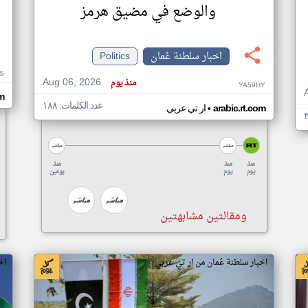
والوضع في مضيق هرمز
اخبار سلطنة عُمان
Politics
S
Aug 06, 2026
منذ يوم
YA59HY
om
عدد الكلمات: ١٨٨
•
arabic.rt.com
ار تي عربي
منذ
منذ
منذ
يوم
يوم
يومين
ومقالتين مشابهتين
اخبار سلطنة عُمان من ار تي عربي
اخ