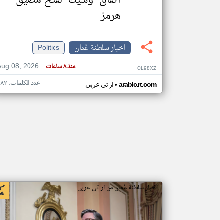
اتفاق "وشيك" لفتح مضيق
هرمز
اخبار سلطنة عُمان
Politics
Aug 08, 2026
منذ ٨ ساعات
OL98XZ
عدد الكلمات: ٢٨٢
•
arabic.rt.com
ار تي عربي
اخبار سلطنة عُمان من ار تي عربي