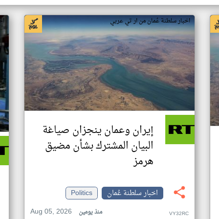
اخبار سلطنة عُمان من ار تي عربي
اخ
إيران وعمان ينجزان صياغة
البيان المشترك بشأن مضيق
هرمز
اخبار سلطنة عُمان
Politics
Aug 05, 2026
منذ يومين
VY32RC