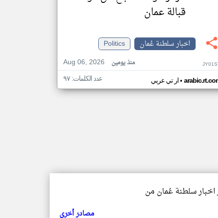
قبالة عمان
اخبار سلطنة عُمان
Politics
Aug 06, 2026
منذ يومين
JY01S
عدد الكلمات: ٩٧
•
arabic.rt.c
ار تي عربي
 اخبار سلطنة عُمان من
مصادر أخرى