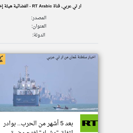
ار تي عربي, قناة RT Arabic - الفضائية هيئة إخبارية إعلامية ناطقة باللغة العربية تابعة الى مؤسسة تي في نوفوستي المستقلة غير التجارية.
المصدر:
العنوان:
تعبر
المقالات
الدولة:
الموجوده
هنا عن
وجهة
نظر
كاتبيها.
اخبار سلطنة عُمان من ار تي عربي
بعد 5 أشهر من الحرب.. بوادر