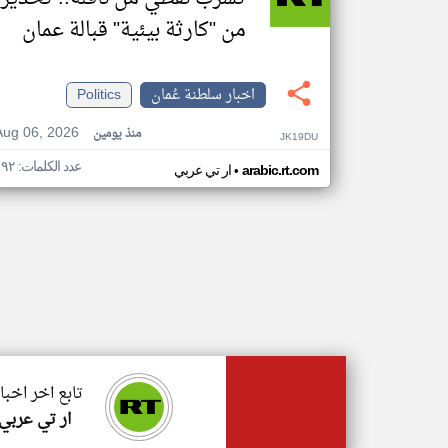
من "كارثة بيئية" قبالة عمان
اخبار سلطنة عُمان
Politics
Aug 06, 2026
منذ يومين
JK19DU
عدد الكلمات: ١٩٢
•
arabic.rt.com
ار تي عربي
تابع اخر اخبا
ار تي عربي