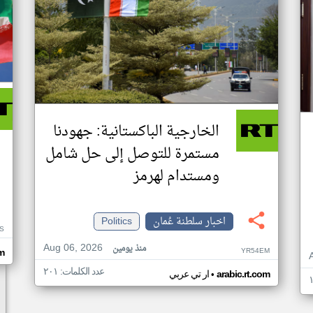
الخارجية الباكستانية: جهودنا
مستمرة للتوصل إلى حل شامل
ومستدام لهرمز
اخبار سلطنة عُمان
Politics
S
Aug 06, 2026
منذ يومين
YR54EM
om
عدد الكلمات: ٢٠١
•
arabic.rt.com
ار تي عربي