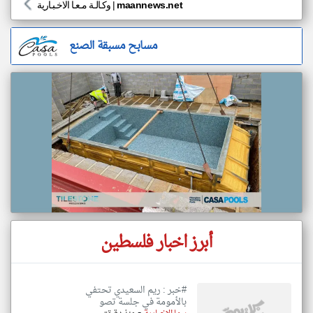
maannews.net
|
وكـالـة مـعـا الاخـبـارية
مسابح مسبقة الصنع
أبرز اخبار فلسطين
#خبر : ريم السعيدي تحتفي
بالأمومة في جلسة تصو