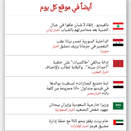
أيضاً في موقع كل يوم
بالفيديو.. إنقاذ 3 شبان علقوا في جبال
الضنية بعد محاصرتهم بالضباب
اخبار لبنان
الداخلية السورية تصدر بيانا عقب
التفجير في جرمانا بريف دمشق
اخبار
سوريا
إدانة سائقي "طاكسيات" على خلفية
"أحداث سبتة".. والنقابة تطالب بالإنصاف
اخبار المغرب
ابنة «مذيع الجنازات» تستغيث بوالدها
في فيديو متداول: «أنا محرومة من كلمة
بابا»
اخبار مصر
وزيرا خارجية السعودية وإيران يبحثان
جهود خفض التصعيد
اخبار السعودية
خام برنت يقفز بنحو 5% مع خطة إدارة
مضيق هرمز
اخبار الإمارات