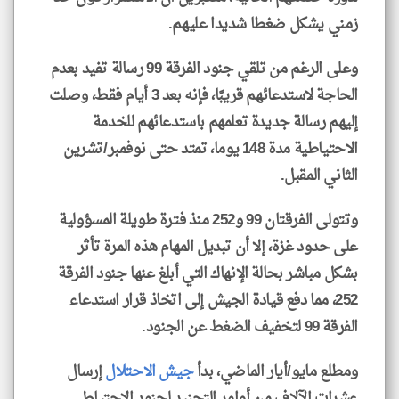
زمني يشكل ضغطا شديدا عليهم.
وعلى الرغم من تلقي جنود الفرقة 99 رسالة تفيد بعدم
الحاجة لاستدعائهم قريبًا، فإنه بعد 3 أيام فقط، وصلت
إليهم رسالة جديدة تعلمهم باستدعائهم للخدمة
الاحتياطية مدة 148 يوما، تمتد حتى نوفمبر/تشرين
الثاني المقبل.
وتتولى الفرقتان 99 و252 منذ فترة طويلة المسؤولية
على حدود غزة، إلا أن تبديل المهام هذه المرة تأثر
بشكل مباشر بحالة الإنهاك التي أبلغ عنها جنود الفرقة
252، مما دفع قيادة الجيش إلى اتخاذ قرار استدعاء
الفرقة 99 لتخفيف الضغط عن الجنود.
ومطلع مايو/أيار الماضي، بدأ
جيش الاحتلال
إرسال
عشرات الآلاف من أوامر التجنيد لجنود الاحتياط