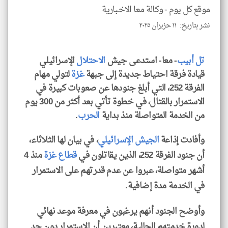
للمق
موقع كل يوم -
وكـالـة مـعـا الاخـبـارية
نشر بتاريخ: ١١ حزيران ٢٠٢٥
تل أبيب
- معا- استدعى جيش
الاحتلال
الإسرائيلي
klyoum.com
قيادة فرقة احتياط جديدة إلى جبهة
غزة
لتولي مهام
الفرقة 252، التي أبلغ جنودها عن صعوبات كبيرة في
الاستمرار بالقتال، في خطوة تأتي بعد أكثر من 300 يوم
من الخدمة المتواصلة منذ بداية
الحرب
.
وأفادت إذاعة
الجيش الإسرائيلي
، في بيان لها الثلاثاء،
أن جنود الفرقة 252، الذين يقاتلون في
قطاع غزة
منذ 4
أشهر متواصلة، عبروا عن عدم قدرتهم على الاستمرار
في الخدمة مدة إضافية.
وأوضح الجنود أنهم يرغبون في معرفة موعد نهائي
لدورة خدمتهم الحالية، معتبرين أن الاستمرار دون حد