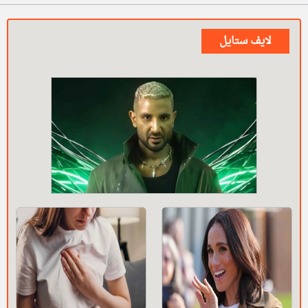
لايف ستايل