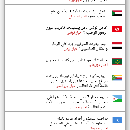
هجوم للحوثيين
اخبار ليبيا
عاجل.. إقالة وزير الأوقاف وأمين عام
الحج والعمرة
اخبار السودان
خاص تونس.. من يستهدف تخريب قبور
الرموز الوطنية؟
اخبار تونس
اليمن يتوعد الحوثيين برد "في الزمان
والمكان المناسبين"
اخبار اليمن
حياة شاب موريتاني بين كثبان الصحراء
اخبار موريتانيا
اليونيسكو تدرج شواطئ نورماندي وعدة
مواقع أخرى أحدها في بلد عربي على
قائمة التراث العالمي
اخبار جزر القمر
بينهم ممثلو 7 دول عربية.. 13 عضوا في
مجلس "الفيفا" يدعمون عودة روسيا لكرة
القدم العالمية
اخبار جيبوتي
قراصنة يتخذون أفراد طاقم ناقلة
الكيماويات "أسانا" رهائن في الصومال
اخبار الصومال