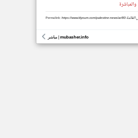
والمباشرة
ض-باول-الفائدة
Permalink:
mubasher.info
|
مباشر