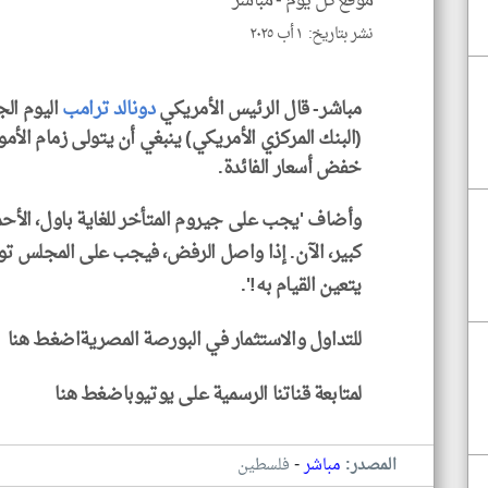
موقع كل يوم -
مباشر
نشر بتاريخ: ١ أب ٢٠٢٥
مباشر- قال الرئيس الأمريكي
دونالد ترامب
اليوم ال
(البنك المركزي الأمريكي) ينبغي أن يتولى زمام الأ
خفض أسعار الفائدة.
وأضاف 'يجب على جيروم المتأخر للغاية باول، الأحم
كبير، الآن. إذا واصل الرفض، فيجب على المجلس تول
يتعين القيام به!'.
للتداول والاستثمار في البورصة المصريةاضغط هنا
لمتابعة قناتنا الرسمية على يوتيوباضغط هنا
-
المصدر:
مباشر
فلسطين