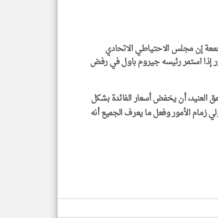
الم
و
العن
الا
للمق
جمعة إن مجلس الاحتياطي الاتحادي
مور إذا استمر رئيسه جيروم باول في رفض
klyoum.com
ق العنيد، أن يخفض أسعار الفائدة بشكل
ي زمام الأمور وفعل ما يعرف الجميع أنه