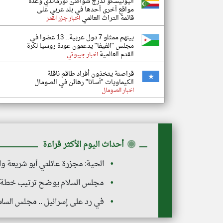
اليونيسكو تدرج شواطئ نورماندي وعدة
مواقع أخرى أحدها في بلد عربي على
قائمة التراث العالمي
اخبار جزر القمر
بينهم ممثلو 7 دول عربية.. 13 عضوا في
مجلس "الفيفا" يدعمون عودة روسيا لكرة
القدم العالمية
اخبار جيبوتي
قراصنة يتخذون أفراد طاقم ناقلة
الكيماويات "أسانا" رهائن في الصومال
اخبار الصومال
◉
أحداث اليوم الأكثر قراءة
الحية: مجزرة عائلتي أبو شريعة و
مجلس السلام يوضح ترتيب خطة غز
في رد على إسرائيل .. مجلس السلام