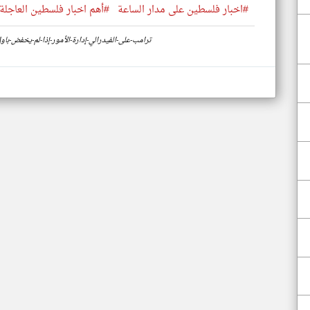
#اخبار فلسطين على مدار الساعة
#أهم اخبار فلسطين العاجلة 
https://www.klyoum.com/palestine-news/ar/80-ترامب-على-الفيدرالي-إدارة-الأمور-إذا-لم-يخف