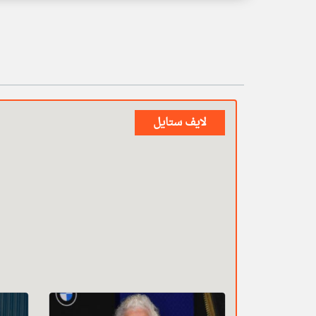
لايف ستايل