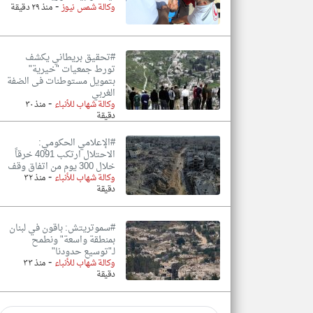
-
وكالة شمس نيوز
منذ ٢٩ دقيقة
#تحقيق بريطاني يكشف
تورط جمعيات "خيرية"
بتمويل مستوطنات فى الضفة
الغربي
-
وكالة شهاب للأنباء
منذ ٣٠
دقيقة
#الإعلامي الحكومي:
الاحتلال ارتكب 4091 خرقاً
خلال 300 يوم من اتفاق وقف
-
وكالة شهاب للأنباء
منذ ٣٢
دقيقة
#سموتريتش: باقون في لبنان
بمنطقة واسعة" ونطمح
لـ"توسيع حدودنا"
-
وكالة شهاب للأنباء
منذ ٣٣
دقيقة