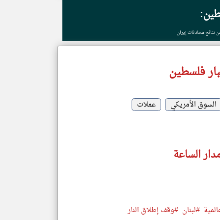
طين:
ن نتائج محادثات إيران
ار فلسطين
السوق الأمريكي
عملات
دار الساعة
لمية
#لبنان
#وقف إطلاق النار