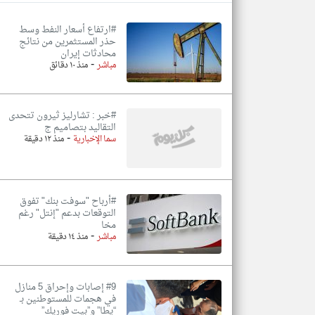
#ارتفاع أسعار النفط وسط
حذر المستثمرين من نتائج
محادثات إيران
-
تعبر
مباشر
منذ ١٠ دقائق
المقالات
الموجوده
هنا عن
وجهة
نظر
#خبر : تشارليز ثيرون تتحدى
كاتبيها.
التقاليد بتصاميم ج
-
سما الإخبارية
منذ ١٢ دقيقة
#أرباح "سوفت بنك" تفوق
التوقعات بدعم "إنتل" رغم
مخا
-
مباشر
منذ ١٤ دقيقة
#9 إصابات وإحراق 5 منازل
في هجمات للمستوطنين بـ
“يطا” و”بيت فوريك”