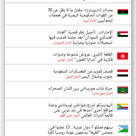
مصادر لـ«رويترز»: مقتل ما لا يقل عن 30
من القوات الحكومية اليمنية في هجمات
للحوثيين
اخبار ليبيا
الإمارات.. تأجيل نظر قضية "العتاد
العسكري للسودان" بعد جلسة قدمت فيها
تسجيلات صوتية ومرئية
اخبار السودان
القلعة الكبرى: عروض متنوعة وندوات
فكرية في "مرايا الفنون"
اخبار تونس
قصف المزيد من المعسكرات السعودية
جنوب وشمال اليمن
اخبار اليمن
حياة شاب موريتاني بين كثبان الصحراء
اخبار موريتانيا
اليونيسكو تدرج شواطئ نورماندي وعدة
مواقع أخرى أحدها في بلد عربي على
قائمة التراث العالمي
اخبار جزر القمر
بينهم ممثلو 7 دول عربية.. 13 عضوا في
مجلس "الفيفا" يدعمون عودة روسيا لكرة