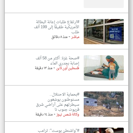
#ارتفاع طلبات إعانة البطالة
الأمريكية طفيفًا إلى 199 ألف
طلب
-
مباشر
منذ ٨ دقائق
#صحة غزة: أكثر من 58 ألف
إصابة بجدري الماء
-
فلسطين أون لاين
منذ ١٣ دقيقة
#بحماية الاحتلال..
مستوطنون يوسّعون
سيطرتهم على أراضي شرق
قريوت جنوب نا
-
وكالة شمس نيوز
منذ ١٤ دقيقة
#"واشنطن بوست": ترامب