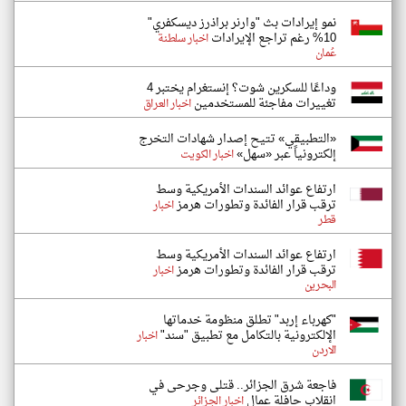
نمو إيرادات بث "وارنر براذرز ديسكفري"
10% رغم تراجع الإيرادات
اخبار سلطنة
عُمان
وداعًا للسكرين شوت؟ إنستغرام يختبر 4
تغييرات مفاجئة للمستخدمين
اخبار العراق
«التطبيقي» تتيح إصدار شهادات التخرج
إلكترونياً عبر «سهل»
اخبار الكويت
ارتفاع عوائد السندات الأمريكية وسط
ترقب قرار الفائدة وتطورات هرمز
اخبار
قطر
ارتفاع عوائد السندات الأمريكية وسط
ترقب قرار الفائدة وتطورات هرمز
اخبار
البحرين
"كهرباء إربد" تطلق منظومة خدماتها
الإلكترونية بالتكامل مع تطبيق "سند"
اخبار
الاردن
فاجعة شرق الجزائر.. قتلى وجرحى في
انقلاب حافلة عمال
اخبار الجزائر