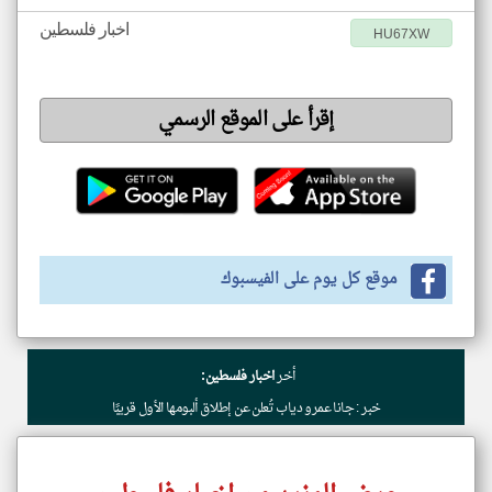
اخبار فلسطين
HU67XW
إقرأ على الموقع الرسمي
موقع كل يوم على الفيسبوك
أخر
اخبار فلسطين:
خبر : جانا عمرو دياب تُعلن عن إطلاق ألبومها الأول قريبًا