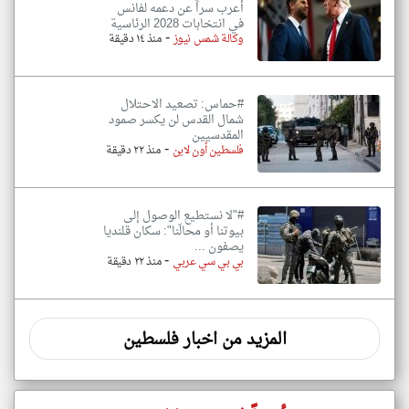
أعرب سراً عن دعمه لفانس
في انتخابات 2028 الرئاسية
-
وكالة شمس نيوز
منذ ١٤ دقيقة
#حماس: تصعيد الاحتلال
شمال القدس لن يكسر صمود
المقدسيين
-
فلسطين أون لاين
منذ ٢٢ دقيقة
#"لا نستطيع الوصول إلى
بيوتنا أو محالّنا": سكان قلنديا
يصفون ...
-
بي بي سي عربي
منذ ٢٢ دقيقة
المزيد من اخبار فلسطين