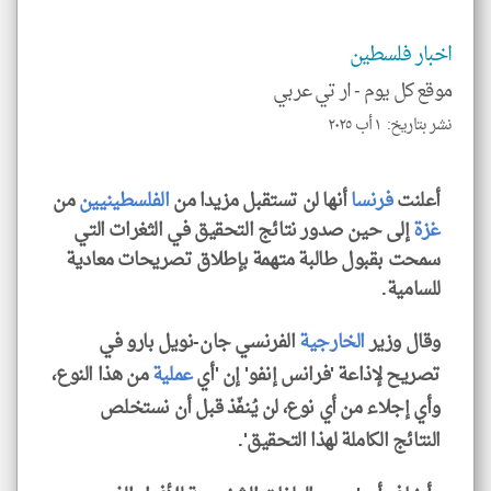
الم
و
العن
اخبار فلسطين
الا
للمق
موقع كل يوم -
ار تي عربي
نشر بتاريخ: ١ أب ٢٠٢٥
أعلنت
فرنسا
أنها لن تستقبل مزيدا من
الفلسطينيين
من
klyoum.com
غزة
إلى حين صدور نتائج التحقيق في الثغرات التي
سمحت بقبول طالبة متهمة بإطلاق تصريحات معادية
للسامية.
وقال وزير
الخارجية
الفرنسي جان-نويل بارو في
تصريح لإذاعة 'فرانس إنفو' إن 'أي
عملية
من هذا النوع،
وأي إجلاء من أي نوع، لن يُنفّذ قبل أن نستخلص
النتائج الكاملة لهذا التحقيق'.