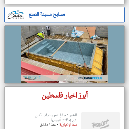
مسابح مسبقة الصنع
أبرز اخبار فلسطين
#خبر : جانا عمرو دياب تُعلن
عن إطلاق ألبومها
-
سما الإخبارية
منذ ٦ دقائق