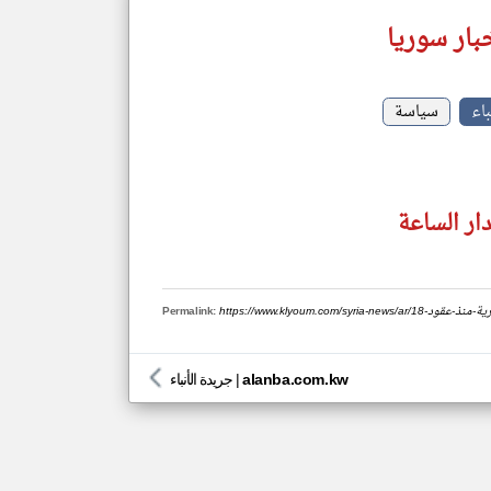
بار سوريا
باء
سياسة
ار الساعة
-في-سورية-منذ-عقود
Permalink:
alanba.com.kw
|
جريدة الأنباء