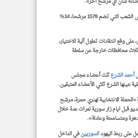
 شأنه شأن أي مرشح آخر».
ويرد اسم حمرة على قائمة المرشحين لعضوية مجلس الشعب التي تضم 1578 مرشحا، 14%
 على وقع انتقادات تطول آلية الاختيار،
ء ثلاث محافظات خارجة عن سلطة
س
أحمد الشرع
ثلث أعضاء مجلس
حملة الانتخابية لهنري حمرة، مرشح
و قبل ايام زار سورية لمرات عدة خلال
عمل على ربط اليهود
السوريين
في الداخل