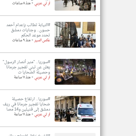
-
ار تي عربي
منذ ٨ ساعات
#النيابة تطالب بإعدام أحمد
حسون.. وجنايات دمشق
تحدد موعد الحكم
-
عكس السير
منذ ٩ ساعات
#سوريا.. "منبر أنصار الرسول"
يعلن عن تبني تفجير جرمانا
وحصيلة الضحايا ت
-
ار تي عربي
منذ ١١ ساعة
#سوريا.. ارتفاع حصيلة
ضحايا تفجير جرمانا في ريف
دمشق إلى قتيلين و14 مصا
-
ار تي عربي
منذ ١١ ساعة