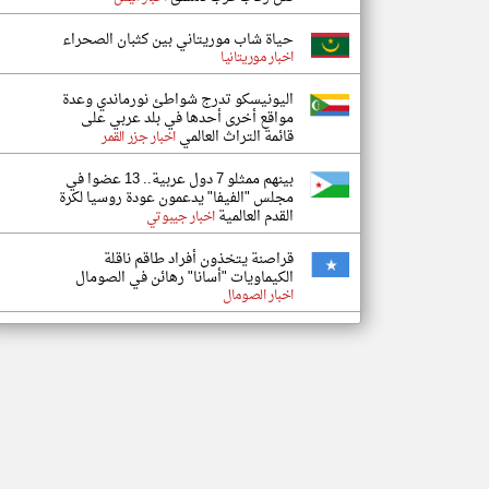
حياة شاب موريتاني بين كثبان الصحراء
اخبار موريتانيا
اليونيسكو تدرج شواطئ نورماندي وعدة
مواقع أخرى أحدها في بلد عربي على
قائمة التراث العالمي
اخبار جزر القمر
بينهم ممثلو 7 دول عربية.. 13 عضوا في
مجلس "الفيفا" يدعمون عودة روسيا لكرة
القدم العالمية
اخبار جيبوتي
قراصنة يتخذون أفراد طاقم ناقلة
الكيماويات "أسانا" رهائن في الصومال
اخبار الصومال