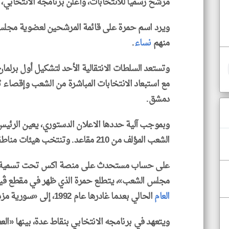
مرشح رسميا للانتخابات، وأعلن برنامجه الانتخابي،
منهم
نساء
.
وتستعد السلطات الانتقالية الأحد لتشكيل أول برلمان،
مع استبعاد الانتخابات المباشرة من الشعب وإقصا
دمشق.
وبموجب آلية حددها الاعلان الدستوري، يعين الرئي
الشعب المؤلف من 210 مقاعد. وتنتخب هيئات مناطقية عينها الشرع ثلثي الأعضاء المتبقين.
على حساب مستحدث على منصة اكس تحت تسمية «ال
مجلس الشعب»، يتطلع حمرة الذي ظهر في مقطع ڤيدي
العام
الحالي بعدما غادرها عام 1992، إلى «سورية مزدهرة ومتسامحة وعادلة».
ويتعهد في برنامجه الانتخابي بنقاط عدة، بينها «ال