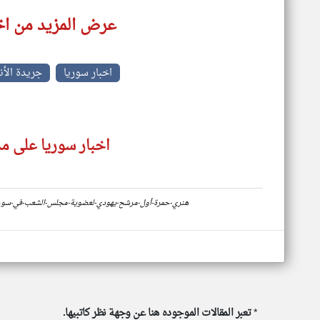
عرض المزيد من اخ
اخبار سوريا
جريدة الأن
اخبار سوريا على مد
https://www.klyoum.com/syria-news/ar/18-هنري-حمرة-أول-مرشح-يهودي-لعضوية-مجلس-الشعب
*
تعبر المقالات الموجوده هنا عن وجهة نظر كاتبيها.