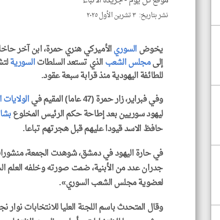
موقع كل يوم -
جريدة الأنباء
نشر بتاريخ: ٣ تشرين الأول ٢٠٢٥
يخوض
السوري
الأميركي هنري حمرة، ابن آخر حاخا
إلى
مجلس الشعب
الذي تستعد السلطات
السورية
لتش
للطائفة اليهودية منذ قرابة سبعة عقود.
وفي فبراير، زار حمرة (47 عاما) المقيم في
الولايات 
ليهود سوريين بعد إطاحة حكم الرئيس المخلوع
بشار
حافظ الاسد قيودا عليهم قبل هجرتهم تباعا.
في حارة اليهود في دمشق، شوهدت الجمعة، منشورات
جدران عدد من الأبنية، ضمت صورته وخلفه العلم ا
لعضوية مجلس الشعب السوري».
وقال المتحدث باسم اللجنة العليا للانتخابات نوار 