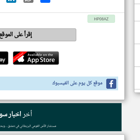
HP08AZ
إقرأ على الموق
موقع كل يوم على الفيسبوك
أخر
اخبار سور
مستشار الأمن القومي البريطاني في دمشق...وبحث ا