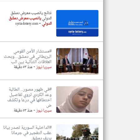
نتائج يانصيب معرض دمشق
الدولي
يانصيب معرض دمشق
-
الدولي
syria-lottery.com
تعبر
المقالات
الموجوده
هنا عن
وجهة
نظر
#مستشار الأمن القومي
كاتبيها.
البريطاني في دمشق...وبحث
العلاقات الثنائية بين الب
-
سيريا نيوز
منذ ٥٣ دقيقة
#في ظهور مصور.. الطالبة
وعد الكردي تروي تفاصيل
اختطافها في درعا وتكشف
ض
-
سيريا نيوز
منذ ٥٣ دقيقة
#الداخلية السورية تصدر بيانا
عقب التفجير في جرمانا
بريف دمشق