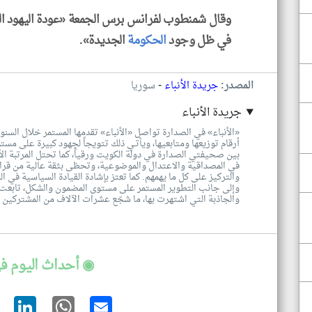
وقال شمنطوب لفرانس برس الجمعة «عودة اليهود الس
في ظل وجود
الحكومة
الجديدة».
-
المصدر:
جريدة الأنباء
سوريا
جريدة الأنباء
«الأنباء» في الصدارة تواصل «الأنباء» تقدمها المستمر خلال السنوا
أرقام توزيعها ومتابعيها، ويأتـي ذلك تتويجاً لجهود كبيرة على مس
بين صحيفتي الصدارة في دولة الكويت ورقياً، كما تحتل المرتبة الأولى
في المصداقية والاعتدال والموضوعية، وتحظى بثقة عالية من قرائه
والتركيز على كل ما يهمهم. كما تعتز بإشادة القيادة السياسية في الب
وإلى جانب التطوير المستمر على مستوى المضمون والشكل، تابعت «ا
والجاذبة التي اشتهرت بها، ما شجّع عشرات الآلاف من المشتركين ع
◉ أحداث اليوم ف