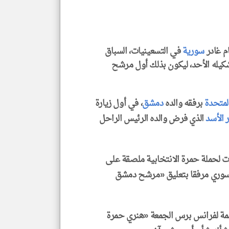
المق
تحم
إسم
الم
و
العن
الا
م غادر
سورية
في التسعينيات، السباق
للمق
كيله الأحد، ليكون بذلك أول مرشح
المتحدة
برفقه والده
دمشق
، في أول زيارة
klyoum.com
 الأسد
الذي فرض والده الرئيس الراحل
 لحملة حمرة الانتخابية ملصقة على
لسوري مرفقا بتعليق «مرشح دمشق
نجمة لفرانس برس الجمعة «هنري حمرة