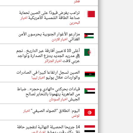
قطر
ترامب يفرض قيودًا على الصين لحماية
صناعة الطاقة الشمسية الأمريكية
اخبار
البحرين
مزارعو الأغوار الجنوبية يحرسون الأمن
الغذائي
اخبار الاردن
أغلى 10 لاعبين أفارقة عبر التاريخ.. نجم
ريال مدريد الجديد ينتزع الصدارة وتواجد
عربي لافت
اخبار الجزائر
الصين تسجل ارتفاعا كبيرا في الصادرات
والواردات خلال يوليو
اخبار ليبيا
قيادات بحركتي «الهادي وحجر».. ضباط
من الماهرية يتهمونا بالتخابر لصالح
الجيش
اخبار السودان
اليوم: انطلاق "الصولد الصيفي"
اخبار
تونس
14 جريحا الحصيلة النهائية لتفجير حافة
نقل ركاب قرب دمشق
اخبار اليمن