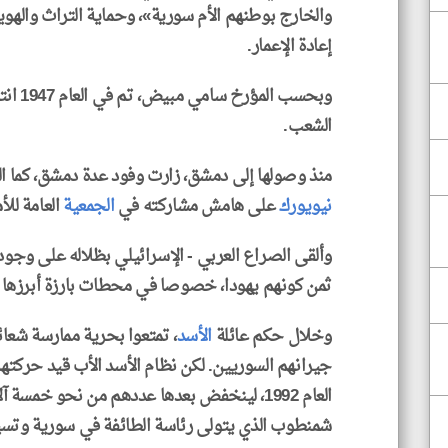
والخارج بوطنهم الأم سورية»، وحماية التراث والهوية 
إعادة الإعمار.
وبحسب 
الشعب.
منذ وصولها إلى دمشق، زارت وفود عدة دمشق، كما ال
نيويورك
على هامش مشاركته في
الجمعية
العامة للأ
وألقى الصراع العربي - الإسرائيلي بظلاله على وجود 
ثمن كونهم يهودا، خصوصا في محطات بارزة أبرزها
وخلال حكم عائلة
الأسد
، تمتعوا بحرية ممارسة شعا
جيرانهم السوريين. لكن نظام الأسد الأب قيد حركته
العام 1992، لينخفض بعدها عددهم من نحو خمسة
شمنطوب الذي يتولى رئاسة الطائفة في سورية وتسي