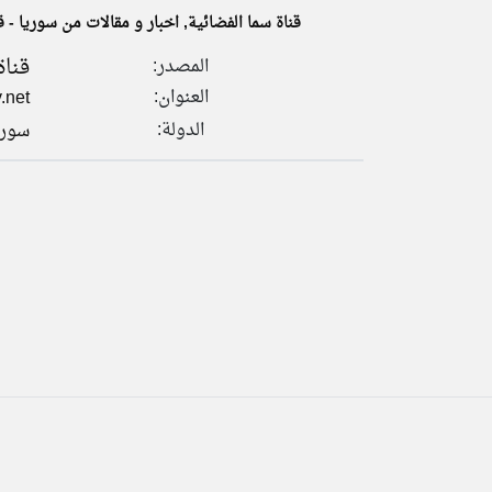
قناة سما الفضائية, اخبار و مقالات من سوريا - ق
قناة
المصدر:
العنوان:
.net
تعبر
المقالات
الدولة:
سوري
الموجوده
هنا عن
وجهة
نظر
كاتبيها.