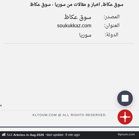
سوق عكاظ, اخبار و مقالات من سوريا - سوق عكاظ
سوق عكاظ
المصدر:
klyoum.com
تغيير الدولة
العنوان:
soukukkaz.com
تعبر
مصادر الأخبار من سوريا
المقالات
الدولة:
سوريا
الموجوده
اخبار سوريا على مدار الساعة
هنا عن
وجهة
نظر
أهم اخبار سوريا العاجلة والمباشرة
كاتبيها.
*
KLYOUM.COM @ ALL RIGHTS RESERVED.
klyoum.com
~last update: 9 min ago
543
Articles in Aug 2026