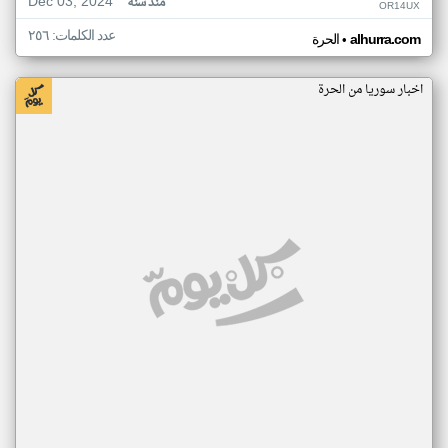
Dec 03, 2024
منذ سنة
OR14UX
عدد الكلمات: ٢٥٦
•
alhurra.com
الحرة
اخبار سوريا من الحرة