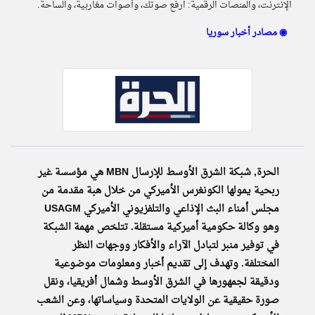
الإنترنت، والمنصات الرقمية: ارفع صوتك، وأصوات مغاربية، والساحة.
مصادر أخبار سوريا ◉
klyoum.com
تغيير الدولة
تعبر
مصادر الأخبار من سوريا
المقالات
الموجوده
اخبار سوريا على مدار الساعة
هنا عن
وجهة
نظر
أهم اخبار سوريا العاجلة والمباشرة
كاتبيها.
الحرة, شبكة الشرق الأوسط للإرسال MBN هي مؤسسة غير
ربحية يمولها الكونغرس الأميركي من خلال هبة مقدمة من
مجلس أمناء البث الإذاعي والتلفزيوني الأميركي USAGM
وهو وكالة حكومية أميركية مستقلة. تتلخص مهمة الشبكة
في توفير منبر لتبادل الآراء والأفكار ووجهات النظر
المختلفة. وتهدف إلى تقديم أخبار ومعلومات موضوعية
ودقيقة لجمهورها في الشرق الأوسط وشمال أفريقيا، ونقل
صورة حقيقية عن الولايات المتحدة وسياساتها، وعن الشعب