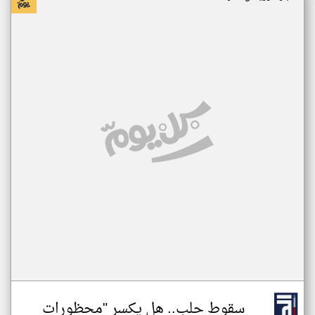
سقوط حلب.. هل يكسر "محظورات