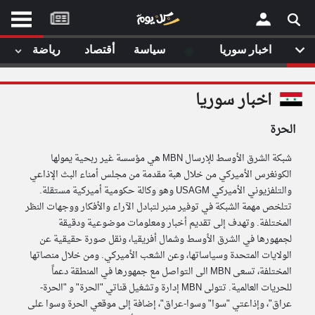
موقع
كل
يوم
◉
اخبار سوريا
سياسة
أقتصاد
رياضة
لا
×
ستا
اخبار سوريا
أحد
ال
الحرة
الصفحة الرئيسية
مقالات قمت
شبكة الشرق الأوسط للإرسال MBN هي مؤسسة غير ربحية يمولها
أخر أخبار الوطن العربي
الكونغرس الأميركي من خلال هبة مقدمة من مجلس أمناء البث الإذاعي
والتلفزيوني الأميركي USAGM وهو وكالة حكومية أميركية مستقلة.
من نحن
إتصل بنا
تتلخص مهمة الشبكة في توفير منبر لتبادل الآراء والأفكار ووجهات النظر
لم تقم بقراءة اي مقال مؤخرا
شروط الاستخدام
المختلفة. وتهدف إلى تقديم أخبار ومعلومات موضوعية ودقيقة
سياسة الخصوصية
لجمهورها في الشرق الأوسط وشمال أفريقيا، ونقل صورة حقيقية عن
الحقوق الفكرية
الولايات المتحدة وسياساتها، وعن الشعب الأميركي. ومن خلال منصاتها
مصادر الأخبار
المختلفة، تسعى MBN الى التواصل مع جمهورها في المنطقة دعماً
للحريات العالمية. تتولى MBN إدارة وتشغيل قناتي "الحرة" و "الحرة-
أقترح اضافة مصدر
عراق"، وإذاعتي "سوا" وسوا-عراق"، إضافة إلى موقعي الحرة وسوا على