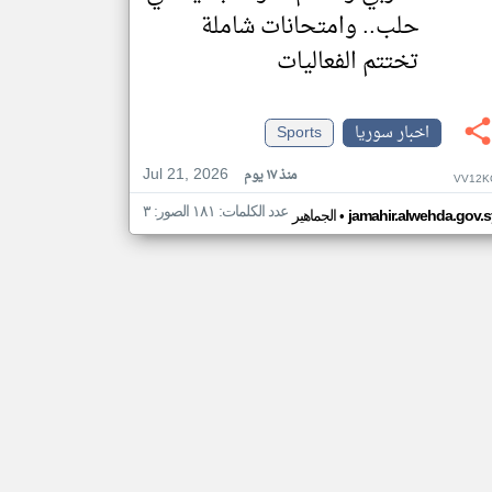
حلب.. وامتحانات شاملة
تختتم الفعاليات
اخبار سوريا
Sports
Jul 21, 2026
منذ ١٧ يوم
VV12K
عدد الكلمات: ١٨١ الصور: ٣
•
jamahir.alwehda.gov.s
الجماهير