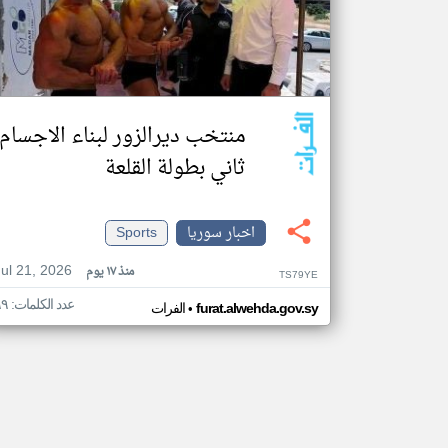
منتخب ديرالزور لبناء الاجسام
ثاني بطولة القلعة
اخبار سوريا
Sports
Jul 21, 2026
منذ ١٧ يوم
TS79YE
عدد الكلمات: ٦٩
•
furat.alwehda.gov.sy
الفرات