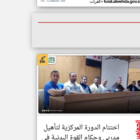
عدد الكلمات: ٨٤
•
furat.alwehda.gov.s
الفرات
بار سوريا من الجماهير
اختتام الدورة المركزية لتأهيل
مدربي وحكام القوة البدنية في