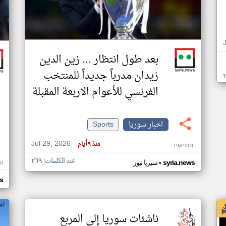
بعد طول انتظار ... زين الدين
زيدان مدرباً جديداً للمنتخب
الفرنسي للأعوام الاربعة المقبلة
اخبار سوريا
Sports
Jul 29, 2026
منذ ٩ أيام
PM70OL
عدد الكلمات: ٢٦٩
•
syria.news
سيريا نيوز
U
s
اخ
ناشئات سوريا إلى المربع