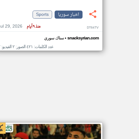
اخبار سوريا
Sports
Jul 29, 2026
منذ ٩ أيام
DT64TV
تعبر
المقالات
الموجوده
•
snacksyrian.com
سناك سوري
هنا عن
وجهة
نظر
عدد الكلمات: ٤٢١ الصور: ٢ الفيديو: ٢
كاتبيها.
اخبار سوريا من الجماهير