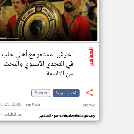
"عليش" مستمر مع أهلي حلب
في التحدي الآسيوي والبحث
عن التاسعة
اخبار سوريا
Sports
Jul 23, 2026
منذ ١٥ يوم
OF65WC
عدد الكلمات: ٩٠
•
jamahir.alwehda.gov.sy
الجماهير