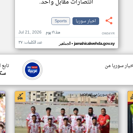
انتصارات مقابل واحد.
اخبار سوريا
Sports
Jul 21, 2026
منذ ١٦ يوم
OW34YR
عدد الكلمات: ٣٧
•
jamahir.alwehda.gov.sy
الجماهير
خبار سوريا من
تابع 
سكا
اخبار سوريا من الفرات
اخ