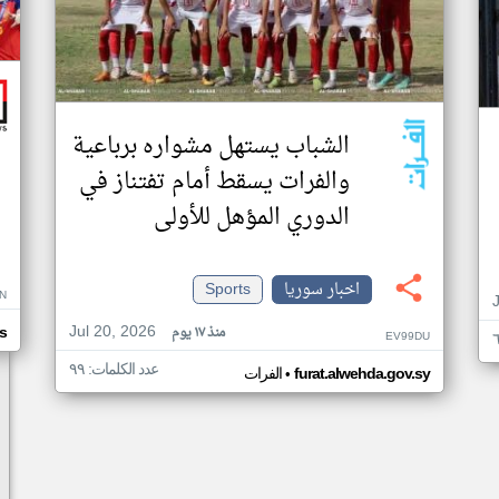
الشباب يستهل مشواره برباعية
والفرات يسقط أمام تفتناز في
الدوري المؤهل للأولى
اخبار سوريا
Sports
N
Jul 20, 2026
منذ ١٧ يوم
s
EV99DU
عدد الكلمات: ٩٩
•
furat.alwehda.gov.sy
الفرات