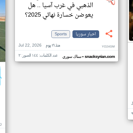
الذهبي في غرب آسيا .. هل
يعوضن خسارة نهائي 2025؟
اخبار سوريا
Sports
Jul 22, 2026
منذ ١٦ يوم
YO24GM
عدد الكلمات: ١٤٤ الصور: ٢
•
snacksyrian.com
سناك سوري
Q