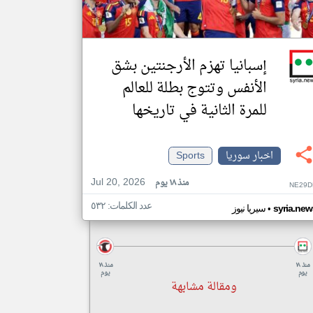
إسبانيا تهزم الأرجنتين بشق
الأنفس وتتوج بطلة للعالم
للمرة الثانية في تاريخها
اخبار سوريا
Sports
Jul 20, 2026
منذ ١٨ يوم
NE29D
عدد الكلمات: ٥٣٢
•
syria.new
سيريا نيوز
منذ ١٨
منذ ١٨
يوم
يوم
ومقالة مشابهة