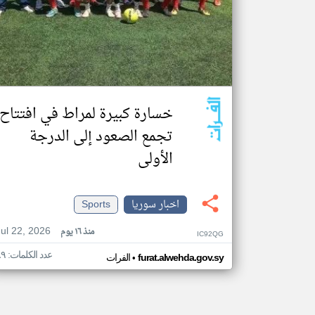
خسارة كبيرة لمراط في افتتاح
تجمع الصعود إلى الدرجة
الأولى
اخبار سوريا
Sports
Jul 22, 2026
منذ ١٦ يوم
IC92QG
عدد الكلمات: ٨٩
•
furat.alwehda.gov.sy
الفرات