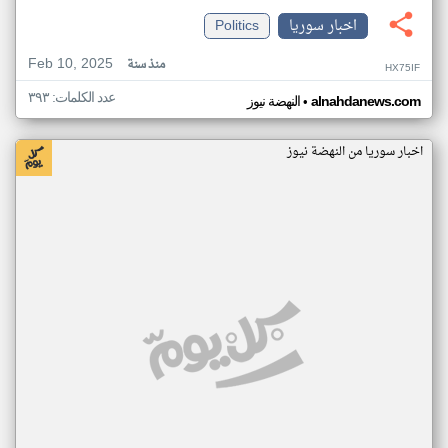
اخبار سوريا
Politics
Feb 10, 2025
منذ سنة
HX75IF
عدد الكلمات: ٣٩٣
•
alnahdanews.com
النهضة نيوز
اخبار سوريا من النهضة نيوز