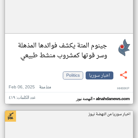
جينوم المتة يكشف فوائدها المذهلة
وسر قوتها كمشروب منشط طبيعي
اخبار سوريا
Politics
Feb 06, 2025
منذ سنة
HH68KP
عدد الكلمات: ٤١٩
•
alnahdanews.com
النهضة نيوز
اخبار سوريا من النهضة نيوز