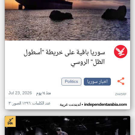
سوريا باقية على خريطة "أسطول
الظل" الروسي
اخبار سوريا
Politics
Jul 23, 2026
منذ ١٤ يوم
ZH45RF
عدد الكلمات: ١٢٩٦ الصور: ٣
•
independentarabia.com
اندبندنت عربية
اخبار سوريا من اندبندنت عربية