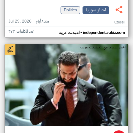
اخبار سوريا
Politics
Jul 29, 2026
منذ ٨ أيام
UZ86SI
عدد الكلمات: ٣٧٣
•
independentarabia.com
اندبندنت عربية
اخبار سوريا من اندبندنت عربية