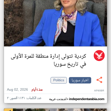
كردية تتولى إدارة منطقة للمرة الأولى
في تاريخ سوريا
اخبار سوريا
Politics
Aug 02, 2026
منذ ٤ أيام
AP90BR
عدد الكلمات: ١١٣١ الصور: ٢
•
independentarabia.com
اندبندنت عربية