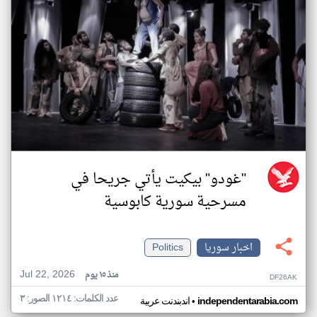
"غودو" بيكيت يأتي جريحا في
مسرحية سورية كابوسية
اخبار سوريا
Politics
Jul 22, 2026
منذ ١٥ يوم
DF26AK
عدد الكلمات: ١٢١٤ الصور: ٣
•
independentarabia.com
اندبندنت عربية