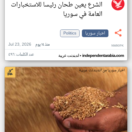
الشرع يعين طحان رئيسا للاستخبارات
العامة في سوريا
اخبار سوريا
Politics
Jul 23, 2026
منذ ١٤ يوم
NW90PK
عدد الكلمات: ٤٩٦
•
independentarabia.com
اندبندنت عربية
اخبار سوريا من اندبندنت عربية