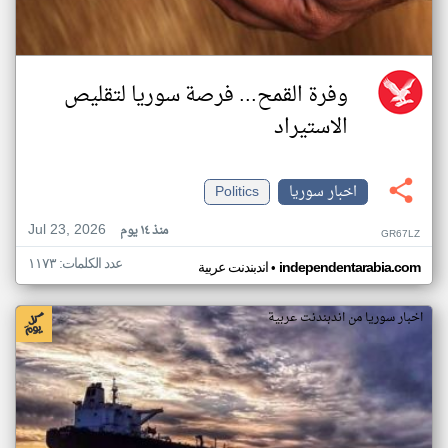
وفرة القمح... فرصة سوريا لتقليص
الاستيراد
اخبار سوريا
Politics
Jul 23, 2026
منذ ١٤ يوم
GR67LZ
عدد الكلمات: ١١٧٣
•
independentarabia.com
اندبندنت عربية
اخبار سوريا من اندبندنت عربية