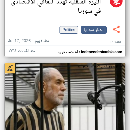
الليرة المتقلبة تهدد التعافي الاقتصادي
في سوريا
اخبار سوريا
Politics
Jul 17, 2026
منذ ٢٠ يوم
RP74KF
عدد الكلمات: ١٧٣٤
•
independentarabia.com
اندبندنت عربية
اخبار سوريا من اندبندنت عربية