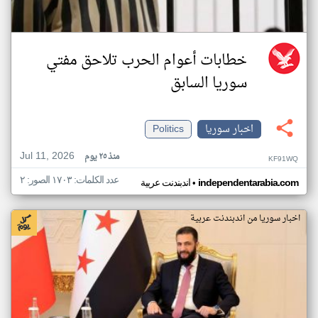
خطابات أعوام الحرب تلاحق مفتي
سوريا السابق
اخبار سوريا
Politics
Jul 11, 2026
منذ ٢٥ يوم
KF91WQ
عدد الكلمات: ١٧٠٣ الصور: ٢
•
independentarabia.com
اندبندنت عربية
اخبار سوريا من اندبندنت عربية