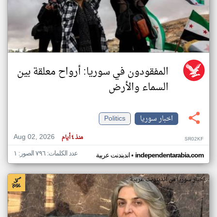
المفقودون في سوريا: أرواح معلقة بين
السماء والأرض
اخبار سوريا
Politics
Aug 02, 2026
منذ ٤ أيام
SR02KF
عدد الكلمات: ٧٩٦ الصور: ١
•
independentarabia.com
اندبندنت عربية
اخبار سوريا من اندبندنت عربية