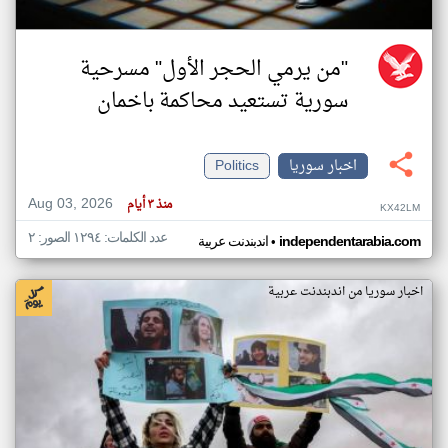
"من يرمي الحجر الأول" مسرحية
سورية تستعيد محاكمة باخمان
اخبار سوريا
Politics
Aug 03, 2026
منذ ٣ أيام
KX42LM
عدد الكلمات: ١٢٩٤ الصور: ٢
•
independentarabia.com
اندبندنت عربية
اخبار سوريا من اندبندنت عربية