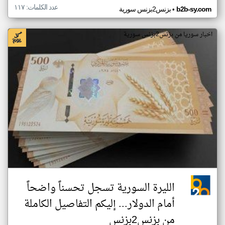
عدد الكلمات: ١١٧
•
b2b-sy.com
بزنس2بزنس سورية
اخبار سوريا من بزنس2بزنس سورية
الليرة السورية تسجل تحسناً واضحاً
أمام الدولار... إليكم التفاصيل الكاملة
من بزنس2بزنس