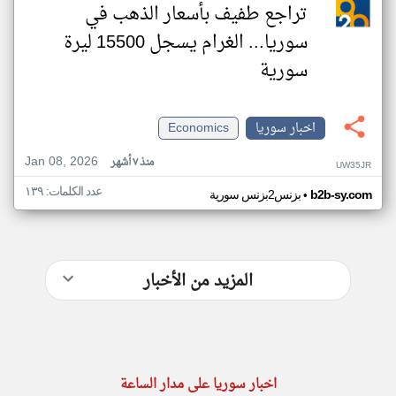
تراجع طفيف بأسعار الذهب في
سوريا... الغرام يسجل 15500 ليرة
سورية
اخبار سوريا
Economics
Jan 08, 2026
منذ ٧ أشهر
UW35JR
عدد الكلمات: ١٣٩
•
b2b-sy.com
بزنس2بزنس سورية
المزيد من الأخبار
اخبار سوريا على مدار الساعة