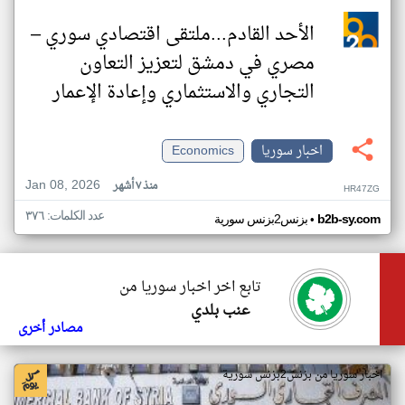
الأحد القادم...ملتقى اقتصادي سوري –
مصري في دمشق لتعزيز التعاون
التجاري والاستثماري وإعادة الإعمار
اخبار سوريا
Economics
Jan 08, 2026
منذ ٧ أشهر
HR47ZG
عدد الكلمات: ٣٧٦
•
b2b-sy.com
بزنس2بزنس سورية
تابع اخر اخبار سوريا من
عنب بلدي
مصادر أخرى
اخبار سوريا من بزنس2بزنس سورية