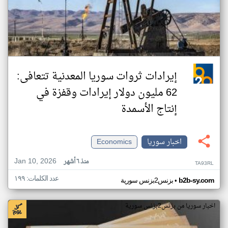
إيرادات ثروات سوريا المعدنية تتعافى:
62 مليون دولار إيرادات وقفزة في
إنتاج الأسمدة
اخبار سوريا
Economics
Jan 10, 2026
منذ ٦ أشهر
TA93RL
عدد الكلمات: ١٩٩
•
b2b-sy.com
بزنس2بزنس سورية
اخبار سوريا من بزنس2بزنس سورية