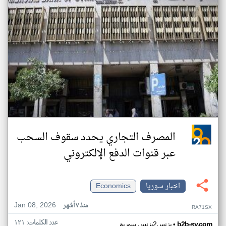
المصرف التجاري يحدد سقوف السحب
عبر قنوات الدفع الإلكتروني
اخبار سوريا
Economics
Jan 08, 2026
منذ ٧ أشهر
RA71SX
عدد الكلمات: ١٢١
•
b2b-sy.com
بزنس2بزنس سورية