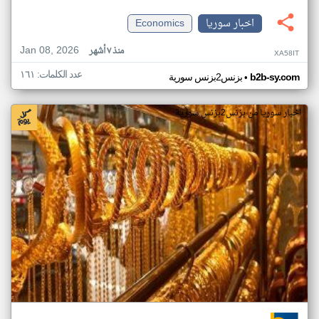
اخبار سوريا
Economics
Jan 08, 2026
منذ ٧ أشهر
XA58IT
عدد الكلمات: ١٦١
•
b2b-sy.com
بزنس2بزنس سورية
اخبار سوريا من بزنس2بزنس سورية