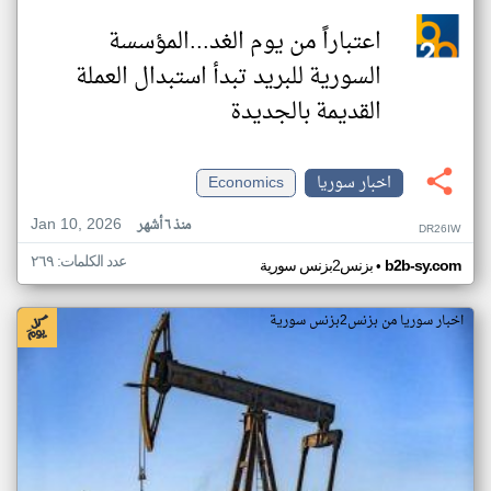
اعتباراً من يوم الغد...المؤسسة
السورية للبريد تبدأ استبدال العملة
القديمة بالجديدة
اخبار سوريا
Economics
Jan 10, 2026
منذ ٦ أشهر
DR26IW
عدد الكلمات: ٢٦٩
•
b2b-sy.com
بزنس2بزنس سورية
اخبار سوريا من بزنس2بزنس سورية