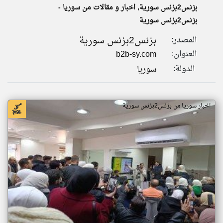
بزنس2بزنس سورية, اخبار و مقالات من سوريا -
بزنس2بزنس سورية
klyoum.com
تغيير الدولة
بزنس2بزنس سورية
المصدر:
تعبر
مصادر الأخبار من سوريا
المقالات
العنوان:
b2b-sy.com
الموجوده
اخبار سوريا على مدار الساعة
هنا عن
الدولة:
سوريا
وجهة
نظر
أهم اخبار سوريا العاجلة والمباشرة
كاتبيها.
اخبار سوريا من بزنس2بزنس سورية