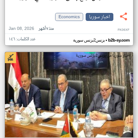
اخبار سوريا
Economics
Jan 08, 2026
منذ ٧ أشهر
FK06XF
عدد الكلمات: ١٤٦
•
b2b-sy.com
بزنس2بزنس سورية
اخبار سوريا من بزنس2بزنس سورية