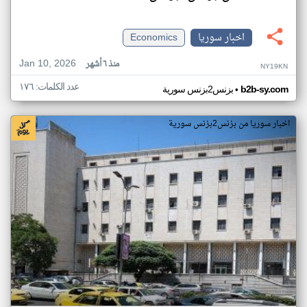
اخبار سوريا
Economics
Jan 10, 2026
منذ ٦ أشهر
NY19KN
عدد الكلمات: ١٧٦
•
b2b-sy.com
بزنس2بزنس سورية
اخبار سوريا من بزنس2بزنس سورية