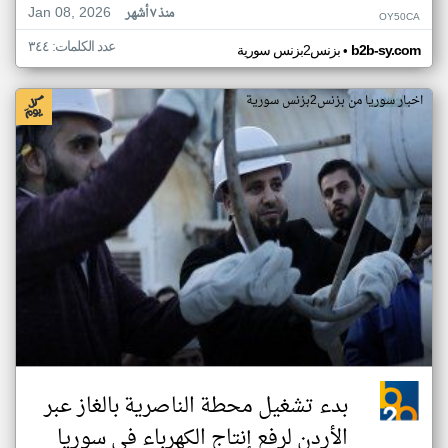
Jan 08, 2026
منذ ٧ أشهر
OY50CA
عدد الكلمات: ٣٤٤
•
b2b-sy.com
بزنس2بزنس سورية
اخبار سوريا من بزنس2بزنس سورية
بدء تشغيل محطة الناصرية بالغاز عبر
الأردن لرفع إنتاج الكهرباء في سوريا