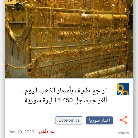
تراجع طفيف بأسعار الذهب اليوم....
الغرام يسجل 15.450 ليرة سورية
اخبار سوريا
Economics
Jan 10, 2026
منذ ٦ أشهر
TK09QP