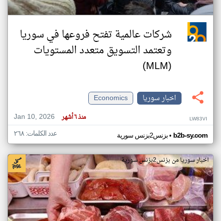
شركات عالمية تفتح فروعها في سوريا
وتعتمد التسويق متعدد المستويات
(MLM)
اخبار سوريا
Economics
Jan 10, 2026
منذ ٦ أشهر
LW83VI
عدد الكلمات: ٢٦٨
•
b2b-sy.com
بزنس2بزنس سورية
اخبار سوريا من بزنس2بزنس سورية