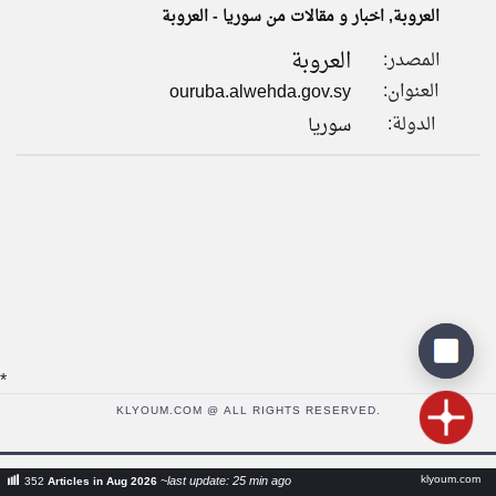
العروبة, اخبار و مقالات من سوريا - العروبة
العروبة
المصدر:
klyoum.com
تغيير الدولة
العنوان:
ouruba.alwehda.gov.sy
تعبر
مصادر الأخبار من سوريا
المقالات
الدولة:
سوريا
الموجوده
اخبار سوريا على مدار الساعة
هنا عن
وجهة
نظر
أهم اخبار سوريا العاجلة والمباشرة
كاتبيها.
*
KLYOUM.COM @ ALL RIGHTS RESERVED.
klyoum.com
~last update: 25 min ago
352
Articles in Aug 2026